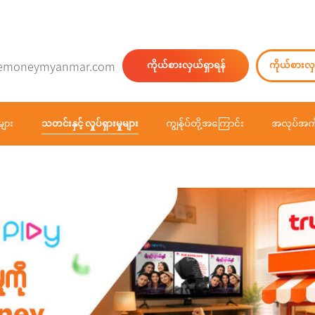
emoneymyanmar.com
ကိုယ်စားလှယ်ရှာရန်
ကိုယ်စားလှ
များ
သတင်းနှင့် လှုပ်ရှားမှုများ
ကျွန်ုပ်တို့အကြောင်း
အလုပ်အကိ