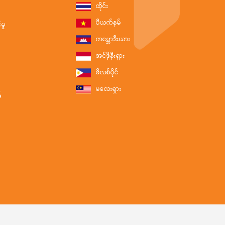
ထိုင်း
ဗီယက်နမ်
ှု
ကမ္ဘောဒီးယား
အင်ဒိုနီးရှား
ဖိလစ်ပိုင်
မလေးရှား
်