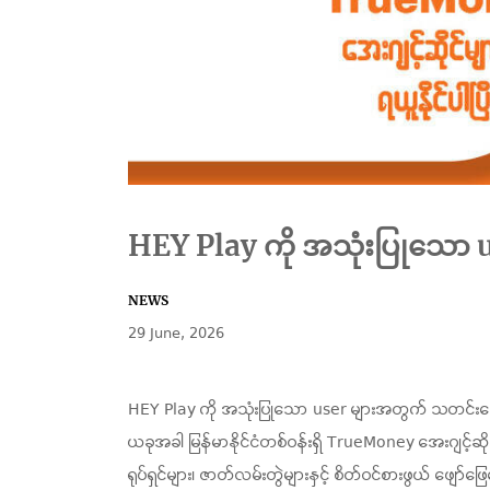
HEY Play ကို အသုံးပြုသော
NEWS
29 June, 2026
HEY Play ကို အသုံးပြုသော user များအတွက် သတင်းကေ
ယခုအခါ မြန်မာနိုင်ငံတစ်ဝန်းရှိ TrueMoney အေးဂျင့်ဆ
ရုပ်ရှင်များ၊ ဇာတ်လမ်းတွဲများနှင့် စိတ်ဝင်စားဖွယ် ဖျေ