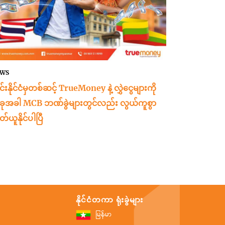
WS
ုင်းနိုင်ငံမှတစ်ဆင့် TrueMoney နဲ့ လွှဲငွေများကို
ုအခါ MCB ဘဏ်ခွဲများတွင်လည်း လွယ်ကူစွာ
တ်ယူနိုင်ပါပြီ
နိုင်ငံတကာ ရုံးခွဲများ
မြန်မာ