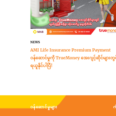
NEWS
AMI Life Insurance Premium Payment
ဝန်ဆောင်မှုကို TrueMoney အေးဂျင့်ဆိုင်များတွင
ရယူနိုင်ပါပြီ!
ဝန်ဆောင်မှုများ
က