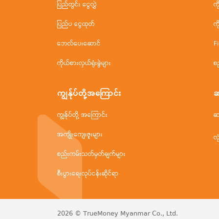
ပြည်တွင်း ငွေလွှဲ
က
ပြည်ပ ငွေထုတ်
က
ဘေလ်ပေးဆောင်
F
ကိုယ်စားလှယ်ရုံးခွဲများ
စ
ကျွန်ုပ်တို့အ‌ကြောင်း
ဆ
ကျွန်ုပ်တို့ အကြောင်း
ဆ
အကျိုးကျေးဇူးများ
လု
စည်းကမ်းသတ်မှတ်ချက်များ
စီးပွားရေးလုပ်ငန်းဆိုင်ရာ
2026 © TrueMoney Myanmar Co., Ltd.