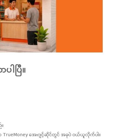
ာပါပြီ။
်။
စပ်ရာ TrueMoney အေးဂျင့်ဆိုင်တွင် အခုပဲ ဝယ်ယူလိုက်ပါ။