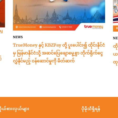
NEWS
NE
TrueMoney နှင့် KBZPay တို့ ပူးပေါင်း၍ ထိုင်းနိုင်ငံ
ထိ
မှ မြန်မာနိုင်ငံသို့ အဆင်ပြေချောမွေ့စွာ တိုက်ရိုက်ငွေ
ယခ
်
လွှဲနိုင်မည့် ဝန်ဆောင်မှုကို မိတ်ဆက်
ထု
ိုယ်စားလှယ်များ
ပိုမိုသိရှိရန်