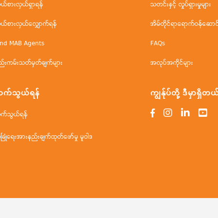
ိုယ်စားလှယ်ရှာရန်
သတင်းနှင့် လှုပ်ရှားမှုများ
ိုယ်စားလှယ်လျှောက်ရန်
အိမ်တိုင်ရာရောက်ဝန်ဆောင်မ
ind MAB Agents
FAQs
ည်းကမ်းသတ်မှတ်ချက်များ
အလုပ်အကိုင်များ
က်သွယ်ရန်
ကျွန်ုပ်တို့ ဒီမှာရှိတယ
က်သွယ်ရန်
ံခြုံရေးအားနည်းချက်ထုတ်ဖော်မှု မူဝါဒ