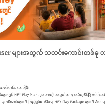
 user များအတွက် သတင်းကောင်းတစ်ခု လ
ာင်းတစ်ခု လာပါပြီ။
ိုင်များတွင် HEY Play Package များကို အလွယ်တကူ ဝယ်ယူနိုင်ပြီ ဖြစ်ပါသည
ာ်ဖြေရေးအစီအစဉ်များကို ကြည့်ရှုခံစားနိုင်ရန် HEY Play Package များကို နီး