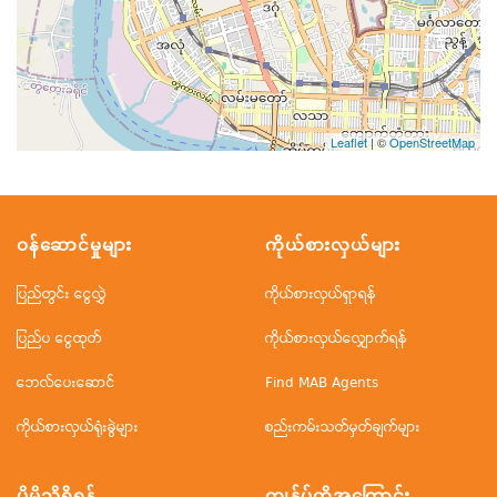
Leaflet
| ©
OpenStreetMap
ဝန်ဆောင်မှုများ
ကိုယ်စားလှယ်များ
ပြည်တွင်း ငွေလွှဲ
ကိုယ်စားလှယ်ရှာရန်
ပြည်ပ ငွေထုတ်
ကိုယ်စားလှယ်လျှောက်ရန်
ဘေလ်ပေးဆောင်
Find MAB Agents
ကိုယ်စားလှယ်ရုံးခွဲများ
စည်းကမ်းသတ်မှတ်ချက်များ
ပိုမိုသိရှိရန်
ကျွန်ုပ်တို့အ‌ကြောင်း