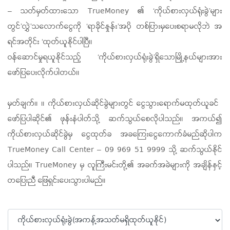
– သတ်မှတ်ထားသော TrueMoney ၏ ‘ကိုယ်စားလှယ်ရုံးခွဲ’များ
တွင်’လွှဲ’သလောက်ငွေကို ‘ရာခိုင်နှုန်း’အပို တစ်ပြားမှပေးစရာမလိုဘဲ အ
ရင်အတိုင်း ‘ထုတ်ယူနိုင်ပါပြီ။
ဝန်ဆောင်မှုရယူနိုင်သည့် ‘ကိုယ်စားလှယ်ရုံးခွဲ’ရှိသောမြို့နယ်များအား
ဖော်ပြပေးလိုက်ပါတယ်။
မှတ်ချက်။ ။ ကိုယ်စားလှယ်ဆိုင်ခွဲများတွင် ​ငွေသွား​ရောက်မထုတ်ယူခင် ​
ဖော်ပြပါဆိုင်၏ ဖုန်းနံပါတ်သို့ ဆက်သွယ်​စေလိုပါသည်။ အကယ်၍
ကိုယ်စားလှယ်ဆိုင်ခွဲမှ ​ငွေထုတ်ခ အခ​ကြေး​ငွေ​ကောက်ခံမည်ဆိုပါက
TrueMoney Call Center – 09 969 51 9999 သို့ ဆက်​သွယ်နိုင်
ပါသည်။ TrueMoney မှ လူကြီးမင်းတို့၏ အခက်အခဲများကို အချိန်နှင့်
တ​ပြေးညီ ​ဖြေရှင်း​ပေးသွားပါမည်။