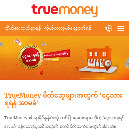
ကိုယ်စားလှယ်ရှာရန်
ကိုယ်စားလှယ်လျှောက်ရန်
TrueMoney မိတ်ဆွေများအတွက် ‘ငွေသား
ရရန် အာမခံ’
TrueMoney ၏ ‘ရာခိုင်နှုန်း’အပို တစ်ပြားမှပေးစရာမလိုတဲ့ ‘ငွေသားရရန်
အာမခံ’ ဝန်ဆောင်မှုအစီအစဉ်ကို စတင်မိတ်ဆက်ပေးလိုက်ပါတယ်။