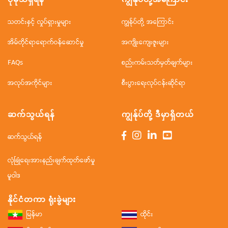
သတင်းနှင့် လှုပ်ရှားမှုများ
ကျွန်ုပ်တို့ အကြောင်း
အိမ်တိုင်ရာရောက်ဝန်ဆောင်မှု
အကျိုးကျေးဇူးများ
FAQs
စည်းကမ်းသတ်မှတ်ချက်များ
အလုပ်အကိုင်များ
စီးပွားရေးလုပ်ငန်းဆိုင်ရာ
ဆက်သွယ်ရန်
ကျွန်ုပ်တို့ ဒီမှာရှိတယ်
ဆက်သွယ်ရန်
လုံခြုံရေးအားနည်းချက်ထုတ်ဖော်မှု
မူဝါဒ
နိုင်ငံတကာ ရုံးခွဲများ
မြန်မာ
ထိုင်း