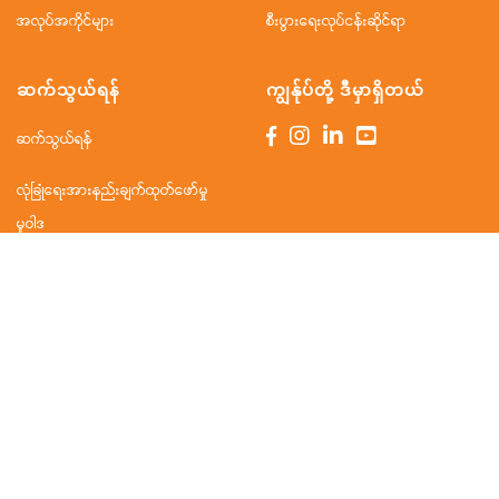
အလုပ်အကိုင်များ
စီးပွားရေးလုပ်ငန်းဆိုင်ရာ
ဆက်သွယ်ရန်
ကျွန်ုပ်တို့ ဒီမှာရှိတယ်
ဆက်သွယ်ရန်
လုံခြုံရေးအားနည်းချက်ထုတ်ဖော်မှု
မူဝါဒ
နိုင်ငံတကာ ရုံးခွဲများ
မြန်မာ
ထိုင်း
ဗီယက်နမ်
ကမ္ဘောဒီးယား
အင်ဒိုနီးရှား
ဖိလစ်ပိုင်
မလေးရှား
2026 © TrueMoney Myanmar Co., Ltd.