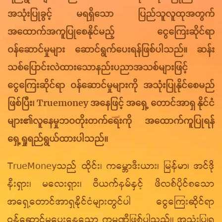
အသုံးပြုခွင့် မရရှိသော ပြည်သူလူထုအတွက်
အထောက်အကူပြုစေနိုင်မည့် ငွေကြေးဆိုင်ရာ
ဝန်ဆောင်မှုများ ဆောင်ရွက်ပေးရန်ဖြစ်ပါသည်။ ဆန်း
သစ်ပြောင်းလဲထားသောနည်းပညာအသစ်များဖြင့်
ငွေကြေးဆိုင်ရာ ဝန်ဆောင်မှုများကို အသုံးပြုနိုင်စေမည်
ဖြစ်ပြီး၊ Truemoney အနေဖြင့် အရှေ့ တောင်အာရှ နိုင်ငံ
များ၏လူနေမှုဘဝတိုးတက်ရေးကို အထောက်ကူပြုရန်
ရှေ့ရှုရည်ရွယ်ထားပါသည်။
TrueMoneyသည် ထိုင်း၊ ကမ္ဘောဒီးယား၊ မြန်မာ၊ အင်ဒို
နီးရှား၊ မလေးရှား၊ ဗီယက်နမ်နှင့် ဖိလစ်ပိုင်စသော
အရှေ့တောင်အာရှနိုင်ငံများတွင်ပါ ငွေကြေးဆိုင်ရာ
ဝန်ဆောင်မှုပေးနေသော ကုမ္ပဏီဖြစ်ပါသည်။ အသုံးပြုရ