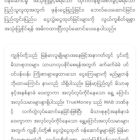
ဝန်ဆောင်မှု အသုံးပြုခွင့်မရသော ထိုက်တန်စွာခံစားခွင့်မရသော
ပြည်သူလူထုအတွက် ဖုန်းငွေဖြည့်ခြင်း၊ ဘေလ်ပေးဆောင်ခြင်း၊
ပြည်တွင်း၊ပြည်ပ ငွေလွှဲ၊ငွေထုတ်ခြင်းများကို လွယ်ကူစိတ်ချစွာ
အသုံးပြုနိုင်ရန် အဓိကထားပြီးလုပ်ဆောင်ပေးနေပါသည်။
ကျွန်ုပ်တို့သည် မြန်မာလူမျိုးများအနေဖြင့်အနာဂတ်တွင် ၄င်းတို့
မိသားစုဘဝများ သာယာလှပနိုင်စေရန်အတွက် ခက်ခက်ခဲခဲ ပင်
ပင်ပန်းပန်း ကြိုးစားရှာဖွေထားသော ငွေကြေးများကို မည်မျှတန်
ဘိုးထားကြောင်း နားလည် သိရှိပါသည်။ မြန်မာ့ပြည်တွင် မိသားစု
နှင့်အနစ်နာခံ ဝေးကွာကာ အလုပ်လုပ်ကိုင်နေသော ရွေ့ ပြောင်း
အလုပ်သမားများစွာရှိပါသည်။ TrueMoney သည် MAB ဘဏ်နှ
င့် လက်တွဲလုပ်ဆောင်နေခြင်းဖြစ်ပြီး မိသားစုနှင့်အနစ်နာခံ
ဝေးကွာကာ အလုပ်လုပ်ကိုင်နေသော ‌ရွှေ့ပြောင်းအလုပ်သမားများ
အတွက် ကျွန််ုပ်တို့၏ ငွေလွှဲငွေထုတ် ဝန်ဆောင်မှုများဖြင့် မြန်မာ
မိသားစုများထံသို့ လွယ်ကူစိတ်ချစွာ အသုံးပြုနိုင်ရန်ဆောင်ရွက်