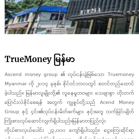
TrueMoney မြန်မာ
Ascend money group ၏ လုပ်ငန်းခွဲဖြစ်သော Truemoney
Myanmar ကို ၂၀၁၄ ခုနှစ်၊ နိုင်ဝင်ဘာလတွင် စတင်တည်ထောင်
ခဲ့ပါသည်။ မြန်မာလူမျိုးတို့၏ လူနေမှုဘဝများ သေချာစွာ တိုးတက်
ပြောင်းလဲနိုင်စေရန် အတွက် ကျွနှုပ်တို့သည် Acend Money
Group နှင့် ၄င်း၏လုပ်ငန်းမိတ်ဖက်များ နှင့်အတူ လက်ခြင်းချိတ်
ကြိုးစားလုပ်ဆောင်လျက်ရှိပါသည်။
မြန်မာတပြည်လုံး
ကိုယ်စားလှယ်ပေါင်း ၂၃,၀၀၀ ကျော်ရှိပါသည်။ ငွေကြေးဆိုင်ရာ