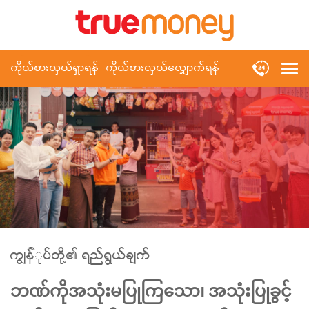
ကိုယ်စားလှယ်ရှာရန်
ကိုယ်စားလှယ်လျှောက်ရန်
ကျွန််ုပ်တို့၏ ရည်ရွယ်ချက်
ဘဏ်ကိုအသုံးမပြုကြသော၊ အသုံးပြုခွင့်