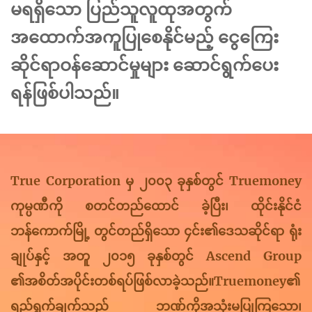
မရရှိသော ပြည်သူလူထုအတွက်
အထောက်အကူပြုစေနိုင်မည့် ငွေကြေး
ဆိုင်ရာဝန်ဆောင်မှုများ ဆောင်ရွက်ပေး
ရန်ဖြစ်ပါသည်။
True Corporation မှ ၂၀၀၃ ခုနှစ်တွင် Truemoney
ကုမ္ပဏီကို စတင်တည်ထောင် ခဲ့ပြီး၊ ထိုင်းနိုင်ငံ
ဘန်ကောက်မြို့ တွင်တည်ရှိသော ၄င်း၏ဒေသဆိုင်ရာ ရုံး
ချုပ်နှင့် အတူ ၂၀၁၅ ခုနှစ်တွင် Ascend Group
၏အစိတ်အပိုင်းတစ်ရပ်ဖြစ်လာခဲ့သည်။Truemoney၏
ရည်ရွက်ချက်သည် ဘဏ်ကိုအသုံးမပြုကြသော၊