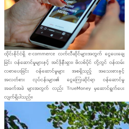
ထိုင်းနိုင်ငံရှိ e-commerce လက်လီဆိုင်များအတွက် ငွေပေးချေ
ခြင်း ဝန်ဆောင်မှုများနှင့် အင်ဒိုနီးရှား၊ ဖိလစ်ပိုင် တို့တွင် ဝန်ထမ်း
လစာပေးခြင်း ဝန်ဆောင်မှုများ အစရှိသည့် အသေးစားနှင့်
အလတ်စား လုပ်ငန်းများ၏ ငွေကြေးဆိုင်ရာ ဝန်ဆောင်မှု
အခက်အခဲ များအတွက် လည်း TrueMoney မှဆောင်ရွက်ပေး
လျက်ရှိပါသည်။