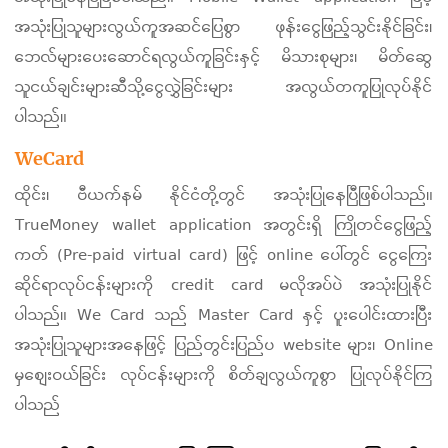
အသုံးပြုသူများလွယ်ကူအဆင်ပြေစွာ ဖုန်းငွေဖြည့်သွင်းနိုင်ခြင်း၊
ဘေလ်များပေးဆောင်ရလွယ်ကူခြင်းနှင့် မိသားစုများ၊ မိတ်ဆွေ
သူငယ်ချင်းများဆီသို့ငွေလွှဲခြင်းများ အလွယ်တကူပြုလုပ်နိုင်
ပါသည်။
WeCard
ထိုင်း၊ ဗီယက်နမ် နိုင်ငံတို့တွင် အသုံးပြုနေပြီဖြစ်ပါသည်။
TrueMoney wallet application အတွင်းရှိ ကြိုတင်ငွေဖြည့်
ကတ် (Pre-paid virtual card) ဖြင့် online ပေါ်တွင် ငွေကြေး
ဆိုင်ရာလုပ်ငန်းများကို credit card မလိုအပ်ပဲ အသုံးပြုနိုင်
ပါသည်။ We Card သည် Master Card နှင့် ပူးပေါင်းထားပြီး
အသုံးပြုသူများအနေဖြင့် ပြည်တွင်းပြည်ပ website များ၊ Online
မှစျေးဝယ်ခြင်း လုပ်ငန်းများကို စိတ်ချလွယ်ကူစွာ ပြုလုပ်နိုင်ကြ
ပါသည်