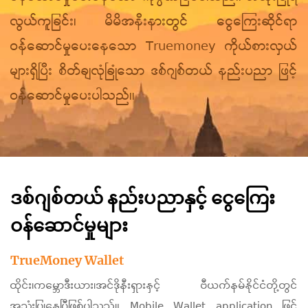
လွယ်ကူခြင်း၊ မိမိအနီးနားတွင် ငွေကြေးဆိုင်ရာ
ဝန်ဆောင်မှုပေးနေသော Truemoney ကိုယ်စားလှယ်
များရှိပြီး စိတ်ချလုံခြုံသော ဒစ်ဂျစ်တယ် နည်းပညာ ဖြင့်
ဝန်ဆောင်မှုပေးပါသည်။
ဒစ်ဂျစ်တယ် နည်းပညာနှင့် ငွေကြေး
ဝန်ဆောင်မှုများ
TrueMoney Wallet
ထိုင်း၊ကမ္ဘောဒီးယား၊အင်ဒိုနီးရှားနှင့် ဗီယက်နမ်နိုင်ငံတို့တွင်
အသုံးပြုနေပြီဖြစ်ပါသည်။ Mobile Wallet application ဖြင့်