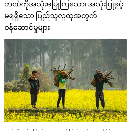
ဘဏ်ကိုအသုံးမပြုကြသော၊ အသုံးပြုခွင့်
မရရှိသော ပြည်သူလူထုအတွက်
ဝန်ဆောင်မှုများ