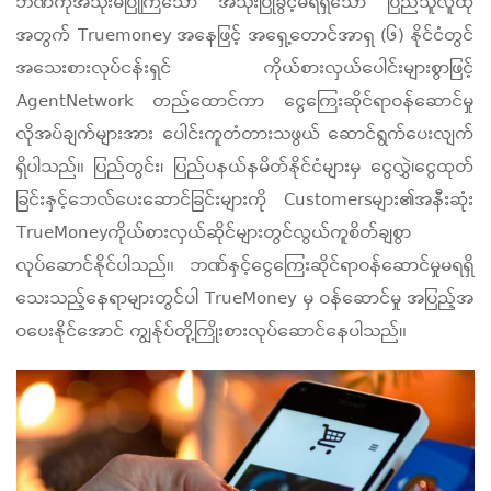
ဘဏ်ကိုအသုံးမပြုကြသော အသုံးပြုခွင့်မရရှိသော ပြည်သူလူထု
အတွက် Truemoney အနေဖြင့် အရှေ့တောင်အာရှ (၆) နိုင်ငံတွင်
အသေးစားလုပ်ငန်းရှင် ကိုယ်စားလှယ်ပေါင်းများစွာဖြင့်
AgentNetwork တည်ထောင်ကာ ငွေကြေးဆိုင်ရာဝန်ဆောင်မှု
လိုအပ်ချက်များအား ပေါင်းကူတံတားသဖွယ် ဆောင်ရွက်ပေးလျက်
ရှိပါသည်။ ပြည်တွင်း၊ ပြည်ပနယ်နမိတ်နိုင်ငံများမှ ငွေလွှဲ၊ငွေထုတ်
ခြင်းနှင့်ဘေလ်ပေးဆောင်ခြင်းများကို Customersများ၏အနီးဆုံး
TrueMoneyကိုယ်စားလှယ်ဆိုင်များတွင်လွယ်ကူစိတ်ချစွာ
လုပ်ဆောင်နိုင်ပါသည်။ ဘဏ်နှင့်ငွေကြေးဆိုင်ရာဝန်ဆောင်မှုမရရှိ
သေးသည့်နေရာများတွင်ပါ TrueMoney မှ ဝန်ဆောင်မှု အပြည့်အ
ဝပေးနိုင်အောင် ကျွန်ုပ်တို့ကြိုးစားလုပ်ဆောင်နေပါသည်။