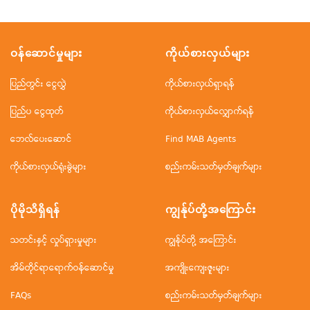
ဝန်ဆောင်မှုများ
ကိုယ်စားလှယ်များ
ပြည်တွင်း ငွေလွှဲ
ကိုယ်စားလှယ်ရှာရန်
ပြည်ပ ငွေထုတ်
ကိုယ်စားလှယ်လျှောက်ရန်
ဘေလ်ပေးဆောင်
Find MAB Agents
ကိုယ်စားလှယ်ရုံးခွဲများ
စည်းကမ်းသတ်မှတ်ချက်များ
ပိုမိုသိရှိရန်
ကျွန်ုပ်တို့အ‌ကြောင်း
သတင်းနှင့် လှုပ်ရှားမှုများ
ကျွန်ုပ်တို့ အကြောင်း
အိမ်တိုင်ရာရောက်ဝန်ဆောင်မှု
အကျိုးကျေးဇူးများ
FAQs
စည်းကမ်းသတ်မှတ်ချက်များ