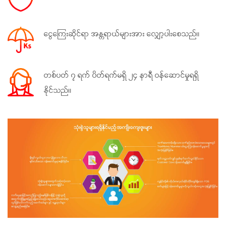
ငွေ‌ကြေးဆိုင်ရာ အန္တရာယ်များအား လျှော့ပါးစေသည်။
တစ်ပတ် ၇ ရက် ပိတ်ရက်မရှိ ၂၄ နာရီ ဝန်ဆောင်မှုရရှိ
နိုင်သည်။