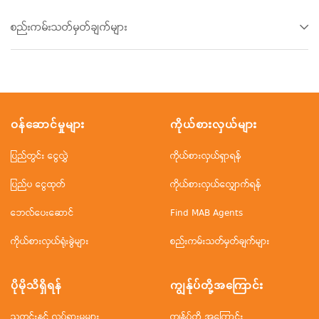
စည်းကမ်းသတ်မှတ်ချက်များ
ဝန်ဆောင်မှုများ
ကိုယ်စားလှယ်များ
ပြည်တွင်း ငွေလွှဲ
ကိုယ်စားလှယ်ရှာရန်
ပြည်ပ ငွေထုတ်
ကိုယ်စားလှယ်လျှောက်ရန်
ဘေလ်ပေးဆောင်
Find MAB Agents
ကိုယ်စားလှယ်ရုံးခွဲများ
စည်းကမ်းသတ်မှတ်ချက်များ
ပိုမိုသိရှိရန်
ကျွန်ုပ်တို့အ‌ကြောင်း
သတင်းနှင့် လှုပ်ရှားမှုများ
ကျွန်ုပ်တို့ အကြောင်း