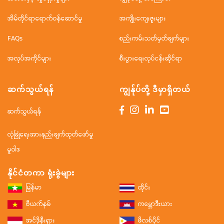
အိမ်တိုင်ရာရောက်ဝန်ဆောင်မှု
အကျိုးကျေးဇူးများ
FAQs
စည်းကမ်းသတ်မှတ်ချက်များ
အလုပ်အကိုင်များ
စီးပွားရေးလုပ်ငန်းဆိုင်ရာ
ဆက်သွယ်ရန်
ကျွန်ုပ်တို့ ဒီမှာရှိတယ်
ဆက်သွယ်ရန်
လုံခြုံရေးအားနည်းချက်ထုတ်ဖော်မှု
မူဝါဒ
နိုင်ငံတကာ ရုံးခွဲများ
မြန်မာ
ထိုင်း
ဗီယက်နမ်
ကမ္ဘောဒီးယား
အင်ဒိုနီးရှား
ဖိလစ်ပိုင်