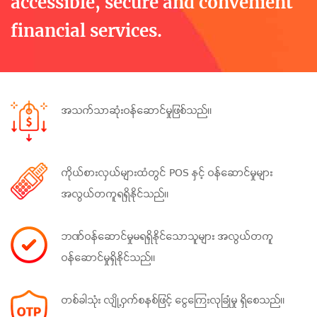
accessible, secure and convenient
financial services.
အသက်သာဆုံးဝန်ဆောင်မှုဖြစ်သည်။
ကိုယ်စားလှယ်များထံတွင် POS နှင့် ဝန်ဆောင်မှုများ
အလွယ်တကူရရှိနိုင်သည်။
ဘဏ်ဝန်ဆောင်မှုမရရှိနိုင်သောသူများ အလွယ်တကူ
ဝန်ဆောင်မှုရှိနိုင်သည်။
တစ်ခါသုံး လျို့ဝှက်စနစ်ဖြင့် ငွေ‌ကြေးလုခြုံမှု ရှိစေသည်။