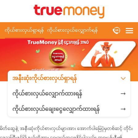
ကိုယ်စားလှယ်ရှာရန်
ကိုယ်စားလှယ်လျှောက်ရန်
အနီးဆုံးကိုယ်စားလှယ်ရှာရန်
ကိုယ်စားလှယ်လျှောက်ထားရန်
ကိုယ်စားလှယ်ချေးငွေလျှောက်ထားရန်
မိတ်ဆွေနဲ့ အနီးဆုံးကိုယ်စားလှယ်များအား အောက်ပါမြေပုံမှတစ်ဆင့် တိုင်း