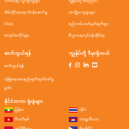
သတင်းနှင့် လှုပ်ရှားမှုများ
ကျွန်ုပ်တို့ အကြောင်း
အိမ်တိုင်ရာရောက်ဝန်ဆောင်မှု
အကျိုးကျေးဇူးများ
FAQs
စည်းကမ်းသတ်မှတ်ချက်များ
အလုပ်အကိုင်များ
စီးပွားရေးလုပ်ငန်းဆိုင်ရာ
ဆက်သွယ်ရန်
ကျွန်ုပ်တို့ ဒီမှာရှိတယ်
ဆက်သွယ်ရန်
လုံခြုံရေးအားနည်းချက်ထုတ်ဖော်မှု
မူဝါဒ
နိုင်ငံတကာ ရုံးခွဲများ
မြန်မာ
ထိုင်း
ဗီယက်နမ်
ကမ္ဘောဒီးယား
အင်ဒိုနီးရှား
ဖိလစ်ပိုင်