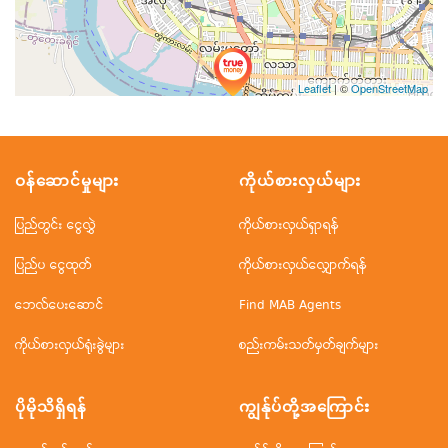
Leaflet
| ©
OpenStreetMap
ဝန်ဆောင်မှုများ
ကိုယ်စားလှယ်များ
ပြည်တွင်း ငွေလွှဲ
ကိုယ်စားလှယ်ရှာရန်
ပြည်ပ ငွေထုတ်
ကိုယ်စားလှယ်လျှောက်ရန်
ဘေလ်ပေးဆောင်
Find MAB Agents
ကိုယ်စားလှယ်ရုံးခွဲများ
စည်းကမ်းသတ်မှတ်ချက်များ
ပိုမိုသိရှိရန်
ကျွန်ုပ်တို့အ‌ကြောင်း