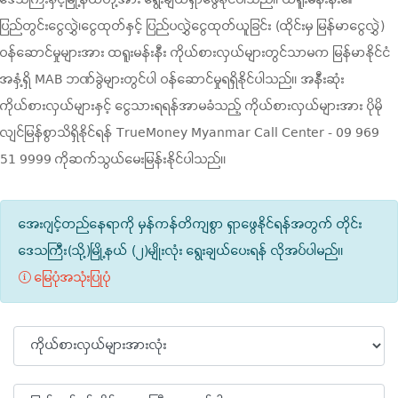
ဒေသကြီးနှင့်မြို့နယ်တို့အား ရွေးချယ်ရှာဖွေနိုင်ပါသည်။ ထရူးမန်းနီး၏
ပြည်တွင်းငွေလွှဲ၊ငွေထုတ်နှင့် ပြည်ပလွှဲငွေထုတ်ယူခြင်း (ထိုင်းမှ မြန်မာငွေလွှဲ)
ဝန်ဆောင်မှုများအား ထရူးမန်းနီး ကိုယ်စားလှယ်များတွင်သာမက မြန်မာနိုင်ငံ
အနှံ့ရှိ MAB ဘဏ်ခွဲများတွင်ပါ ဝန်ဆောင်မှုရရှိနိုင်ပါသည်။ အနီးဆုံး
ကိုယ်စားလှယ်များနှင့် ငွေသားရရန်အာမခံသည့် ကိုယ်စားလှယ်များအား ပိုမို
လျင်မြန်စွာသိရှိနိုင်ရန် TrueMoney Myanmar Call Center - 09 969
51 9999 ကိုဆက်သွယ်‌မေးမြန်းနိုင်ပါသည်။
အေးဂျင့်တည်နေရာကို မှန်ကန်တိကျစွာ ရှာဖွေနိုင်ရန်အတွက် တိုင်း
ဒေသကြီး(သို့)မြို့နယ် (၂)မျိုးလုံး ရွေးချယ်‌ပေးရန် လိုအပ်ပါမည်။
မြေပုံအသုံးပြုပုံ