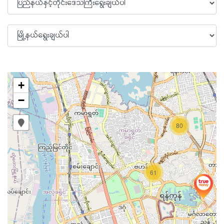
+
−
80
61