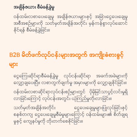
အချိန်ဇယား စီမံခန့်ခွဲမှု
ဝန်ထမ်းလစာပေးချေမှု အချိန်ဇယားများနှင့် အခြားငွေပေးချေမှု
အစီအစဉ်များကို သတ်မှတ်အချိန်အတိုင်း မှန်ကန်စွာလုပ်ဆောင်
နိုင်ရန် စီမံခန့်ခွဲခြင်း။
B2B မိတ်ဖက်လုပ်ငန်းများအတွက် အကျိုးခံစားခွင့်
များ
ငွေကြေးဆိုင်ရာစီမံခန့်ခွဲမှု လုပ်ငန်းဆိုင်ရာ အခက်အခဲများကို
လျှော့ချပေးပြီး၊ လစာတွက်ချက်မှု အမှားများကို လျှော့ချနိုင်ခြင်း။
ဝန်ထမ်းလစာဆိုင်ရာလုပ်ငန်းစဉ်များတွင် ပိုမိုမြင်သာပွင့်လင်းမှုရှိ
လာခြင်းကြောင့် လုပ်ငန်းအတွင်း ယုံကြည်မှုတိုးလာခြင်း။
သတ်မှတ်အချိန်အတိုင်း ငွေပေးချေမှုများပြုလုပ်ခြင်းနှင့်
စနစ်တကျ ငွေပေးချေမှုစီမံမှုများကြောင့် ဝန်ထမ်းများ၏ စိတ်ချရ
မှုနှင့် ကျေနပ်မှုကို တိုးတက်စေနိုင်ခြင်း။