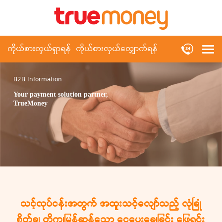
ကိုယ်စားလှယ်ရှာရန်
ကိုယ်စားလှယ်လျှောက်ရန်
B2B Information
Your payment solution partner,
TrueMoney
သင့်လုပ်ငန်းအတွက် အထူးသင့်လျော်သည့် လုံခြုံ
စိတ်ချ တိကျမြန်ဆန်သော ငွေပေးချေခြင်း ဖြေရှင်း