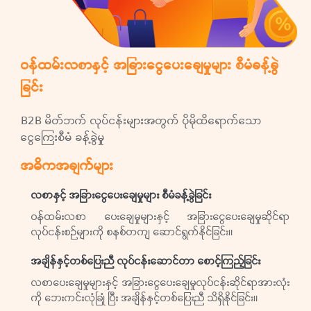
ဝန်ထမ်းလစာနှင့် အခြားငွေပေးချေမှုများ စီမံခန့်ခွဲ
ခြင်း
B2B မိတ်ဘက် လုပ်ငန်းများအတွက် ပိုမိုထိရောက်သော
ငွေကြေးစီမံ ခန့်ခွဲမှု
အဓိကအချက်များ
လစာနှင့် အခြားငွေပေးချေမှုများ စီမံခန့်ခွဲခြင်း
ဝန်ထမ်းလစာ ပေးချေမှုများနှင့် အခြားငွေပေးချေမှုဆိုင်ရာ
လုပ်ငန်းစဉ်များကို စနစ်တကျ ဆောင်ရွက်နိုင်ခြင်း။
အချိန်နှင့်တစ်ပြေးညီ လုပ်ငန်းဆောင်တာ စောင့်ကြည့်ခြင်း
လစာပေးချေမှုများနှင့် အခြားငွေပေးချေမှုလုပ်ငန်းဆိုင်ရာအားလုံး
ကို ဘေးကင်းလုံခြုံ ပြီး အချိန်နှင့်တစ်ပြေးညီ သိရှိနိုင်ခြင်း။