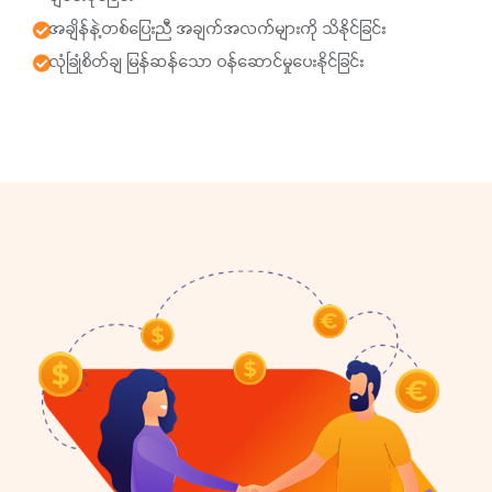
အချိန်နဲ့တစ်ပြေးညီ အချက်အလက်များကို သိနိုင်ခြင်း
လုံခြုံစိတ်ချ မြန်ဆန်သော ဝန်ဆောင်မှုပေးနိုင်ခြင်း