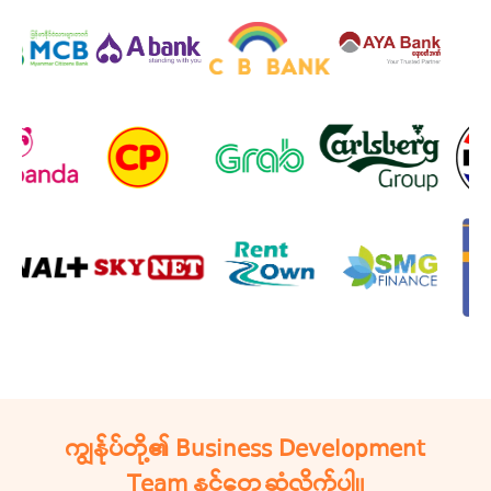
ကျွန်ုပ်တို့၏ Business Development
Team နှင့်တွေ့ဆုံလိုက်ပါ။