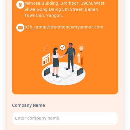
Mimosa Building, 3rd floor, 196/A West
Shwe Gong Daing 5th Street, Bahan
Township, Yangon.
b2b_group@truemoneymyanmar.com
Company Name