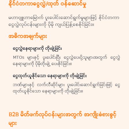
နိုင်ငံတကာငွေလွှဲ/ထုတ် ဝန်ဆောင်မှု
မဟာဗျူဟာမြောက် ပူးပေါင်းဆောင်ရွက်မှုများဖြင့် နိုင်ငံတကာ
ငွေလွှဲလုပ်ငန်းများကို ပိုမို ကျယ်ပြန့်စေနိုင်ခြင်း။
အဓိကအချက်များ
ငွေလွှဲနေရာများကို တိုးချဲ့ခြင်း
MTOs များနှင့် ပူးပေါင်းပြီး ငွေလွှဲပေးပို့သူများအတွက် ငွေလွှဲ
နေရာများကို ပိုမိုတိုးချဲ့ ပေးနိုင်ခြင်း။
ငွေထုတ်ယူနိုင်သော နေရာများကို တိုးချဲ့ခြင်း
ဘဏ်များနှင့် လက်လီဆိုင်များ ပူးပေါင်းဆောင်ရွက်ခြင်းဖြင့် ငွေ
ထုတ်ယူနိုင်သော နေရာများကို တိုးချဲ့ခြင်း။
B2B မိတ်ဖက်လုပ်ငန်းများအတွက် အကျိုးခံစားခွင့်
များ