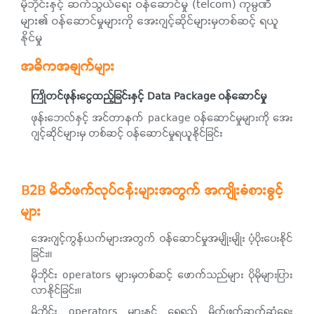
မိုဘိုင်းနှင့် ဆက်သွယ်ရေး ဝန်ဆောင်မှု (telcom) ကုမ္ပဏီ
များ၏ ဝန်ဆောင်မှုများကို အေးဂျင့်ဆိုင်များမှတစ်ဆင့် ရယူ
နိုင်မှု
အဓိကအချက်များ
ကြိုတင်ဖုန်းငွေထည့်ခြင်းနှင့် Data Package ဝန်ဆောင်မှု
ဖုန်းဘေလ်နှင့် အင်တာနက် package ဝန်ဆောင်မှုများကို အေး
ဂျင့်ဆိုင်များမှ တစ်ဆင့် ဝန်ဆောင်မှုရယူနိုင်ခြင်း
B2B မိတ်ဖက်လုပ်ငန်းများအတွက် အကျိုးခံစားခွင့်
များ
အေးဂျင့်ကွန်ယက်များအတွက် ဝန်ဆောင်မှုအမျိုးမျိုး ပံ့ပိုးပေးနိုင်
ခြင်း။
မိုဘိုင်း operators များမှတစ်ဆင့် ဖောက်သည်များ ပိုမိုများပြား
လာနိုင်ခြင်း။
မိုဘိုင်း operators များနှင့် ရေရှည် မိတ်ဖက်ဆက်ဆံရေး