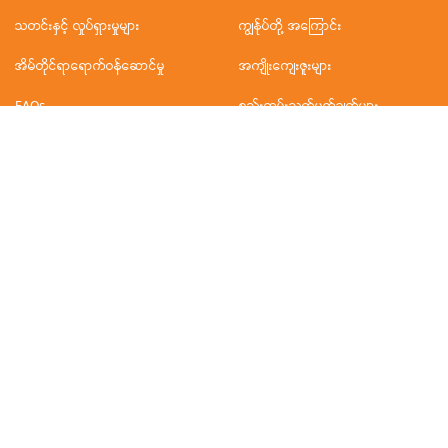
သတင်းနှင့် လှုပ်ရှားမှုများ
ကျွန်ုပ်တို့ အကြောင်း
အိမ်တိုင်ရာရောက်ဝန်ဆောင်မှု
အကျိုးကျေးဇူးများ
FAQs
စည်းကမ်းသတ်မှတ်ချက်များ
အလုပ်အကိုင်များ
စီးပွားရေးလုပ်ငန်းဆိုင်ရာ
ဆက်သွယ်ရန်
ကျွန်ုပ်တို့ ဒီမှာရှိတယ်
ဆက်သွယ်ရန်
လုံခြုံရေးအားနည်းချက်ထုတ်ဖော်မှု
မူဝါဒ
နိုင်ငံတကာ ရုံးခွဲများ
မြန်မာ
ထိုင်း
ဗီယက်နမ်
ကမ္ဘောဒီးယား