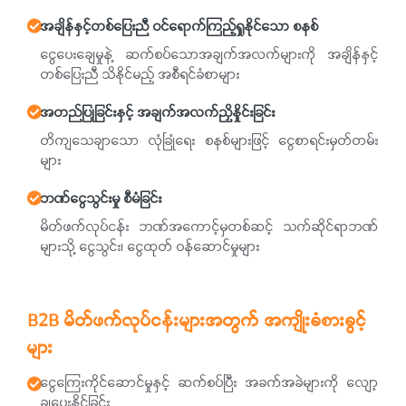
အချိန်နှင့်တစ်ပြေးညီ ဝင်ရောက်ကြည့်ရှုနိုင်သော စနစ်
ငွေပေးချေမှုနဲ့ ဆက်စပ်သောအချက်အလက်များကို အချိန်နှင့်
တစ်ပြေးညီ သိနိုင်မည့် အစီရင်ခံစာများ
အတည်ပြုခြင်းနှင့် အချက်အလက်ညှိနှိုင်းခြင်း
တိကျသေချာသော လုံခြုံရေး စနစ်များဖြင့် ငွေစာရင်းမှတ်တမ်း
များ
ဘဏ်ငွေသွင်းမှု စီမံခြင်း
မိတ်ဖက်လုပ်ငန်း ဘဏ်အကောင့်မှတစ်ဆင့် သက်ဆိုင်ရာဘဏ်
များသို့ ငွေသွင်း၊ ငွေထုတ် ဝန်ဆောင်မှုများ
B2B မိတ်ဖက်လုပ်ငန်းများအတွက် အကျိုးခံစားခွင့်
များ
ငွေကြေးကိုင်ဆောင်မှုနှင့် ဆက်စပ်ပြီး အခက်အခဲများကို လျော့
ချ‌ပေးနိုင်ခြင်း