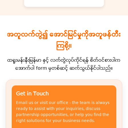
အတူလက်တွဲ၍ အောင်မြင်မှုကိုအတူဖန်တီး
ကြစို့။
ထရူးမန်းနီးမြန်မာ နှင့် လက်တွဲလုပ်ကိုင်ရန် စိတ်ဝင်စားပါက
အောက်ပါ form မှတစ်ဆင့် ဆက်သွယ်နိုင်ပါသည်။
Get in Touch
Email us or visit our office - the team is always
ready to assist with your inquiries, discuss
partnership opportunities, or help you find the
right solutions for your business needs.