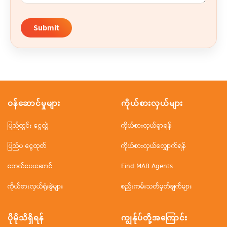
Submit
ဝန်ဆောင်မှုများ
ကိုယ်စားလှယ်များ
ပြည်တွင်း ငွေလွှဲ
ကိုယ်စားလှယ်ရှာရန်
ပြည်ပ ငွေထုတ်
ကိုယ်စားလှယ်လျှောက်ရန်
ဘေလ်ပေးဆောင်
Find MAB Agents
ကိုယ်စားလှယ်ရုံးခွဲများ
စည်းကမ်းသတ်မှတ်ချက်များ
ပိုမိုသိရှိရန်
ကျွန်ုပ်တို့အ‌ကြောင်း