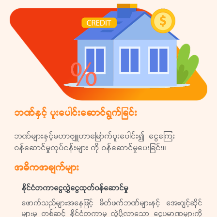
ဘဏ်နှင့် ပူးပေါင်းဆောင်ရွက်ခြင်း
ဘဏ်များနှင့်မဟာဗျူဟာမြောက်ပူးပေါင်း၍ ငွေကြေး
ဝန်ဆောင်မှုလုပ်ငန်းများ ကို ဝန်ဆောင်မှုပေးခြင်း။
အဓိကအချက်များ
နိုင်ငံတကာငွေလွှဲငွေထုတ်ဝန်ဆောင်မှု
ဖောက်သည်များအနေဖြင့် မိတ်ဖက်ဘဏ်များနှင့် အေးဂျင့်ဆိုင်
များမှ တစ်ဆင့် နိုင်ငံတကာမှ လွှဲပို့လာသော ငွေပမာဏများကို