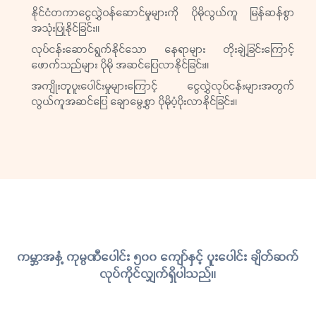
နိုင်ငံတကာငွေလွှဲဝန်ဆောင်မှုများကို ပိုမိုလွယ်ကူ မြန်ဆန်စွာ
အသုံးပြုနိုင်ခြင်း။
လုပ်ငန်းဆောင်ရွက်နိုင်သော နေရာများ တိုးချဲ့ခြင်းကြောင့်
ဖောက်သည်များ ပိုမို အဆင်ပြေလာနိုင်ခြင်း။
အကျိုးတူပူးပေါင်းမှုများကြောင့် ငွေလွှဲလုပ်ငန်းများအတွက်
လွယ်ကူအဆင်ပြေ ချောမွေ့စွာ ပိုမိုပံ့ပိုးလာနိုင်ခြင်း။
ကမ္ဘာအနှံ့ ကုမ္ပဏီပေါင်း ၅၀၀ ကျော်နှင့် ပူးပေါင်း ချိတ်ဆက်
လုပ်ကိုင်လျှက်ရှိပါသည်။