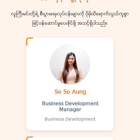
လူကြီးမင်းတို့ရဲ့ စီးပွားရေးလုပ်ငန်းများကို ပိုမိုထိရောက်လွယ်ကူစွာ
ဖြင့်ဝန်‌ဆောင်မှုပေးနိုင်ဖို့ အသင့်ရှိပါသည်။
So So Aung
Business Development
Manager
Business Development