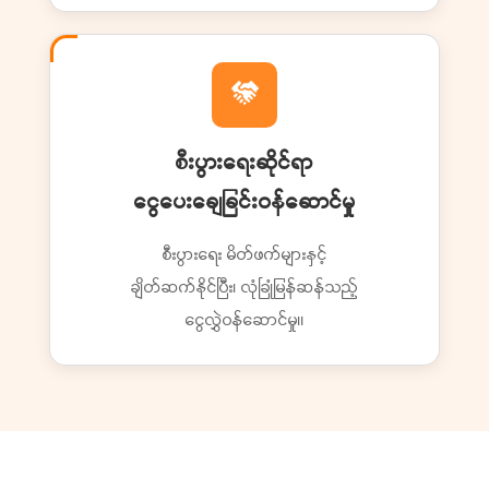
စီးပွားရေးဆိုင်ရာ
ငွေပေးချေခြင်းဝန်ဆောင်မှု
စီးပွားရေး မိတ်ဖက်များနှင့်
ချိတ်ဆက်နိုင်ပြီး၊ လုံခြုံမြန်ဆန်သည့်
ငွေလွှဲဝန်ဆောင်မှု။