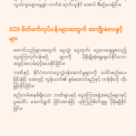
လွယ်ကူချောမွေ့စွာ လက်ခံ ထုတ်ယူနိုင် အောင် စီစဉ်ပေးခြင်း။
B2B မိတ်ဖက်လုပ်ငန်းများအတွက် အကျိုးခံစားခွင့်
များ
ဖောက်သည်များအတွက် ငွေလွှဲ၊ ငွေထုတ်၊ ငွေပေးချေမှုစသည့်
ငွေကြေးလုပ်ငန်းစဉ် များကို ပိုမိုမျိုးစုံရွေးချယ်နိုင်သော
အခွင့်အလမ်းပံ့ပိုးပေးနိုင်ခြင်း။
ဘဏ်နှင့် နိုင်ငံတကာငွေလွှဲဝန်ဆောင်မှုများကို ပေါင်းစည်းပေး
ခြင်းဖြင့် အေးဂျင့် ကွန်ယက်၏ စွမ်းဆောင်ရည်နှင့် တန်ဖိုးကို တိုး
မြှင့်နိုင်ခြင်း။
စည်းကမ်းစနစ်ရှိသော ဘဏ်များနှင့် ငွေကြေးအဖွဲ့အစည်းများနှင့်
ပူးပေါင်း ဆောင်ရွက် ခြင်းအားဖြင့် ယုံကြည်စိတ်ချမှု ပိုမိုရရှိနိုင်
ခြင်း။