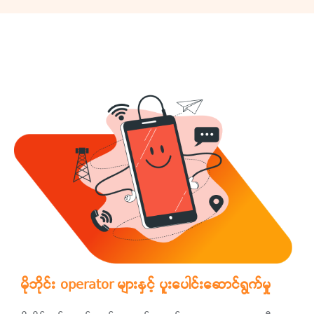
မိုဘိုင်း operator များနှင့် ပူးပေါင်းဆောင်ရွက်မှု