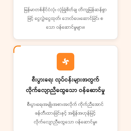
မြန်မာတစ်နိုင်ငံလုံး လုံခြုံစိတ်ချ တိကျမြန်ဆန်စွာ
ဖြင့် ငွေလွှဲ၊ငွေထုတ်၊ ဘေလ်ပေးဆောင်ခြင်း စ
သော ဝန်ဆောင်မှုများ။
စီးပွားရေး လုပ်ငန်းများအတွက်
လိုက်လျောညီထွေသော ဝန်ဆောင်မှု
စီးပွားရေးအမျိုးအစားအလိုက် ကိုက်ညီအောင်
ဖန်တီးထားခြင်းနှင့် အရှိန်အဟုန်မြင့်
လိုက်လျောညီထွေသော ၀န်ဆောင်မှု။