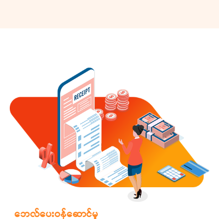
ဘေလ်ပေးဝန်ဆောင်မှု