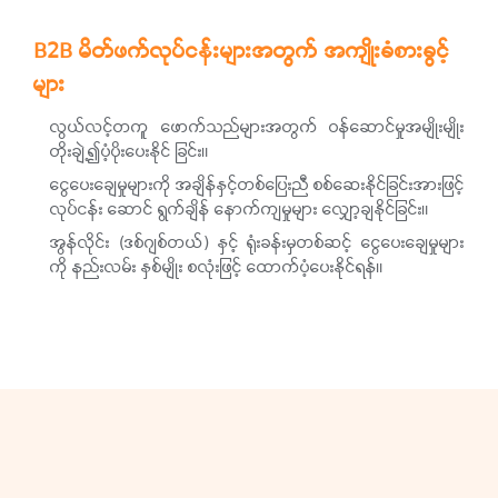
B2B မိတ်ဖက်လုပ်ငန်းများအတွက် အကျိုးခံစားခွင့်
များ
လွယ်လင့်တကူ ဖောက်သည်များအတွက် ဝန်ဆောင်မှုအမျိုးမျိုး
တိုးချဲ့၍ပံ့ပိုးပေးနိုင် ခြင်း။
ငွေပေးချေမှုများကို အချိန်နှင့်တစ်ပြေးညီ စစ်ဆေးနိုင်ခြင်းအားဖြင့်
လုပ်ငန်း ဆောင် ရွက်ချိန် နောက်ကျမှုများ လျှော့ချနိုင်ခြင်း။
အွန်လိုင်း (ဒစ်ဂျစ်တယ်) နှင့် ရုံးခန်းမှတစ်ဆင့် ငွေပေးချေမှုများ
ကို နည်းလမ်း နှစ်မျိုး စလုံးဖြင့် ထောက်ပံ့ပေးနိုင်ရန်။