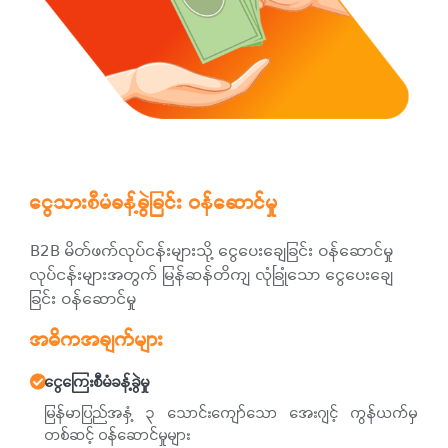
ငွေသားစီမံခန့်ခွဲခြင်း ဝန်ဆောင်မှု
B2B မိတ်ဖက်လုပ်ငန်းများသို့ ငွေပေးချေခြင်း ဝန်ဆောင်မှု
လုပ်ငန်းများအတွက် မြန်ဆန်တိကျ လုံခြုံသော ငွေပေးချေ
ခြင်း ဝန်ဆောင်မှု
အဓိကအချက်များ
ငွေကြေးစီမံခန့်ခွဲမှု
မြန်မာပြည်အနှံ့ ၃ သောင်းကျော်သော အေးဂျင့် ကွန်ယက်မှ
တစ်ဆင့် ဝန်ဆောင်မှုများ