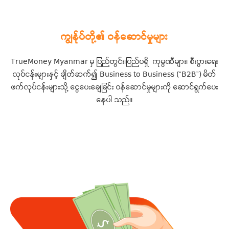
ကျွန်ုပ်တို့၏ ဝန်ဆောင်မှုများ
TrueMoney Myanmar မှ ပြည်တွင်း၊ပြည်ပရှိ ကုမ္ပဏီများ၊ စီးပွားရေး
လုပ်ငန်းများနှင့် ချိတ်ဆက်၍ Business to Business (“B2B”) မိတ်
ဖက်လုပ်ငန်းများသို့ ‌ငွေပေးချေခြင်း ဝန်ဆောင်မှုများကို ဆောင်ရွက်ပေး
နေပါ သည်။