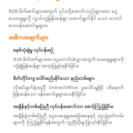
B2B မိတ်ဖက်များအတွက် ၄င်းတို့ဖောက်သည်များအား ငွေ
ပေးချေမှုကို လွယ်ကူမြန်ဆန်စွာ ဆောင်ရွက်နိုင် သော ဘေလ်
ပေးဝန်ဆောင်မှုများ။
အဓိကအချက်များ
စနစ်သုံးစွဲမှု လုပ်ငန်းစဉ်
B2B မိတ်ဖက်များအား ငွေတောင်းခံလွှာအတွက် ပေးချေမှုများကို
လုံခြုံမြန်ဆန်စွာ အသုံးပြုခွင့်ရနိုင်ခြင်း။
စိတ်တိုင်းကျ ပေါင်းစည်းနိုင်သော နည်းလမ်းများ
လိုအပ်ချက်နဲ့အညီ Online/Offline ပူး‌ပေါင်းမှုဖြင့် ထိရောက်
မြန်ဆန်သော ဝန်ဆောင်မှုများပေးနိုင်ခြင်း။
အချိန်နှင့်တစ်ပြေးညီ လုပ်ငန်းဆောင်တာ စောင့်ကြည့်ခြင်း။
အချိန်နဲ့တစ်ပြေးညီ ငွေပေးချေမှုအခြေအနေနှင့် ငွေလွှဲမှတ်တမ်း
များကို ကြည့်ရှုနိုင်ရန်အတွက် ကူညီပံ့ပိုးမှု ပြုလုပ်နိုင်ခြင်း။