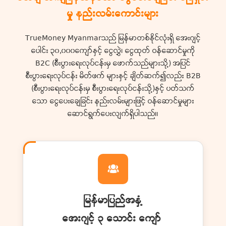
မှု နည်းလမ်းကောင်းများ
TrueMoney Myanmarသည် မြန်မာတစ်နိုင်လုံးရှိ အေးဂျင့်
ပေါင်း ၃၀,၀၀၀ကျော်နှင့် ငွေလွှဲ၊ ငွေထုတ် ဝန်ဆောင်မှုကို
B2C (စီးပွားရေးလုပ်ငန်းမှ ဖောက်သည်များသို့) အပြင်
စီးပွားရေးလုပ်ငန်း မိတ်ဖက် များနှင့် ချိတ်ဆက်၍လည်း B2B
(စီးပွားရေးလုပ်ငန်းမှ စီးပွားရေးလုပ်ငန်းသို့)နှင့် ပတ်သက်
သော ငွေပေးချေခြင်း နည်းလမ်းများဖြင့် ဝန်ဆောင်မှုများ
ဆောင်ရွက်ပေးလျက်ရှိပါသည်။
မြန်မာပြည်အနှံ့
အေးဂျင့် ၃ သောင်း ကျော်