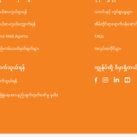
ိုယ်စားလှယ်ရှာရန်
သတင်းနှင့် လှုပ်ရှားမှုများ
ိုယ်စားလှယ်လျှောက်ရန်
အိမ်တိုင်ရာရောက်ဝန်ဆောင်မ
ind MAB Agents
FAQs
ည်းကမ်းသတ်မှတ်ချက်များ
အလုပ်အကိုင်များ
က်သွယ်ရန်
ကျွန်ုပ်တို့ ဒီမှာရှိတယ
က်သွယ်ရန်
ံခြုံရေးအားနည်းချက်ထုတ်ဖော်မှု မူဝါဒ