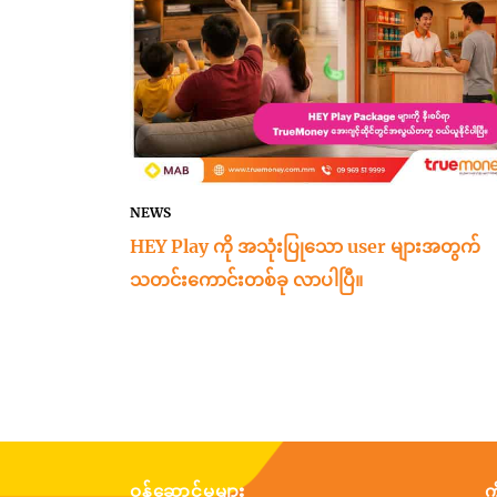
NEWS
HEY Play ကို အသုံးပြုသော user များအတွက်
သတင်းကောင်းတစ်ခု လာပါပြီ။
ဝန်ဆောင်မှုများ
က