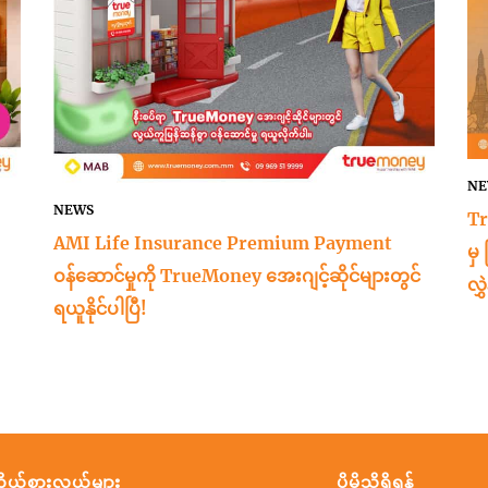
NE
NEWS
Tr
AMI Life Insurance Premium Payment
မှ
ဝန်ဆောင်မှုကို TrueMoney အေးဂျင့်ဆိုင်များတွင်
လွ
ရယူနိုင်ပါပြီ!
ိုယ်စားလှယ်များ
ပိုမိုသိရှိရန်