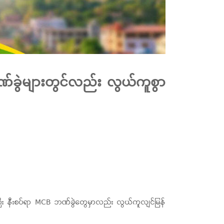
ဘဏ်ခွဲများတွင်လည်း လွယ်ကူစွာ
ာင်ပြီး နီးစပ်ရာ MCB ဘဏ်ခွဲတွေမှာလည်း လွယ်ကူလျင်မြန်