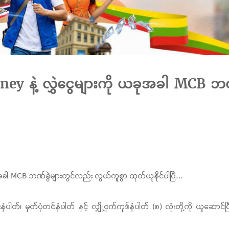
Money နဲ့ လွှဲငွေများကို ယခုအခါ MCB 
ယခုအခါ MCB ဘဏ်ခွဲများတွင်လည်း လွယ်ကူစွာ ထုတ်ယူနိုင်ပါပြီ…
ါတ်၊ မှတ်ပုံတင်နံပါတ် နှင့် လျှို့ဝှက်ကုဒ်နံပါတ် (၈) လုံးတို့ကို ယူဆေ