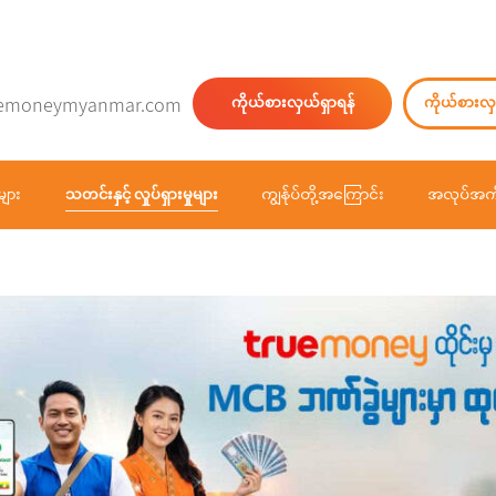
emoneymyanmar.com
ကိုယ်စားလှယ်ရှာရန်
ကိုယ်စားလှ
များ
သတင်းနှင့် လှုပ်ရှားမှုများ
ကျွန်ုပ်တို့အကြောင်း
အလုပ်အကိ