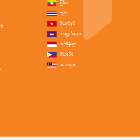
မြန်မာ
ထိုင်း
ဗီယက်နမ်
ှု
ကမ္ဘောဒီးယား
အင်ဒိုနီးရှား
ဖိလစ်ပိုင်
မလေးရှား
်