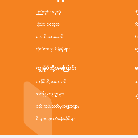
ပြည်တွင်း ငွေလွှဲ
က
ပြည်ပ ငွေထုတ်
က
ဘေလ်ပေးဆောင်
F
ကိုယ်စားလှယ်ရုံးခွဲများ
စ
ကျွန်ုပ်တို့အ‌ကြောင်း
ဆ
ကျွန်ုပ်တို့ အကြောင်း
ဆ
အကျိုးကျေးဇူးများ
လု
စည်းကမ်းသတ်မှတ်ချက်များ
စီးပွားရေးလုပ်ငန်းဆိုင်ရာ