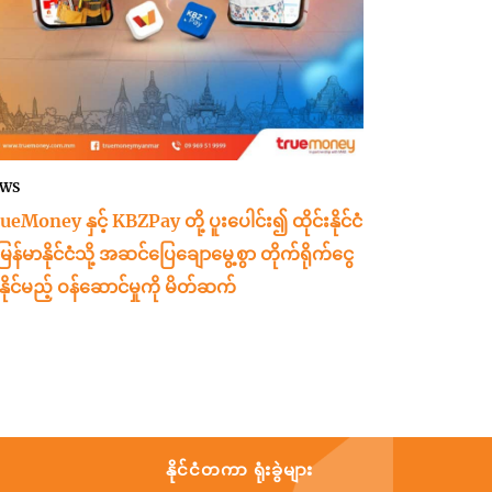
WS
ueMoney နှင့် KBZPay တို့ ပူးပေါင်း၍ ထိုင်းနိုင်ငံ
 မြန်မာနိုင်ငံသို့ အဆင်ပြေချောမွေ့စွာ တိုက်ရိုက်ငွေ
ှဲနိုင်မည့် ဝန်ဆောင်မှုကို မိတ်ဆက်
နိုင်ငံတကာ ရုံးခွဲများ