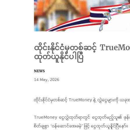
ထိုင်းနိုင်ငံမှတစ်ဆင့် True
ထုတ်ယူနိုင်ပါပြီ
NEWS
14 May, 2026
ထိုင်းနိုင်ငံမှတစ်ဆင့် TrueMoney နဲ့ လွှဲငွေများကို 
TrueMoney ငွေလွှဲထုတ်ရာတွင် ငွေထုတ်မည့်သူ၏ ဖုန်းနံပ
စိတ်ချစွာ “ဝန်ဆောင်ခအခမဲ့” ဖြင့် ‌ငွေထုတ်ယူနိူင်ပြီနော်။