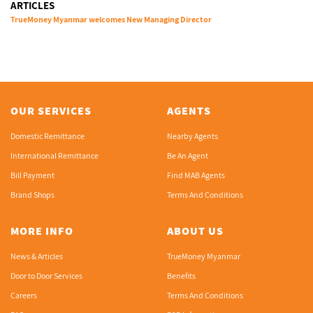
ARTICLES
TrueMoney Myanmar welcomes New Managing Director
OUR SERVICES
AGENTS
Domestic Remittance
Nearby Agents
International Remittance
Be An Agent
Bill Payment
Find MAB Agents
Brand Shops
Terms And Conditions
MORE INFO
ABOUT US
News & Articles
TrueMoney Myanmar
Door to Door Services
Benefits
Careers
Terms And Conditions