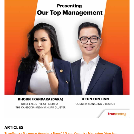
ARTICLES
TrueMoney Myanmar Appoints New CEO and Country Managing Director