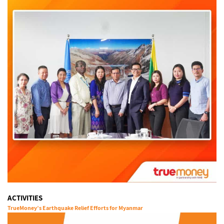
ACTIVITIES
TrueMoney’s Earthquake Relief Efforts for Myanmar