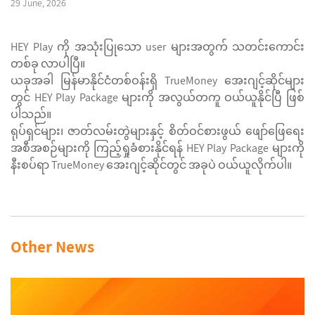
29 June, 2026
HEY Play ကို အသုံးပြုသော user များအတွက် သတင်းကောင်း
တစ်ခု လာပါပြီ။
ယခုအခါ မြန်မာနိုင်ငံတစ်ဝန်းရှိ TrueMoney အေးဂျင့်ဆိုင်များ
တွင် HEY Play Package များကို အလွယ်တကူ ဝယ်ယူနိုင်ပြီ ဖြစ်
ပါသည်။
ရုပ်ရှင်များ၊ ဇာတ်လမ်းတွဲများနှင့် စိတ်ဝင်စားဖွယ် ဖျော်ဖြေရေး
အစီအစဉ်များကို ကြည့်ရှုခံစားနိုင်ရန် HEY Play Package များကို
နီးစပ်ရာ TrueMoney အေးဂျင့်ဆိုင်တွင် အခုပဲ ဝယ်ယူလိုက်ပါ။
Other News