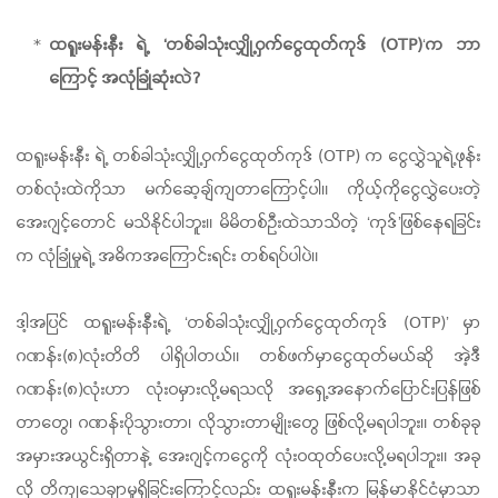
ထရူးမန်းနီး ရဲ့
‘တစ်ခါသုံးလျှို့ဝှက်ငွေထုတ်ကုဒ် (OTP)
‘
က ဘာ
ကြောင့် အလုံခြုံဆုံးလဲ?
ထရူးမန်းနီး ရဲ့ တစ်ခါသုံးလျှို့ဝှက်ငွေထုတ်ကုဒ် (OTP)
က ငွေလွှဲသူရဲ့ဖုန်း
တစ်လုံးထဲကိုသာ မက်ဆေ့ချ်ကျတာကြောင့်ပါ။ ကိုယ့်ကိုငွေလွှဲပေးတဲ့
အေးဂျင့်တောင် မသိနိုင်ပါဘူး။ မိမိတစ်ဦးထဲသာသိတဲ့ ‘ကုဒ်’ဖြစ်နေရခြင်း
က လုံခြုံမှုရဲ့ အဓိကအကြောင်းရင်း တစ်ရပ်ပါပဲ။
ဒါ့အပြင် ထရူးမန်းနီးရဲ့ ‘တစ်ခါသုံးလျှို့ဝှက်ငွေထုတ်ကုဒ် (OTP)’
မှာ
ဂဏန်း(၈)လုံးတိတိ ပါရှိပါတယ်။ တစ်ဖက်မှာငွေထုတ်မယ်ဆို အဲ့ဒီ
ဂဏန်း(၈)လုံးဟာ လုံးဝမှားလို့မရသလို အရှေ့အနောက်ပြောင်းပြန်ဖြစ်
တာတွေ၊ ဂဏန်းပိုသွားတာ၊ လိုသွားတာမျိုးတွေ ဖြစ်လို့မရပါဘူး။ တစ်ခုခု
အမှားအယွင်းရှိတာနဲ့ အေးဂျင့်ကငွေကို လုံးဝထုတ်ပေးလို့မရပါဘူး။ အခု
လို တိကျသေချာမှုရှိခြင်းကြောင့်လည်း ထရူးမန်းနီးက မြန်မာနိုင်ငံမှာသာ