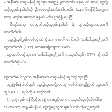
– အနီးဆုံး ထရူးမန်းနီးဆိုင်မှာ အမည်၊ မှတ်ပုံတင်၊ နေရပ်လိပ်စာနဲ့ ငွေလွှဲ
မယ့်သူဖုန်းနံပါတ်ကို ဦးစွာစာရင်းသွင်းရပါတယ်။ (နောက်အကြိမ်တွေမှာ
တော့ မလိုအပ်တော့ပဲ ဖုန်းနံပါတ်ပြောရုံနဲ့ ရပါပြီ)
– ပြီးရင်တော့ ငွေထုတ်မယ့်သူဖုန်းနံပါတ် နဲ့ လွှဲမယ့်ငွေပမာဏကို
ပေးလိုက်ပါ။
– ငွေလွှဲသူရဲ့ဖုန်းတစ်လုံးထဲကိုသာ အပေါ်ကပြောတဲ့ ‘တစ်ခါသုံးလျှို့ဝှက်
ငွေထုတ်ကုဒ် (OTP)’ မက်ဆေ့ချ်ကျလာပါမယ်။
– ငွေထုတ်မယ့်သူအား
‘တစ်ခါသုံးလျှို့ဝှက် ငွေထုတ်ကုဒ် (OTP)’ ကို ရှယ်
ပေးလိုက်ရုံပါပဲ။
ငွေထုတ်မယ်သူဟာ အနီးဆုံးက ထရူးမန်းနီးဆိုင်ကို သွားပြီး
– သူ့ရဲ့ဖုန်းနံပါတ်ရယ်၊ ငွေလွှဲသူပေးပို့လာတဲ့ ‘တစ်ခါသုံးလျှို့ဝှက် ငွေထုတ်
ကုဒ် (OTP)’
ရယ်ကို ပေးလိုက်ပါ။
– (၂)ခုလုံး မှန်ကန်ပြီဆိုတာနဲ့ အေးဂျင့်ထံက ငွေထုတ်ယူလိုက်ရုံပါပဲ။
*ဒါကတော့ ထရူးမန်းနီး နဲ့ ငွေလွှဲငွေထုတ်ရမယ့် လုပ်ငန်းစဉ်တွေပါ။