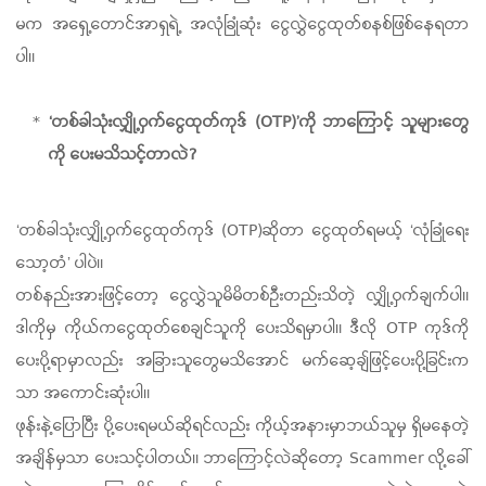
မက အရှေ့တောင်အာရှရဲ့ အလုံခြုံဆုံး ငွေလွှဲငွေထုတ်စနစ်ဖြစ်နေရတာ
ပါ။
‘တစ်ခါသုံးလျှို့ဝှက်ငွေထုတ်ကုဒ် (OTP)’ကို ဘာကြောင့် သူများတွေ
ကို ပေးမသိသင့်တာလဲ?
‘တစ်ခါသုံးလျှို့ဝှက်ငွေထုတ်ကုဒ် (OTP)ဆိုတာ ငွေထုတ်ရမယ့် ‘လုံခြုံရေး
သော့တံ’ ပါပဲ။
တစ်နည်းအားဖြင့်တော့ ငွေလွှဲသူမိမိတစ်ဦးတည်းသိတဲ့ လျှို့ဝှက်ချက်ပါ။
ဒါကိုမှ ကိုယ်ကငွေထုတ်စေချင်သူကို ပေးသိရမှာပါ။ ဒီလို OTP ကုဒ်ကို
ပေးပို့ရာမှာလည်း အခြားသူတွေမသိအောင် မက်ဆေ့ချ်ဖြင့်ပေးပို့ခြင်းက
သာ အကောင်းဆုံးပါ။
ဖုန်းနဲ့ပြောပြီး ပို့ပေးရမယ်ဆိုရင်လည်း ကိုယ့်အနားမှာဘယ်သူမှ ရှိမနေတဲ့
အချိန်မှသာ ပေးသင့်ပါတယ်။ ဘာကြောင့်လဲဆိုတော့ Scammer လို့ခေါ်