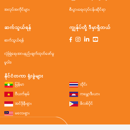
အလုပ်အကိုင်များ
စီးပွားရေးလုပ်ငန်းဆိုင်ရာ
ဆက်သွယ်ရန်
ကျွန်ုပ်တို့ ဒီမှာရှိတယ်
ဆက်သွယ်ရန်
လုံခြုံရေးအားနည်းချက်ထုတ်ဖော်မှု
မူဝါဒ
နိုင်ငံတကာ ရုံးခွဲများ
မြန်မာ
ထိုင်း
ဗီယက်နမ်
ကမ္ဘောဒီးယား
အင်ဒိုနီးရှား
ဖိလစ်ပိုင်
မလေးရှား