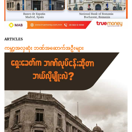
ARTICLES
ကမ္ဘာ့အလှဆုံး ဘဏ်အဆောက်အဦးများ