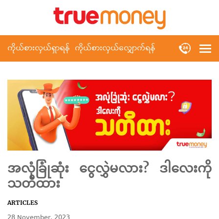
ကိုယ်စားလှယ်ရှာရန်
ကိုယ်စားလှယ်လျှောက်ရန်
အလုံခြုံဆုံး ငွေလွှဲမလား? ဒါလေးကို
သတိထား
ARTICLES
28 November, 2023