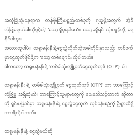
အလုံခြုံဆုံးနေရာက တန်ဖိုးကြီးပစ္စည်းတစ်ခုကို ရယူဖို့အတွက် အဲ့ဒီ
လုံခြုံရေးတံခါးကိုဖွင့်တဲ့ ‘သော့’ရှိမှရပါမယ်။ သော့မရှိရင် လုံးဝဖွင့်လို့ မရ
နိုင်ပါဘူး။
အလားတူပါပဲ။ ထရူးမန်းနီးနဲ့ငွေလွှဲလိုက်တဲ့အခါတိုင်းမှာလည်း တစ်ဖက်
မှာငွေထုတ်နိုင်ဖို့က ‘သော့’တစ်ချောင်း လိုပါတယ်။
ဒါကတော့ ထရူးမန်းနီးရဲ့ ‘တစ်ခါသုံးလျှို့ဝှက်ငွေထုတ်ကုဒ် (OTP’) ပါ။
ထရူးမန်းနီး ရဲ့ ‘တစ်ခါသုံးလျှို့ဝှက် ငွေထုတ်ကုဒ် (OTP)’ ဟာ ဘာကြောင့်
လုံခြုံမှု အရှိဆုံးလဲ၊ ဘာကြောင့်သူများတွေကို ပေးမသိသင့်တာလဲ ဆိုတာ
ကို ရှင်းမပြခင်မှာ ထရူးမန်းနီးရဲ့ ငွေလွှဲငွေထုတ် လုပ်ငန်းစဉ်ကို ဦးစွာသိရှိ
ထားဖို့လိုပါတယ်။
ထရူးမန်းနီးနဲ့ ငွေလွှဲမယ်ဆို