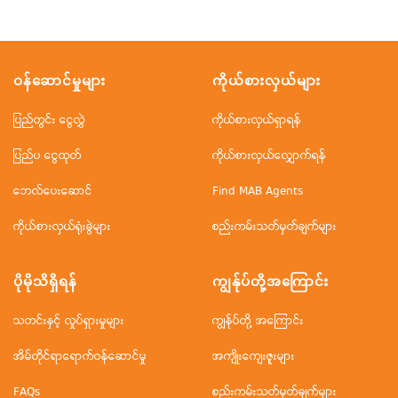
ဝန်ဆောင်မှုများ
ကိုယ်စားလှယ်များ
ပြည်တွင်း ငွေလွှဲ
ကိုယ်စားလှယ်ရှာရန်
ပြည်ပ ငွေထုတ်
ကိုယ်စားလှယ်လျှောက်ရန်
ဘေလ်ပေးဆောင်
Find MAB Agents
ကိုယ်စားလှယ်ရုံးခွဲများ
စည်းကမ်းသတ်မှတ်ချက်များ
ပိုမိုသိရှိရန်
ကျွန်ုပ်တို့အ‌ကြောင်း
သတင်းနှင့် လှုပ်ရှားမှုများ
ကျွန်ုပ်တို့ အကြောင်း
အိမ်တိုင်ရာရောက်ဝန်ဆောင်မှု
အကျိုးကျေးဇူးများ
FAQs
စည်းကမ်းသတ်မှတ်ချက်များ