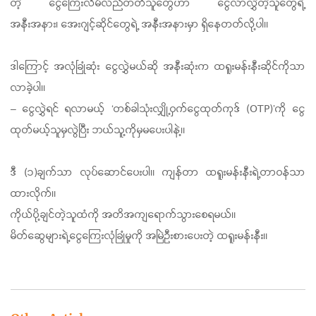
တဲ့ ငွေကြေးလိမ်လည်တတ်သူတွေဟာ ငွေလာလွှဲတဲ့သူတွေရဲ့
အနီးအနား၊ အေးဂျင့်ဆိုင်တွေရဲ့ အနီးအနားမှာ ရှိနေတတ်လို့ပါ။
ဒါကြောင့် အလုံခြုံဆုံး ငွေလွှဲမယ်ဆို အနီးဆုံးက ထရူးမန်းနီးဆိုင်ကိုသာ
လာခဲ့ပါ။
– ငွေလွှဲရင် ရလာမယ့် ‘တစ်ခါသုံးလျှို့ဝှက်ငွေထုတ်ကုဒ် (OTP)’ကို ငွေ
ထုတ်မယ့်သူမှလွဲပြီး ဘယ်သူ့ကိုမှမပေးပါနဲ့။
ဒီ (၁)ချက်သာ လုပ်ဆောင်ပေးပါ။ ကျန်တာ ထရူးမန်းနီးရဲ့တာဝန်သာ
ထားလိုက်။
ကိုယ်ပို့ချင်တဲ့သူထံကို အတိအကျရောက်သွားစေရမယ်။
မိတ်ဆွေများရဲ့ငွေကြေးလုံခြုံမှုကို အမြဲဦးစားပေးတဲ့ ထရူးမန်းနီး။