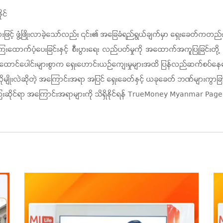
ုင်
် ဖွံ့ဖြိုးလာခဲ့သော်လည်း ၎င်း၏ အခြေခံရည်ရွယ်ချက်မှာ ရှေးခေတ်ကတည်းက အ
ေကြေးထောက်ပံ့ပေးခြင်းနှင့် စီးပွားရေး လည်ပတ်မှုကို အထောက်အကူပြုခြင်းတို
ထောင်ပေါင်းများစွာက ရှေးဟောင်းယဉ်ကျေးမှုများအထိ ပြန်လည်ဆက်စပ်နေကြေ
ိုးလဲဆိုတဲ့ အကြောင်းအရာ အပြင် ရှေးခေတ်နှင့် ယခုခေတ် ဘဏ်များကွာခြား
းဆိုင်ရာ အကြောင်းအရာများကို သိရှိနိုင်ရန် TrueMoney Myanmar Page ကို 