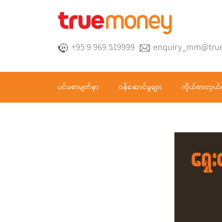
+95 9 969 519999
enquiry_mm@tru
ပင်မစာမျက်နှာ
ဝန်ဆောင်မှုများ
ကိုယ်စားလှယ်