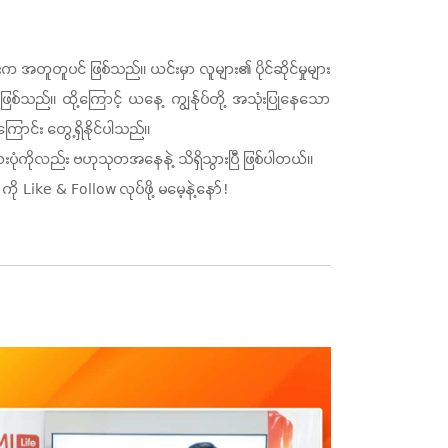
တူတူပင် ဖြစ်သည်။ ယင်းမှာ လူများ၏ ပိုင်ဆိုင်မှုများ
့ ဖြစ်သည်။ ထို့ကြောင့် ယနေ့ ကျွန်ုပ်တို့ အသုံးပြုနေသော
ာင်း တွေ့ရှိနိုင်ပါသည်။
ပုံကိုလည်း ဗဟုသုတအနေနဲ့ သိရှိသွားပြီ ဖြစ်ပါတယ်။
Like & Follow လုပ်ဖို့ မမေ့နဲ့နော်!