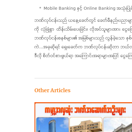
Mobile Banking နှင့် Online Banking အသုံးပြုနိ
ဘဏ်လုပ်ငန်းသည် ယနေ့ခေတ်တွင် ခေတ်မီနည်းပညာများဖြင့
ကို လုံခြုံစွာ ထိန်းသိမ်းပေးခြင်း၊ လိုအပ်သူများအား ငွ
ဘဏ်လုပ်ငန်းစနစ်များ၏ အမြစ်များသည် လွန်ခဲ့သော နှစ်
ကဲ…အခုဆိုရင် ရှေးခေတ်က ဘဏ်လုပ်ငန်းဆိုတာ ဘယ်လိုမျ
ဒီလို စိတ်ဝင်စားဖွယ်ရာ အကြောင်းအရာများအပြင် ငွေကြေ
Other Articles