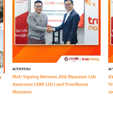
ACTIVITIES
AC
MoU Signing Between AYA Myanmar Life
AY
Assurance (AMI Life) and TrueMoney
Tr
Myanmar
သဝ