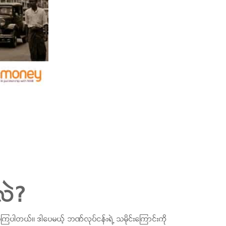
လဲ?
ိကြပါတယ်။ ဒါပေမယ့် ဘဏ်လုပ်ငန်းရဲ့ သမိုင်းကြောင်းကို