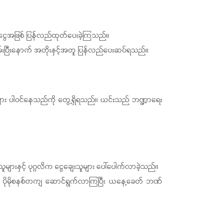
ျေးငွေအဖြစ် ပြန်လည်ထုတ်ပေးခဲ့ကြသည်။
်သိမ်းပြီးနောက် အတိုးနှင့်အတူ ပြန်လည်ပေးဆပ်ရသည်။
်းများ ပါဝင်နေသည်ကို တွေ့ရှိရသည်။ ယင်းသည် ဘဏ္ဍာရေး
ျားနှင့် ပုဂ္ဂလိက ငွေချေးသူများ ပေါ်ပေါက်လာခဲ့သည်။
ားကို ပိုမိုစနစ်တကျ ဆောင်ရွက်လာကြပြီး ယနေ့ခေတ် ဘဏ်