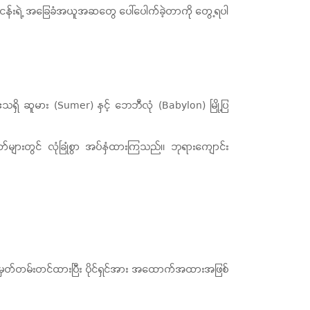
းရဲ့ အခြေခံအယူအဆတွေ ပေါ်ပေါက်ခဲ့တာကို တွေ့ရပါ
ရှိ ဆူမား (Sumer) နှင့် ဘေဘီလုံ (Babylon) မြို့ပြ
တော်များတွင် လုံခြုံစွာ အပ်နှံထားကြသည်။ ဘုရားကျောင်း
ကို မှတ်တမ်းတင်ထားပြီး ပိုင်ရှင်အား အထောက်အထားအဖြစ်