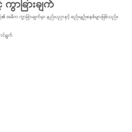
 ကွာခြားချက်
့၏ အဓိက ကွာခြားချက်မှာ နည်းပညာနှင့် စည်းမျဉ်းစနစ်များဖြစ်သည်။
ာင်ရွက်