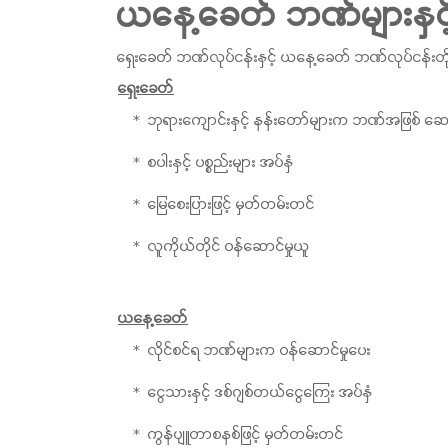
ယနေ့ခေတ် ဘဏ်များနှင့်
ရှေးခေတ် ဘဏ်လုပ်ငန်းနှင့် ယနေ့ခေတ် ဘဏ်လုပ်ငန်းတို
ရှေးခေတ်
ဘုရားကျောင်းနှင့် နန်းတော်များက ဘဏ်အဖြစ် ဆေ
စပါးနှင့် ပစ္စည်းများ အပ်နှံ
မြေစေးပြားဖြင့် မှတ်တမ်းတင်
လူကိုယ်တိုင် ဝန်ဆောင်မှုယူ
ယနေ့ခေတ်
လိုင်စင်ရ ဘဏ်များက ဝန်ဆောင်မှုပေး
ငွေသားနှင့် ဒစ်ဂျစ်တယ်ငွေကြေး အပ်နှံ
ကွန်ပျူတာစနစ်ဖြင့် မှတ်တမ်းတင်