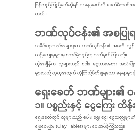
ပြန်လည်ကြည့်မယ်ဆိုရင် ယနေ့ခေတ်လို ခေတ်မီဘဏ်အ
တယ်။
ဘဏ်လုပ်ငန်း၏ အစပြု
သမိုင်းပညာရှင်အများစုက ဘဏ်လုပ်ငန်း၏ အစကို လွန်ခဲ
ယဉ်ကျေးမှုများမှ စတင်ခဲ့သည်ဟု သတ်မှတ်ကြသည်။
ထိုအချိန်က လူများသည် စပါး၊ ငွေသားအစား အသုံးပြုသည့် 
များသည် လူထုအတွက် ယုံကြည်စိတ်ချရသော နေရာများ
ရှေးခေတ် ဘဏ်များ၏ ဝန်
၁။ ပစ္စည်းနှင့် ငွေကြေး ထိန်
ရှေးခေတ်တွင် လူများသည် စပါး၊ ရွှေ၊ ငွေ၊ ငွေသတ္တုမျ
မြေစေးပြား (Clay Tablet) များ ပေးအပ်ခဲ့ကြသည်။