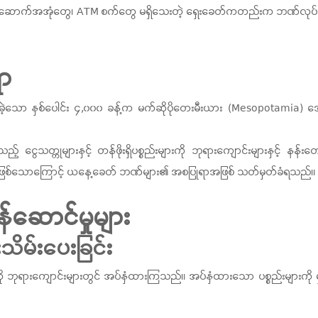
ဆောက်အအုံတွေ၊ ATM စက်တွေ မရှိသေးတဲ့ ရှေးခေတ်ကတည်းက ဘဏ်လုပ်ငန်
ရာ
့သော နှစ်ပေါင်း ၄,၀၀၀ ခန့်က မက်ဆိုပိုတေးမီးယား (Mesopotamia) ဒေသ
ငွေသတ္တုများနှင့် တန်ဖိုးရှိပစ္စည်းများကို ဘုရားကျောင်းများနှင့် နန်း
ဖြစ်သောကြောင့် ယနေ့ခေတ် ဘဏ်များ၏ အစပြုရာအဖြစ် သတ်မှတ်ခံရသည်။
ဆောင်မှုများ
းသိမ်းပေးခြင်း
ားကို ဘုရားကျောင်းများတွင် အပ်နှံထားကြသည်။ အပ်နှံထားသော ပစ္စည်းများ