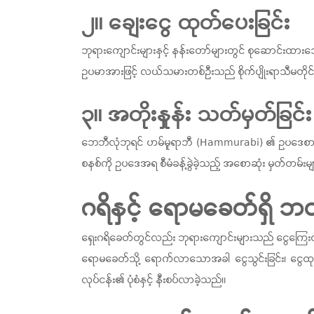
၂။ ချေးငွေ ထုတ်ပေးခြင်း
ဘုရားကျောင်းများနှင့် နန်းတော်များတွင် စုဆောင်းထားသ
ဥပမာအားဖြင့် လယ်သမားတစ်ဦးသည် စိုက်ပျိုးရာသီမတိုင်မီ
၃။ အတိုးနှုန်း သတ်မှတ်ခြင်း
ဘေဘီလုံဘုရင် ဟမ်မူရာဘီ (Hammurabi) ၏ ဥပဒေစာတမ်းမျ
စနစ်ကို ဥပဒေအရ စီမံခန့်ခွဲခဲ့သည့် အစောဆုံး မှတ်တမ်းမ
ဂရိနှင့် ရောမခေတ်ရှိ ဘ
ရှေးဂရိခေတ်တွင်လည်း ဘုရားကျောင်းများသည် ငွေကြေးထိန်
ရောမခေတ်သို့ ရောက်လာသောအခါ ငွေသွင်းခြင်း၊ ငွေထုတ်
လုပ်ငန်း၏ ပုံစံနှင့် နီးစပ်လာခဲ့သည်။