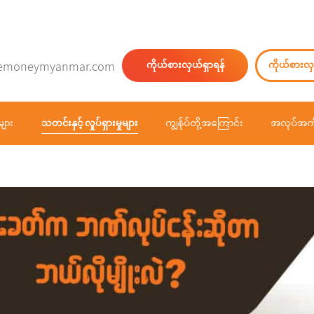
emoneymyanmar.com
ကိုယ်စားလှယ်ရှာရန်
ကိုယ်စားလှ
များ
သတင်းနှင့် လှုပ်ရှားမှုများ
ကျွန်ုပ်တို့အကြောင်း
အလုပ်အကိ