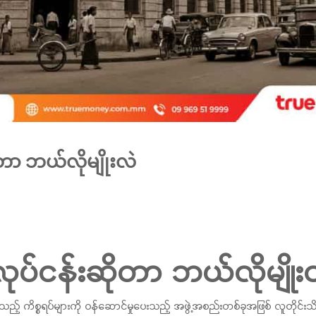
ာ ဘယ်လိုမျိုးလဲ
်ငန်းဆိုတာ ဘယ်လိုမျိုး
သည့် ကိစ္စရပ်များကို ဝန်ဆောင်မှုပေးသည့် အဖွဲ့အစည်းတစ်ခုအဖြစ် လူတိုင်းသ