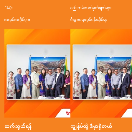
FAQs
စည်းကမ်းသတ်မှတ်ချက်များ
အလုပ်အကိုင်များ
စီးပွားရေးလုပ်ငန်းဆိုင်ရာ
ဆက်သွယ်ရန်
ကျွန်ုပ်တို့ ဒီမှာရှိတယ်