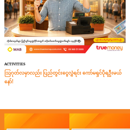
ACTIVITIES
သြဂုတ်လမှာလည်း ပြည်တွင်းငွေလွှဲရင်း ကော်မရှင်ပိုရဦးမယ်
နော်!