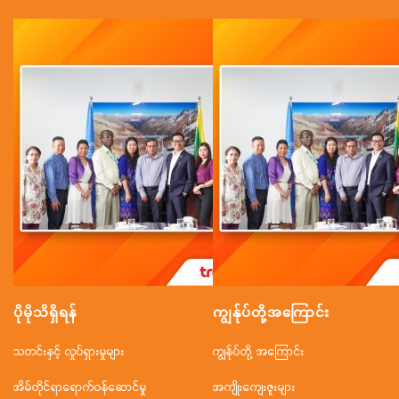
ပိုမိုသိရှိရန်
ကျွန်ုပ်တို့အ‌ကြောင်း
သတင်းနှင့် လှုပ်ရှားမှုများ
ကျွန်ုပ်တို့ အကြောင်း
အိမ်တိုင်ရာရောက်ဝန်ဆောင်မှု
အကျိုးကျေးဇူးများ