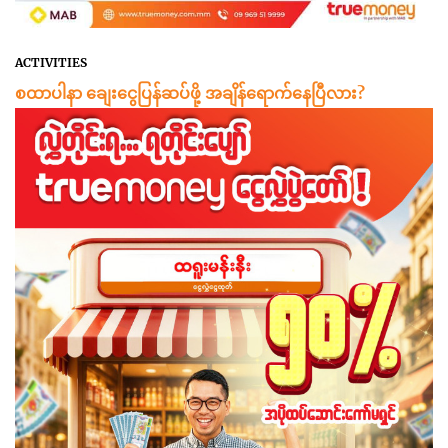
ACTIVITIES
စထာပါနာ ချေးငွေပြန်ဆပ်ဖို့ အချိန်ရောက်နေပြီလား?