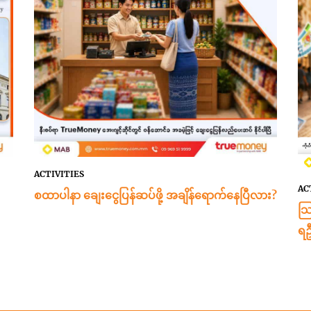
ACTIVITIES
AC
စထာပါနာ ချေးငွေပြန်ဆပ်ဖို့ အချိန်ရောက်နေပြီလား?
သြ
ရဦ