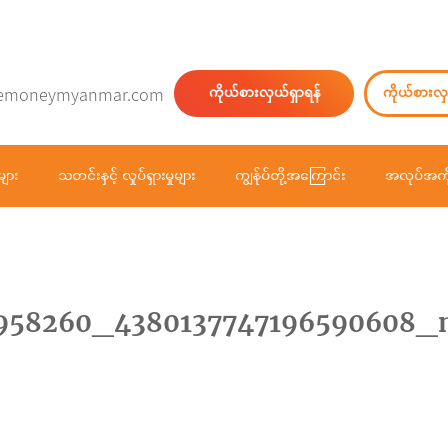
emoneymyanmar.com
ကိုယ်စားလှယ်ရှာရန်
ကိုယ်စားလှ
များ
သတင်းနှင့် လှုပ်ရှားမှုများ
ကျွန်ုပ်တို့အကြောင်း
အလုပ်အကိ
958260_4380137747196590608_