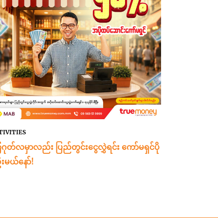
TIVITIES
ဂုတ်လမှာလည်း ပြည်တွင်းငွေလွှဲရင်း ကော်မရှင်ပို
းမယ်နော်!