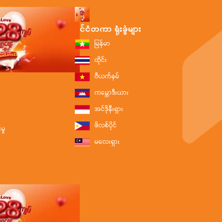
နိုင်ငံတကာ ရုံးခွဲများ
မြန်မာ
ထိုင်း
ဗီယက်နမ်
ကမ္ဘောဒီးယား
အင်ဒိုနီးရှား
ဖိလစ်ပိုင်
ှု
မလေးရှား