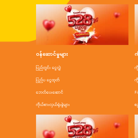
ဝန်ဆောင်မှုများ
က
ပြည်တွင်း ငွေလွှဲ
က
ပြည်ပ ငွေထုတ်
က
ဘေလ်ပေးဆောင်
F
ကိုယ်စားလှယ်ရုံးခွဲများ
စ