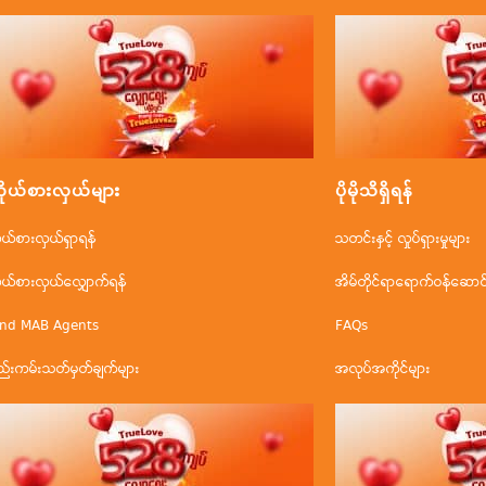
ိုယ်စားလှယ်များ
ပိုမိုသိရှိရန်
ိုယ်စားလှယ်ရှာရန်
သတင်းနှင့် လှုပ်ရှားမှုများ
ိုယ်စားလှယ်လျှောက်ရန်
အိမ်တိုင်ရာရောက်ဝန်ဆောင်မ
ind MAB Agents
FAQs
ည်းကမ်းသတ်မှတ်ချက်များ
အလုပ်အကိုင်များ