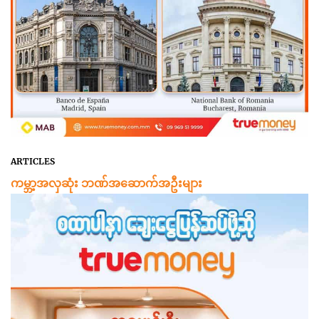
ARTICLES
ကမ္ဘာ့အလှဆုံး ဘဏ်အဆောက်အဦးများ