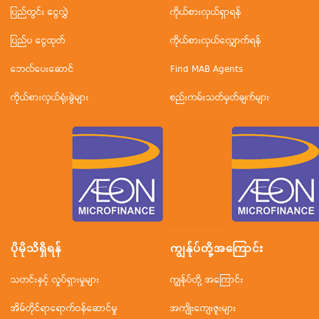
ပြည်တွင်း ငွေလွှဲ
ကိုယ်စားလှယ်ရှာရန်
ပြည်ပ ငွေထုတ်
ကိုယ်စားလှယ်လျှောက်ရန်
ဘေလ်ပေးဆောင်
Find MAB Agents
ကိုယ်စားလှယ်ရုံးခွဲများ
စည်းကမ်းသတ်မှတ်ချက်များ
ပိုမိုသိရှိရန်
ကျွန်ုပ်တို့အ‌ကြောင်း
သတင်းနှင့် လှုပ်ရှားမှုများ
ကျွန်ုပ်တို့ အကြောင်း
အိမ်တိုင်ရာရောက်ဝန်ဆောင်မှု
အကျိုးကျေးဇူးများ