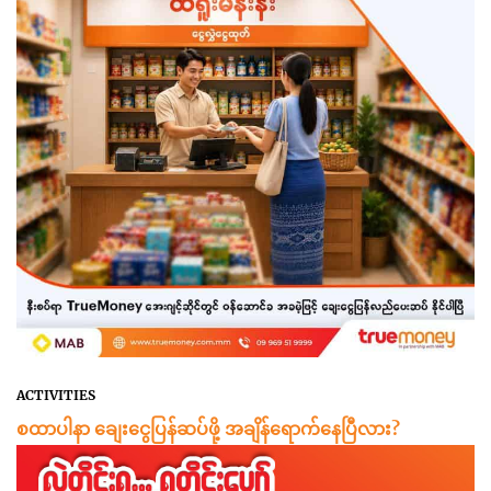
ACTIVITIES
စထာပါနာ ချေးငွေပြန်ဆပ်ဖို့ အချိန်ရောက်နေပြီလား?