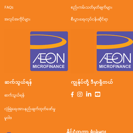
FAQs
စည်းကမ်းသတ်မှတ်ချက်များ
အလုပ်အကိုင်များ
စီးပွားရေးလုပ်ငန်းဆိုင်ရာ
ဆက်သွယ်ရန်
ကျွန်ုပ်တို့ ဒီမှာရှိတယ်
ဆက်သွယ်ရန်
လုံခြုံရေးအားနည်းချက်ထုတ်ဖော်မှု
မူဝါဒ
နိုင်ငံတကာ ရုံးခွဲများ