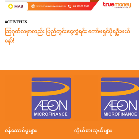
ACTIVITIES
သြဂုတ်လမှာလည်း ပြည်တွင်းငွေလွှဲရင်း ကော်မရှင်ပိုရဦးမယ်
နော်!
ဝန်ဆောင်မှုများ
ကိုယ်စားလှယ်များ