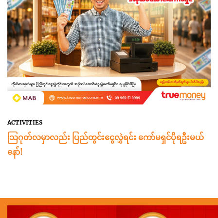
ACTIVITIES
သြဂုတ်လမှာလည်း ပြည်တွင်းငွေလွှဲရင်း ကော်မရှင်ပိုရဦးမယ်
နော်!