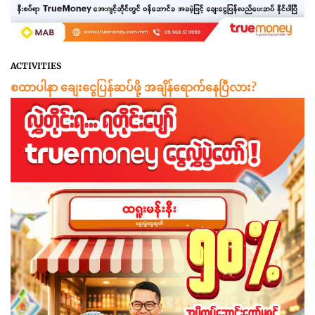
ACTIVITIES
စထာပါနာ ချေးငွေပြန်ဆပ်ဖို့ အချိန်ရောက်နေပြီလား?