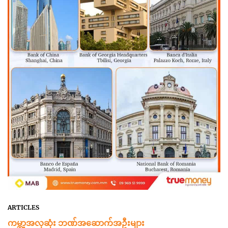
ARTICLES
ကမ္ဘာ့အလှဆုံး ဘဏ်အဆောက်အဦးများ