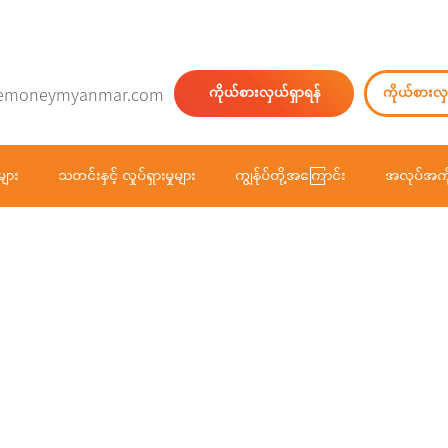
emoneymyanmar.com
ကိုယ်စားလှယ်ရှာရန်
ကိုယ်စားလှ
များ
သတင်းနှင့် လှုပ်ရှားမှုများ
ကျွန်ုပ်တို့အကြောင်း
အလုပ်အကိ