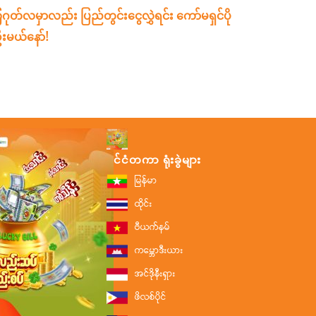
ဂုတ်လမှာလည်း ပြည်တွင်းငွေလွှဲရင်း ကော်မရှင်ပို
းမယ်နော်!
နိုင်ငံတကာ ရုံးခွဲများ
မြန်မာ
ထိုင်း
ဗီယက်နမ်
ကမ္ဘောဒီးယား
အင်ဒိုနီးရှား
ဖိလစ်ပိုင်