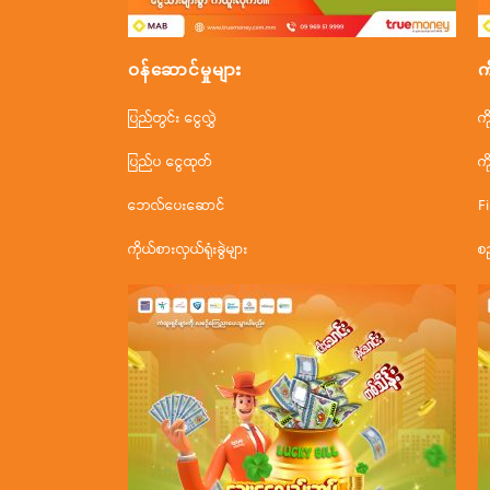
ဝန်ဆောင်မှုများ
က
ပြည်တွင်း ငွေလွှဲ
က
ပြည်ပ ငွေထုတ်
က
ဘေလ်ပေးဆောင်
F
ကိုယ်စားလှယ်ရုံးခွဲများ
စ