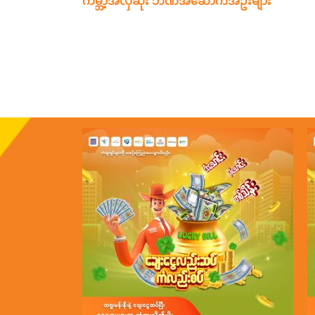
ကမ္ဘာ့အလှဆုံး ဘဏ်အဆောက်အဦးများ