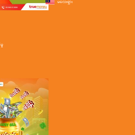
မလေးရှား
ှု