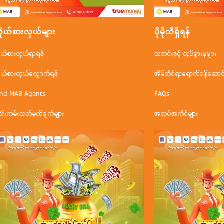
ိုယ်စားလှယ်များ
ပိုမိုသိရှိရန်
ိုယ်စားလှယ်ရှာရန်
သတင်းနှင့် လှုပ်ရှားမှုများ
ိုယ်စားလှယ်လျှောက်ရန်
အိမ်တိုင်ရာရောက်ဝန်ဆောင်မ
ind MAB Agents
FAQs
ည်းကမ်းသတ်မှတ်ချက်များ
အလုပ်အကိုင်များ