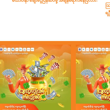
စထာပါနာ ချေးငွေပြန်ဆပ်ဖို့ အချိန်ရောက်နေပြီလား?
သြ
ရဦ