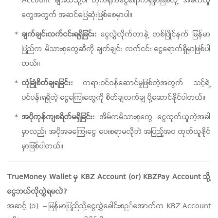
Account များထဲသို့ပါ တိုက်ရိုက်ငွေရောက်ရှိမှာဖြစ်လို့ အိမ်ကလူ
တွေအတွက် အဆင်ပြေဆုံးဖြစ်စေမှာပါ။
ချက်ချင်းလက်ငင်းရရှိခြင်း:
ငွေလွှဲလိုက်တာနဲ့ တစ်ပြိုင်နက် မြန်မာ
ပြည်က မိသားစုတွေဆီကို ချက်ချင်း လက်ငင်း ငွေရောက်ရှိမှာဖြစ်ပါ
တယ်။
လုံခြုံစိတ်ချရခြင်း:
တရားဝင်ဝန်ဆောင်မှုဖြစ်တဲ့အတွက် သင့်ရဲ့
ပင်ပန်းရရှိတဲ့ ငွေကြေးတွေကို စိတ်ချလက်ချ ပို့ဆောင်နိုင်ပါတယ်။
အပိုကုန်ကျစရိတ်မရှိခြင်း:
အိမ်ကမိသားစုတွေ ငွေထုတ်ယူတဲ့အခါ
မှာလည်း အပိုအခကြေးငွေ ပေးစရာမလိုဘဲ အပြည့်အဝ ထုတ်ယူနိုင်
မှာဖြစ်ပါတယ်။
TrueMoney Wallet မှ KBZ Account (or) KBZPay Account သို့
ငွေဘယ်လိုလွှဲရမလဲ?
အဆင့် (၁) – မြန်မာပြည်သို့ငွေလွှဲခေါင်းစဥ်အောက်က KBZ Account