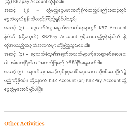
(သို့) KBZpay Account ကိုနှိပ်ပါ။
အဆင့် (၂) – လွှဲမည့်ငွေပမာဏကိုရိုက်ထည့်ပါ။ဤအဆင့်တွင်
ငွေလဲလှယ်နှုန်းကိုလည်းကြည့်ရှုနိုင်ပါသည်။
အဆင့် (၃) – ငွေလက်ခံသူအချက်အလက်နေရာတွင် KBZ Account
နံပါတ် (သို့မဟုတ်) KBZPay Account ဖွင့်ထားသည့်ဖုန်းနံပါတ် နဲ့
လိုအပ်သည့်အချက်အလက်များကိုဖြည့်သွင်းပေးပါ။
အဆင့် (၄) – ငွေလက်ခံသူ၏အချက်အလက်များကိုသေချာစစ်ဆေးပေး
ပါ။ စစ်ဆေးပြီးပါက “အတည်ပြုမည် “ကိုနှိပ်ပြီးရှေ့ဆက်ပါ။
အဆင့် (၅) – နောက်ဆုံးအဆင့်တွင်စုစုပေါင်းငွေပမာဏကိုစစ်ဆေးပြီး”လွှဲ
မည်”ကိုနှိပ်ပါ။ ထို့နောက် KBZ Account (or) KBZPay Account သို့
ငွေလွှဲမှုအောင်မြင်ပါပြီ။
Other Activities