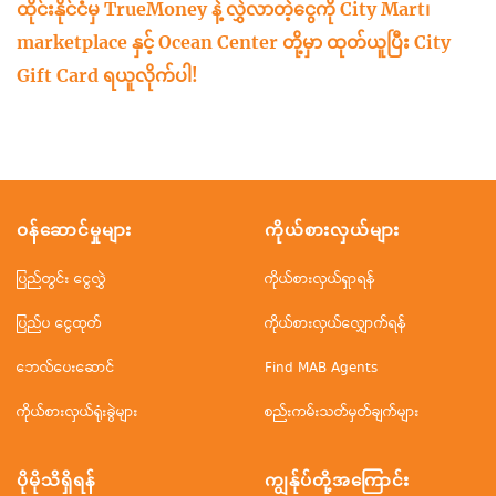
ထိုင်းနိုင်ငံမှ TrueMoney နဲ့ လွှဲလာတဲ့ငွေကို City Mart၊
marketplace နှင့် Ocean Center တို့မှာ ထုတ်ယူပြီး City
Gift Card ရယူလိုက်ပါ!
ဝန်ဆောင်မှုများ
ကိုယ်စားလှယ်များ
ပြည်တွင်း ငွေလွှဲ
ကိုယ်စားလှယ်ရှာရန်
ပြည်ပ ငွေထုတ်
ကိုယ်စားလှယ်လျှောက်ရန်
ဘေလ်ပေးဆောင်
Find MAB Agents
ကိုယ်စားလှယ်ရုံးခွဲများ
စည်းကမ်းသတ်မှတ်ချက်များ
ပိုမိုသိရှိရန်
ကျွန်ုပ်တို့အ‌ကြောင်း