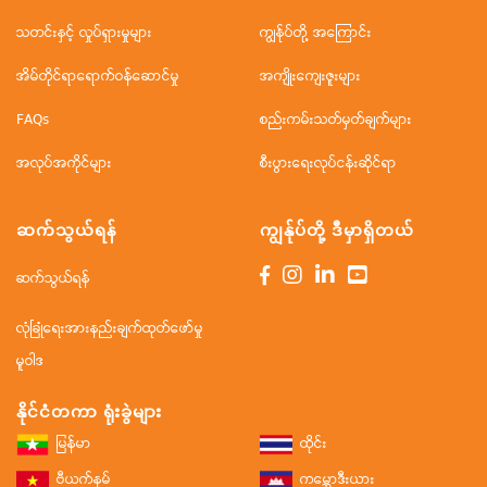
သတင်းနှင့် လှုပ်ရှားမှုများ
ကျွန်ုပ်တို့ အကြောင်း
အိမ်တိုင်ရာရောက်ဝန်ဆောင်မှု
အကျိုးကျေးဇူးများ
FAQs
စည်းကမ်းသတ်မှတ်ချက်များ
အလုပ်အကိုင်များ
စီးပွားရေးလုပ်ငန်းဆိုင်ရာ
ဆက်သွယ်ရန်
ကျွန်ုပ်တို့ ဒီမှာရှိတယ်
ဆက်သွယ်ရန်
လုံခြုံရေးအားနည်းချက်ထုတ်ဖော်မှု
မူဝါဒ
နိုင်ငံတကာ ရုံးခွဲများ
မြန်မာ
ထိုင်း
ဗီယက်နမ်
ကမ္ဘောဒီးယား