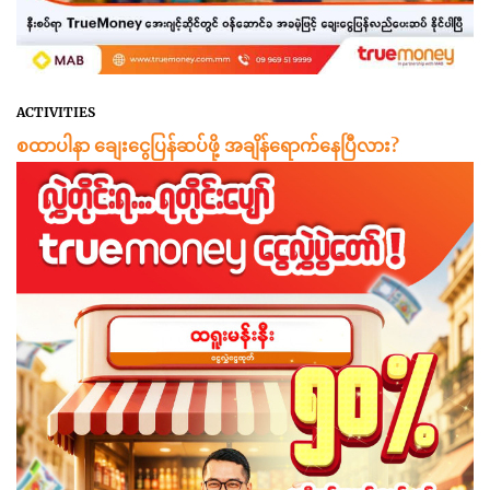
ACTIVITIES
စထာပါနာ ချေးငွေပြန်ဆပ်ဖို့ အချိန်ရောက်နေပြီလား?