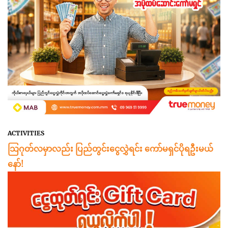
ACTIVITIES
သြဂုတ်လမှာလည်း ပြည်တွင်းငွေလွှဲရင်း ကော်မရှင်ပိုရဦးမယ်
နော်!