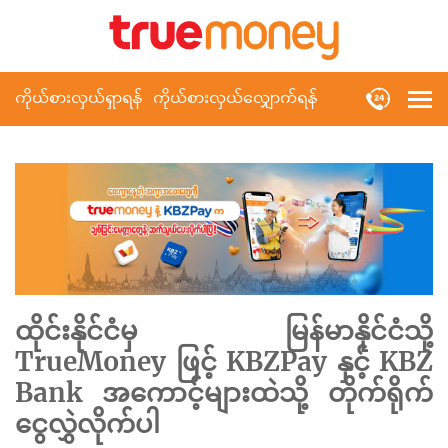
ကိုယ်စားလှယ်ရှာရန်
ကိုယ်စားလှယ်လျှောက်ရန်
ထိုင်းနိုင်ငံမှ မြန်မာနိုင်ငံသို့
TrueMoney ဖြင့် KBZPay နှင့် KBZ
Bank အကောင့်များထဲသို့ တိုက်ရိုက်
ငွေလွှဲလိုက်ပါ