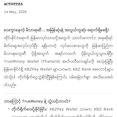
ACTIVITIES
14 May, 2026
ဝေးကွာနေတဲ့ မိသားစုဆီ… အမြန်ဆုံးနဲ့ အလွယ်ကူဆုံး ရောက်ရှိစေဖို့!
ထိုင်းနိုင်ငံရောက် မြန်မာလုပ်သားတို့အတွက် သတင်းကောင်း! အခုဆိုရင်
မိတ်ဆွေအလုပ်လုပ်ပြီး ရရှိလာတဲ့ လုပ်ခလစာတွေကို မြန်မာပြည်က
မိသားစုတွေဆီ ပို့ဖို့အတွက် အရင်ကထက် ပိုမိုလွယ်ကူသွားပါပြီ။
TrueMoney Wallet (Thailand) အက်ပလီကေးရှင်းကို အသုံးပြုပြီး
မြန်မာနိုင်ငံရှိ KBZPay Wallet များသာမက KBZ Bank အကောင့်များ
ထဲသို့ပါ တိုက်ရိုက်ငွေလွှဲနိုင်ပြီဖြစ်ကြောင်း ဝမ်းမြောက်စွာ အသိပေးအပ်
ပါသည်။
ဘာကြောင့် TrueMoney နဲ့ လွှဲသင့်တာလဲ?
တိုက်ရိုက်ပေးပို့နိုင်ခြင်း:
KBZPay Wallet သာမက KBZ Bank