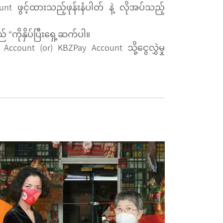
ွင့်ထားသည့်ဖုန်းနံပါတ် နဲ့ လိုအပ်သည့်
ုနှိပ်ပြီးရှေ့ဆက်ပါ။
ccount (or) KBZPay Account သို့ငွေလွှဲမှု