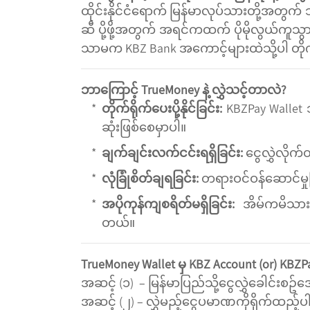
ထိုင်းနိုင်ငံရောက် မြန်မာလုပ်သားတို့အတွ
ဆီ ပို့ဖို့အတွက် အရင်ကထက် ပိုမိုလွယ်ကူသွား
သာမက KBZ Bank အကောင့်များထဲသို့ပါ တိုက်
ဘာကြောင့် TrueMoney နဲ့ လွှဲသင့်တာလဲ?
တိုက်ရိုက်ပေးပို့နိုင်ခြင်း:
KBZPay Wallet 
ဆုံးဖြစ်စေမှာပါ။
ချက်ချင်းလက်ငင်းရရှိခြင်း:
ငွေလွှဲလိုက
လုံခြုံစိတ်ချရခြင်း:
တရားဝင်ဝန်ဆောင်မှုဖြ
အပိုကုန်ကျစရိတ်မရှိခြင်း:
အိမ်ကမိသားစ
တယ်။
TrueMoney Wallet မှ KBZ Account (or) KBZP
အဆင့် (၁) – မြန်မာပြည်သို့ငွေလွှဲခေါင်းစဥ်
အဆင့် (၂) – လွှဲမည့်ငွေပမာဏကိုရိုက်ထည့်