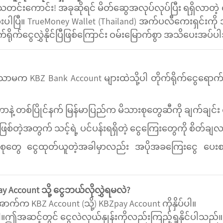
က် သတင်းကောင်း! အခုဆိုရင် မိတ်ဆွေအလုပ်လုပ်ပြီး ရရှိလာတ
ပါပြီ။ TrueMoney Wallet (Thailand) အက်ပလီကေးရှင်းကို အသုံး
ရိုက်ငွေလွှဲနိုင်ပြီဖြစ်ကြောင်း ဝမ်းမြောက်စွာ အသိပေးအပ်
သာမက KBZ Bank Account များထဲသို့ပါ တိုက်ရိုက်ငွေရောက
်တာနဲ့ တစ်ပြိုင်နက် မြန်မာပြည်က မိသားစုတွေဆီကို ချက်ချင
စ်တဲ့အတွက် သင့်ရဲ့ ပင်ပန်းရရှိတဲ့ ငွေကြေးတွေကို စိတ်ချလ
ုတွေ ငွေထုတ်ယူတဲ့အခါမှာလည်း အပိုအခကြေးငွေ ပေးစရာ
ay Account သို့ ငွေဘယ်လိုလွှဲရမလဲ?
အောက်က KBZ Account (သို့) KBZpay Account ကိုနှိပ်ပါ။
ပါ။ဤအဆင့်တွင် ငွေလဲလှယ်နှုန်းကိုလည်းကြည့်ရှုနိုင်ပါသည်။