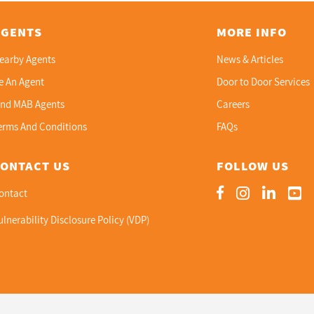
AGENTS
MORE INFO
earby Agents
News & Articles
e An Agent
Door to Door Services
ind MAB Agents
Careers
erms And Conditions
FAQs
CONTACT US
FOLLOW US
ontact
ulnerability Disclosure Policy (VDP)