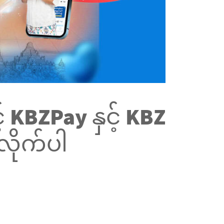
င့် KBZPay နှင့် KBZ
လိုက်ပါ