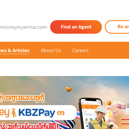
Be a
Find an Agent
emoneymyanmar.com
ws & Articles
About Us
Careers