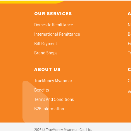
OUR SERVICES
Domestic Remittance
N
International Remittance
B
Bill Payment
F
Brand Shops
T
ABOUT US
TrueMoney Myanmar
C
Benefits
V
Terms And Conditions
B2B Information
2026 © TrueMoney Myanmar Co., Ltd.