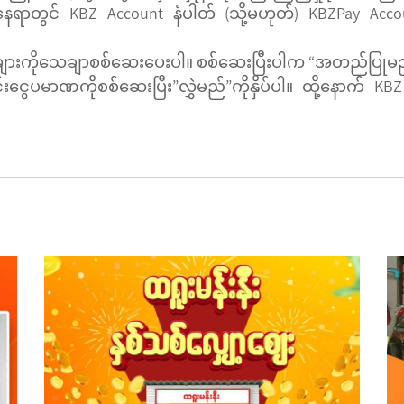
ွင် KBZ Account နံပါတ် (သို့မဟုတ်) KBZPay Account ဖ
ကိုသေချာစစ်ဆေးပေးပါ။ စစ်ဆေးပြီးပါက “အတည်ပြုမည် “ကိ
ငွေပမာဏကိုစစ်ဆေးပြီး”လွှဲမည်”ကိုနှိပ်ပါ။ ထို့နောက် KBZ A