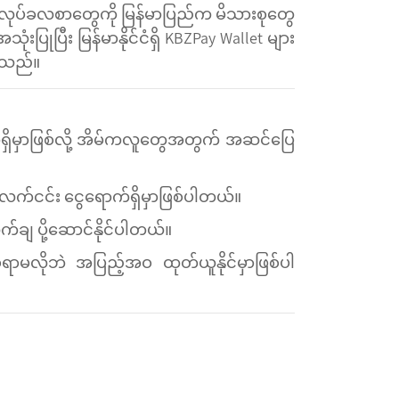
ဲ့ လုပ်ခလစာတွေကို မြန်မာပြည်က မိသားစုတွေ
ပြုပြီး မြန်မာနိုင်ငံရှိ KBZPay Wallet များ
ပါသည်။
်ရှိမှာဖြစ်လို့ အိမ်ကလူတွေအတွက် အဆင်ပြေ
်း လက်ငင်း ငွေရောက်ရှိမှာဖြစ်ပါတယ်။
က်ချ ပို့ဆောင်နိုင်ပါတယ်။
မလိုဘဲ အပြည့်အဝ ထုတ်ယူနိုင်မှာဖြစ်ပါ