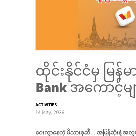
ထိုင်းနိုင်ငံမှ မြန
Bank အကောင့်များထ
ACTIVITIES
14 May, 2026
ဝေးကွာနေတဲ့ မိသားစုဆီ… အမြန်ဆုံးနဲ့ အလွယ်