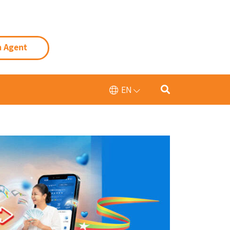
n Agent
EN