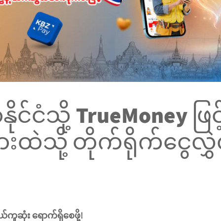
်မာနိုင်ငံသို့ TrueMoney ဖြ
ဲသို့ တိုက်ရိုက်ငွေလွှဲ
ကူဆုံး ရောက်ရှိစေဖို့!