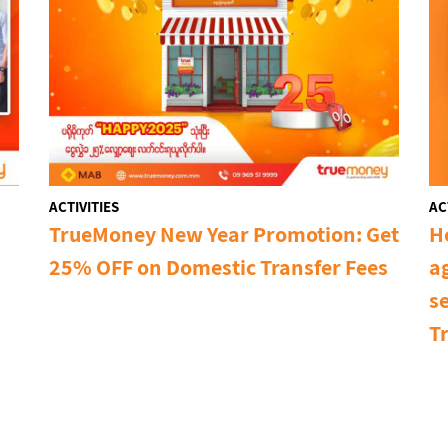
ACTIVITIES
AC
TrueMoney New Year Promotion: Get
H
25% OFF on Domestic Transfer Fees
a
s
T