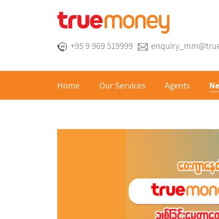
+95 9 969 519999
enquiry_mm@tru
Home
Our Services
Agents
Ne