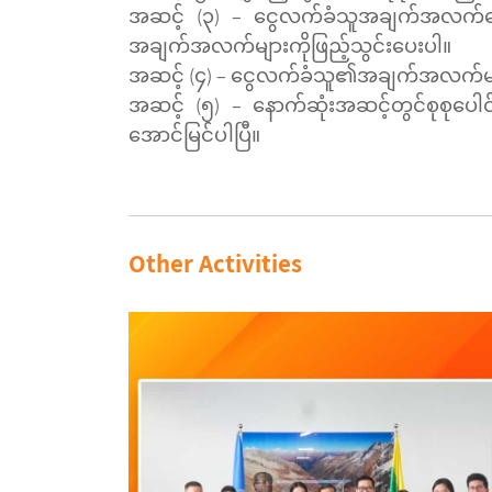
အဆင့် (၃) – ငွေလက်ခံသူအချက်အလက်နေရာတ
အချက်အလက်များကိုဖြည့်သွင်းပေးပါ။
အဆင့် (၄) – ငွေလက်ခံသူ၏အချက်အလက်များ
အဆင့် (၅) – နောက်ဆုံးအဆင့်တွင်စုစုပေါင်း
အောင်မြင်ပါပြီ။
Other Activities