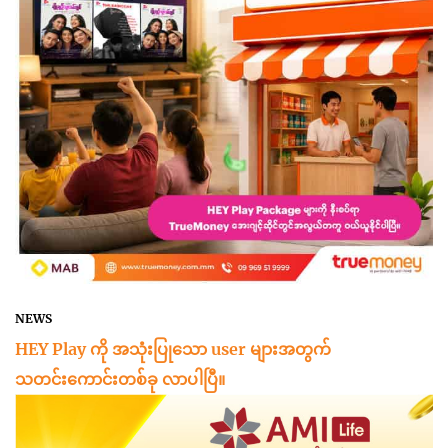
NEWS
HEY Play ကို အသုံးပြုသော user များအတွက်
သတင်းကောင်းတစ်ခု လာပါပြီ။