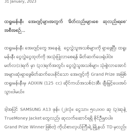
31 January, 2023
ထရူးမန်းနီး အေးဂျင့်များအတွက် ‘မိတ်လည်းများစေ ဆုလည်းရစေ’
အစီအစဉ်…
ထရူးမန်းနီး အေးဂျင့်တွေ အနေနဲ့ ငွေလွှဲသူအသစ်များကို ရှာဖွေပြီး ထရူး
မန်းနီး ငွေလွှဲငွေထုတ်ကို အသုံးပြုလာစေရန် မိတ်ဆက်ပေးရုံပါပဲ။
မတ်လ(၁)ရက် မှာ (၃၁)ရက်အတွင်း ငွေလွှဲသူအသစ်များ သုံးစွဲလာအောင်
အများဆုံးရှာဖွေမိတ်ဆက်ပေးနိုင်သော အေးဂျင့်ကို Grand Prize အဖြစ်
ထရူးမန်းနီးမှ
ADIXIN (125 cc)
ဆိုင်ကယ်အသစ်(၁)စီး ချီးမြှင့်ပေးအပ်
သွားပါမယ်။
ဒါ့အပြင် SAMSUNG A13 ဖုန်း (၂)လုံး၊ ငွေသား ၅၀,၀၀၀ ဆု (၃)ဆုနဲ့
TrueMoney Jacket တွေလည်း ဆုလက်ဆောင်ရရှိ နိုင်ဉီးမှာပါ။
Grand Prize Winner ဖြစ်တဲ့ ကိုယ်စားလှယ်ကြီးရဲ့ မြို့နယ် TD မှလည်း