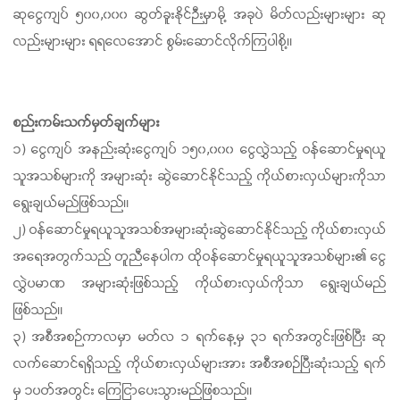
ဆုငွေကျပ် ၅၀၀,၀၀၀ ဆွတ်ခူးနိုင်ဉီးမှာမို့ အခုပဲ မိတ်လည်းများများ ဆု
လည်းများများ ရရလေအောင် စွမ်းဆောင်လိုက်ကြပါစို့။
စည်းကမ်းသက်မှတ်ချက်များ
၁) ငွေကျပ် အနည်းဆုံးငွေကျပ် ၁၅၀,၀၀၀ ငွေလွှဲသည့် ဝန်ဆောင်မှုရယူ
သူအသစ်များကို အများဆုံး ဆွဲဆောင်နိုင်သည့် ကိုယ်စားလှယ်များကိုသာ
ရွေးချယ်မည်ဖြစ်သည်။
၂) ဝန်ဆောင်မှုရယူသူအသစ်အများဆုံး
ဆွဲဆောင်နိုင်သည့် ကိုယ်စားလှယ်
အရေအတွက်သည် တူညီနေပါက ထိုဝန်ဆောင်မှုရယူသူအသစ်များ၏ ငွေ
လွှဲပမာဏ အများဆုံးဖြစ်သည့် ကိုယ်စားလှယ်ကိုသာ ရွေးချယ်မည်
ဖြစ်သည်။
၃) အစီအစဉ်ကာလမှာ မတ်လ ၁ ရက်နေ့မှ ၃၁ ရက်အတွင်းဖြစ်ပြီး ဆု
လက်ဆောင်ရရှိသည့် ကိုယ်စားလှယ်များအား အစီအစဉ်ပြီးဆုံးသည့် ရက်
မှ ၁ပတ်အတွင်း ကြေငြာပေးသွားမည်ဖြစသည်။