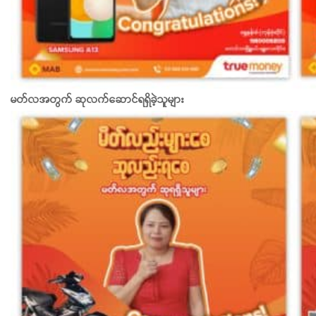
မတ်လအတွက် ဆုလက်ဆောင်ရရှိခဲ့သူများ