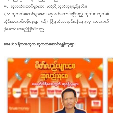
A6: ဆုလက်ဆောင်များအား မည်သို့ ထုတ်ယူရမည်နည်း။
Q6: ဆုလက်ဆောင်များအား ဆုလက်ဆောင်ရရှိသည့် ကိုယ်စားလှယ်၏
တိုင်းအရောင်းမန်နေဂျာ (သို့) မြို့နယ်အရောင်းမန်နေဂျာမှ လာရောက်
ပို့ဆောင်ပေးမည်ဖြစ်ပါ
သည်။
ဖေဖော်ဝါရီလအတွက် ဆုလက်ဆောင်ရရှိခဲ့သူများ