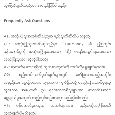
ဆုံးဖြတ်ချက်သည်သာ အတည်ဖြစ်ပါသည်။
Frequently Ask Questions
A1: အသုံးပြုသူအသစ်ဆိုသည်မှာ မည်သူကိုဆိုလိုပါသနည်း။
Q1: အသုံးပြုသူအသစ်ဆိုသည်မှာ TrueMoney ၏ ပြည်တွင်း
ဝန်ဆောင်မှုကို အသုံးမပြုရသေးသော (သို့) စာရင်းမသွင်းရသေးသော
အသုံးပြုသူအား ဆိုလိုပါသည်။
A2: ဆုလက်ဆောင်ရရှိတဲ့ ကိုယ်စားလှယ်ကို ဘယ်လိုရွေးချယ်မှာလဲ။
Q2: စည်းကမ်းသတ်မှတ်ချက်များတွင် ဖော်ပြထားသည့်အတိုင်း
အနည်းဆုံး ငွေလွှဲပမာဏ ၁၅၀,၀၀၀ ကျပ်ရှိသည့် ငွေလွှဲဝန်ဆောင်မှုရယူ
သူအသစ် အယောက် ၃၀ နှင့်အထက်ရှိသူများအား ဆုလက်ဆောင်
ရွေးချယ်မှုအတွက် ထည့်သွင်းစဉ်းစားသွားမည်ဖြစ်ပါ
သည်။
A3: ဝန်ဆောင်မှုရယူသူ အသစ်များအား မည်သည့်အချိန်အထိ
တွက်ချက်ပါမည်နည်း။