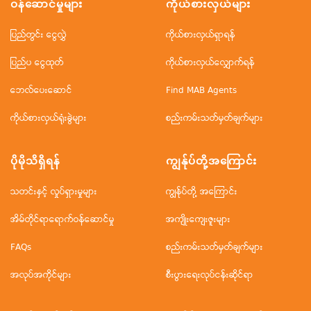
ဝန်ဆောင်မှုများ
ကိုယ်စားလှယ်များ
ပြည်တွင်း ငွေလွှဲ
ကိုယ်စားလှယ်ရှာရန်
ပြည်ပ ငွေထုတ်
ကိုယ်စားလှယ်လျှောက်ရန်
ဘေလ်ပေးဆောင်
Find MAB Agents
ကိုယ်စားလှယ်ရုံးခွဲများ
စည်းကမ်းသတ်မှတ်ချက်များ
ပိုမိုသိရှိရန်
ကျွန်ုပ်တို့အ‌ကြောင်း
သတင်းနှင့် လှုပ်ရှားမှုများ
ကျွန်ုပ်တို့ အကြောင်း
အိမ်တိုင်ရာရောက်ဝန်ဆောင်မှု
အကျိုးကျေးဇူးများ
FAQs
စည်းကမ်းသတ်မှတ်ချက်များ
အလုပ်အကိုင်များ
စီးပွားရေးလုပ်ငန်းဆိုင်ရာ