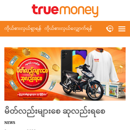
ကိုယ်စားလှယ်ရှာရန်
ကိုယ်စားလှယ်လျှောက်ရန်
မိတ်လည်းများစေ ဆုလည်းရစေ
NEWS