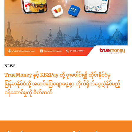
NEWS
TrueMoney နှင့် KBZPay တို့ ပူးပေါင်း၍ ထိုင်းနိုင်ငံမှ
မြန်မာနိုင်ငံသို့ အဆင်ပြေချောမွေ့စွာ တိုက်ရိုက်ငွေလွှဲနိုင်မည့်
ဝန်ဆောင်မှုကို မိတ်ဆက်