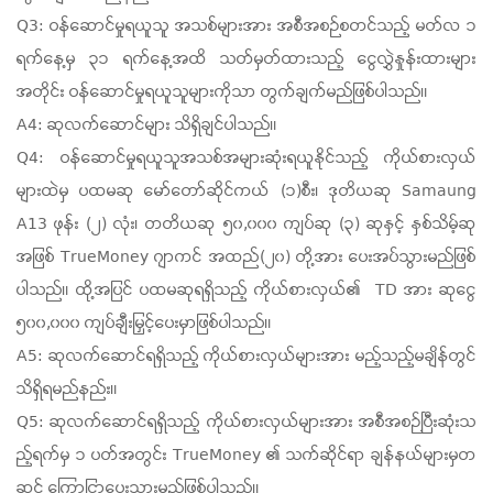
Q3: ဝန်ဆောင်မှုရယူသူ အသစ်များအား အစီအစဉ်စတင်သည့် မတ်လ ၁
ရက်နေ့မှ ၃၁ ရက်နေ့အထိ သတ်မှတ်ထားသည့် ငွေလွှဲနှုန်းထားများ
အတိုင်း ဝန်ဆောင်မှုရယူသူများကိုသာ တွက်ချက်မည်ဖြစ်ပါသည်။
A4: ဆုလက်ဆောင်များ သိရှိချင်ပါသည်။
Q4: ဝန်ဆောင်မှုရယူသူအသစ်အများဆုံး
ရယူနိုင်သည့် ကိုယ်စားလှယ်
များထဲမှ ပထမဆု မော်တော်ဆိုင်ကယ် (၁)စီး၊ ဒုတိယဆု Samaung
A13 ဖုန်း (၂) လုံး၊ တတိယဆု ၅၀,၀၀၀ ကျပ်ဆု (၃) ဆုနှင့် နှစ်သိမ့်ဆု
အဖြစ် TrueMoney ဂျာကင် အထည်(၂၀) တို့အား ပေးအပ်သွားမည်ဖြစ်
ပါသည်။ ထို့အပြင် ပထမဆုရရှိသည့် ကိုယ်စားလှယ်၏ TD အား ဆုငွေ
၅၀၀,၀၀၀ ကျပ်ချီးမြှင့်ပေးမှာဖြစ်ပါသည်။
A5: ဆုလက်ဆောင်ရရှိသည့် ကိုယ်စားလှယ်များအား မည့်သည့်မချိန်တွင်
သိရှိရမည်နည်း။
Q5: ဆုလက်ဆောင်ရရှိသည့် ကိုယ်စားလှယ်များအား အစီအစဉ်ပြီးဆုံးသ
ည့်ရက်မှ ၁ ပတ်အတွင်း TrueMoney ၏ သက်ဆိုင်ရာ ချန်နယ်များမှတ
ဆင့် ကြောငြာပေးသွားမည်ဖြစ်ပါသည်။