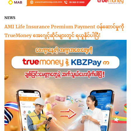
NEWS
AMI Life Insurance Premium Payment ဝန်ဆောင်မှုကို
TrueMoney အေးဂျင့်ဆိုင်များတွင် ရယူနိုင်ပါပြီ!