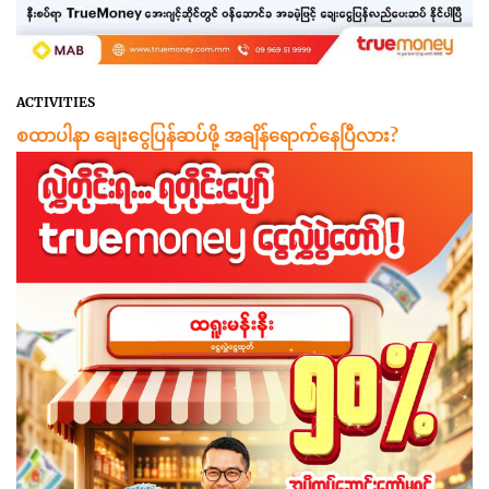
ACTIVITIES
စထာပါနာ ချေးငွေပြန်ဆပ်ဖို့ အချိန်ရောက်နေပြီလား?