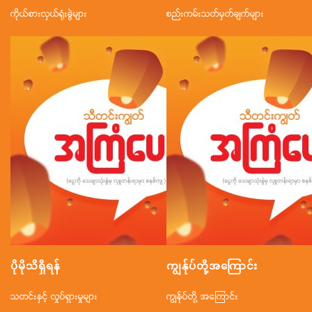
ကိုယ်စားလှယ်ရုံးခွဲများ
စည်းကမ်းသတ်မှတ်ချက်များ
ပိုမိုသိရှိရန်
ကျွန်ုပ်တို့အ‌ကြောင်း
သတင်းနှင့် လှုပ်ရှားမှုများ
ကျွန်ုပ်တို့ အကြောင်း