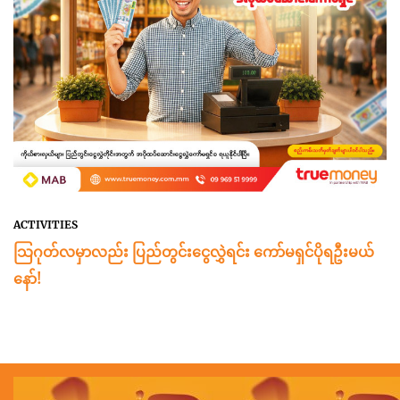
ACTIVITIES
သြဂုတ်လမှာလည်း ပြည်တွင်းငွေလွှဲရင်း ကော်မရှင်ပိုရဦးမယ်
နော်!