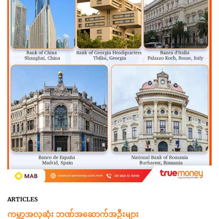
ARTICLES
ကမ္ဘာ့အလှဆုံး ဘဏ်အဆောက်အဦးများ