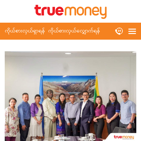
ကိုယ်စားလှယ်ရှာရန်
ကိုယ်စားလှယ်လျှောက်ရန်