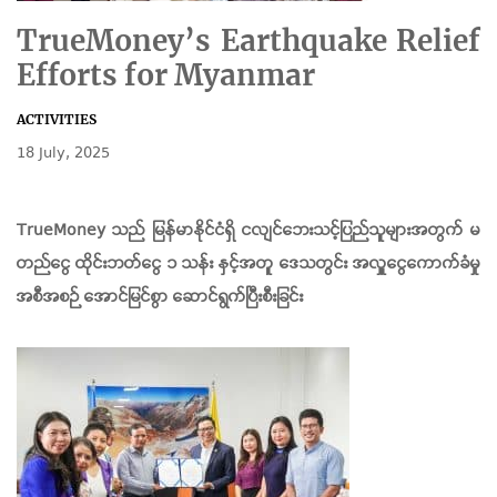
TrueMoney’s Earthquake Relief
Efforts for Myanmar
ACTIVITIES
18 July, 2025
TrueMoney သည် မြန်မာနိုင်ငံရှိ ငလျင်ဘေးသင့်ပြည်သူများအတွက် မ
တည်ငွေ ထိုင်းဘတ်ငွေ ၁ သန်း နှင့်အတူ ဒေသတွင်း အလှူငွေကောက်ခံမှု
အစီအစဉ် အောင်မြင်စွာ ဆောင်ရွက်ပြီးစီးခြင်း