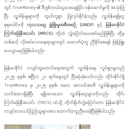
တွင် TrueMoney ၏ ဒီဂျစ်တယ်ငွေပေးချေခြင်း ဝန်ဆောင်မှုကို အသုံးပြု
ပြီး လှူဒါန်းမှုများကို လွယ်ကူစွာ ပြုလုပ်နိုင်ခဲ့သည်။ လှူဒါန်းရရှိငွေ
စုစုပေါင်းကို
ကုလသမဂ္ဂ ဖွံ့ဖြိုးမှုအစီအစဉ် (UNDP
) နှင့်
မြန်မာနိုင်ငံ
ကြက်ခြေနီအသင်း (MRCS)
တို့ထံ လွှဲပြောင်းပေးအပ်မည်ဖြစ်ပြီး ထိုမှ
တစ်ဆင့် လိုအပ်သောနေရာများတွင် ထောက်ပံ့ကူ ညီနိုင်စေရန် ဖြန့်ဖြူး
ပေးသွားမည်ဖြစ်ပါသည်။
မြန်မာနိုင်ငံ ငလျင်ထူထောင်ရေးအတွက် လှူဒါန်းရေး လှုပ်ရှားမှုသည်
၂၀၂၅ ခုနှစ်၊ ဧပြီလ ၂၁ ရက်နေ့တွင် ပြီးဆုံးခဲ့သော်လည်း ထိုင်းနိုင်ငံရှိ
TrueMoney မှ ၂၀၂၅ ခုနှစ်၊ မေလ အလယ်အထိ လှူဒါန်းမှုများကို
လက်ခံထားရှိခဲ့ပြီး ရရှိထားသော လှူဒါန်းငွေများကိုလည်း ထိုင်း
ကြက်ခြေနီအသင်း (TRCS) ထံသို့ တိုက်ရိုက်လွှဲပြောင်းကာ မြန်မာနိုင်ငံ
ငလျင်ဘေးသင့်ပြည်သူများအား ထောက်ပံ့ကူညီပေးခဲ့ပြီးဖြစ်ပါသည်။