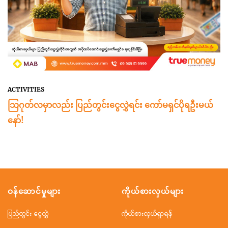
ACTIVITIES
သြဂုတ်လမှာလည်း ပြည်တွင်းငွေလွှဲရင်း ကော်မရှင်ပိုရဦးမယ်
နော်!
ဝန်ဆောင်မှုများ
ကိုယ်စားလှယ်များ
ပြည်တွင်း ငွေလွှဲ
ကိုယ်စားလှယ်ရှာရန်