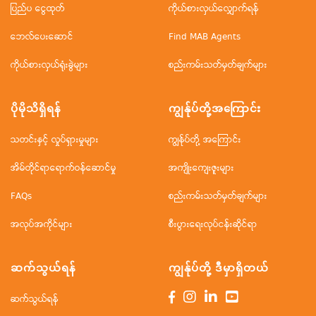
ပြည်ပ ငွေထုတ်
ကိုယ်စားလှယ်လျှောက်ရန်
ဘေလ်ပေးဆောင်
Find MAB Agents
ကိုယ်စားလှယ်ရုံးခွဲများ
စည်းကမ်းသတ်မှတ်ချက်များ
ပိုမိုသိရှိရန်
ကျွန်ုပ်တို့အ‌ကြောင်း
သတင်းနှင့် လှုပ်ရှားမှုများ
ကျွန်ုပ်တို့ အကြောင်း
အိမ်တိုင်ရာရောက်ဝန်ဆောင်မှု
အကျိုးကျေးဇူးများ
FAQs
စည်းကမ်းသတ်မှတ်ချက်များ
အလုပ်အကိုင်များ
စီးပွားရေးလုပ်ငန်းဆိုင်ရာ
ဆက်သွယ်ရန်
ကျွန်ုပ်တို့ ဒီမှာရှိတယ်
ဆက်သွယ်ရန်