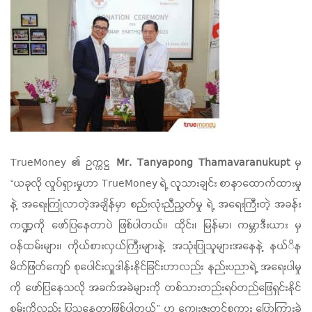
TrueMoney ၏ ဥက္ကဋ္ဌ
Mr. Tanyapong Thamavaranukupt
မှ
“ယခုလို လှုပ်ရှားမှုဟာ TrueMoney ရဲ့ လူသားချင်း စာနာထောက်ထားမှု
နဲ့ အရေးကြုံလာတဲ့အချိန်မှာ စည်းလုံးညီညွတ်မှု ရဲ့ အရေးကြီးတဲ့ အခန်း
ကဏ္ဍကို ဖော်ပြနေတာပဲ ဖြစ်ပါတယ်။ ထိုင်း၊ မြန်မာ၊ ကမ္ဘာဒီးယား မှ
ဝန်ထမ်းများ၊ ကိုယ်စားလှယ်ကြီးများနဲ့ အသုံးပြုသူများအနေနဲ့ နယ်ိန
မိတ်ဖြတ်ကျော် စုပေါင်းလှူဒါန်းနိုင်ခြင်းဟာလည်း နည်းပညာရဲ့ အရေးပါမှု
ကို ဖော်ပြနေသလို အခက်အခဲများကို တစ်သားတည်းရပ်တည်ဖြေရှင်းနိုင်
စွမ်းကိုလည်း ပြသနေတာဖြစ်ပါတယ်” ဟု ကျေးဇူးတင်စကား ပြောကြားခဲ့