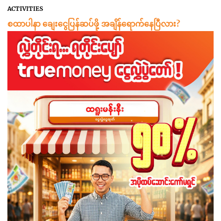
ACTIVITIES
စထာပါနာ ချေးငွေပြန်ဆပ်ဖို့ အချိန်ရောက်နေပြီလား?