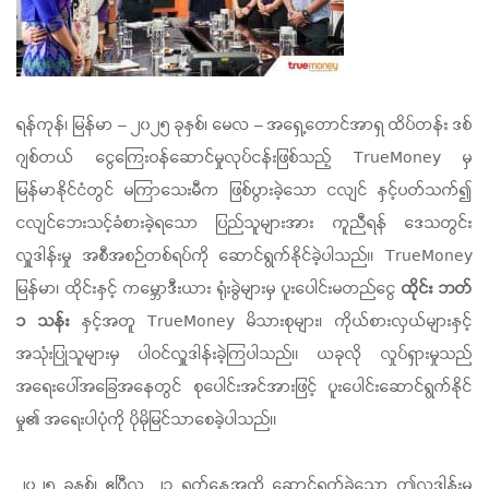
ရန်ကုန်၊ မြန်မာ – ၂၀၂၅ ခုနှစ်၊ မေလ – အရှေ့တောင်အာရှ ထိပ်တန်း ဒစ်
ဂျစ်တယ် ငွေကြေးဝန်ဆောင်မှုလုပ်ငန်းဖြစ်သည့် TrueMoney မှ
မြန်မာနိုင်ငံတွင် မကြာသေးမီက ဖြစ်ပွားခဲ့သော ငလျင် နှင့်ပတ်သက်၍
ငလျင်ဘေးသင့်ခံစားခဲ့ရသော ပြည်သူများအား ကူညီရန် ဒေသတွင်း
လှူဒါန်းမှု အစီအစဉ်တစ်ရပ်ကို ဆောင်ရွက်နိုင်ခဲ့ပါသည်။ TrueMoney
မြန်မာ၊ ထိုင်းနှင့် ကမ္ဘောဒီးယား ရုံးခွဲများမှ ပူးပေါင်းမတည်ငွေ
ထိုင်း ဘတ်
၁ သန်း
နှင့်အတူ TrueMoney မိသားစုများ၊ ကိုယ်စားလှယ်များနှင့်
အသုံးပြုသူများမှ ပါဝင်လှူဒါန်းခဲ့ကြပါသည်။ ယခုလို လှုပ်ရှားမှုသည်
အရေးပေါ်အခြေအနေတွင် စုပေါင်းအင်အားဖြင့် ပူးပေါင်းဆောင်ရွက်နိုင်
မှု၏ အရေးပါပုံကို ပိုမိုမြင်သာစေခဲ့ပါသည်။
၂၀၂၅ ခုနှစ်၊ ဧပြီလ ၂၁ ရက်နေ့အထိ ဆောင်ရွက်ခဲ့သော ဤလှူဒါန်းမှု