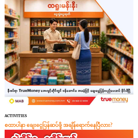
ACTIVITIES
စထာပါနာ ချေးငွေပြန်ဆပ်ဖို့ အချိန်ရောက်နေပြီလား?