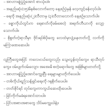
–
အာဟာရပြည့်အောင် စားသုံးပါ။
–
အနည်းဆုံး
(
၁၅
)
မိနစ်လောက်တော့ နေ့စဉ်ပုံမှန် လေ့ကျင့်ခန်းလုပ်ပါ။
–
ရေကို အနည်းဆုံး
(
၂
)
လီတာမှ
(
၃
)
လီတာလောက် နေ့စဉ်သောက်ပါ။
–
ခန္ဓာကိုယ်တွင်းက ရေဓာတ်ကိုခမ်းစေတဲ့ အရက်၊ဘီယာကို လျော့
သောက်ပါ။
–
စိုစွတ်တဲ့ရာသီမှာ ဗိုင်းရပ်စ်ပိုးတွေ လေထဲမှာပျံ့နေတတ်လို့ လက်ကို
မကြာခဏဆေးပါ။
လူကြီးတွေအပြင် ကလေးငယ်တွေလည်း သွေးလွန်တုပ်ကွေး၊ ရာသီတုပ်
ကွေး၊ ဝမ်းပျက်ဝမ်းလျော၊ အအေးမိ စတဲ့ရောဂါတွေ အဖြစ်များတတ်လို့
–
အာဟာရပြည့်အောင်ကျွေးပြီး ရေများများတိုက်ပေးပါ။
–
တစ်ကိုယ်ရည်သန့်ရှင်းရေးကို ဂရုစိုက်ပေးပါ။
–
တတ်နိုင်ရင် တုပ်ကွေးကာကွယ်ဆေးထိုးပေးပါ။
–
ခြင်ကိုက်မခံရအောင်ထားပါ။
–
ပြင်ပအစားအစာတွေ သိပ်မကျွေးပါနဲ့။