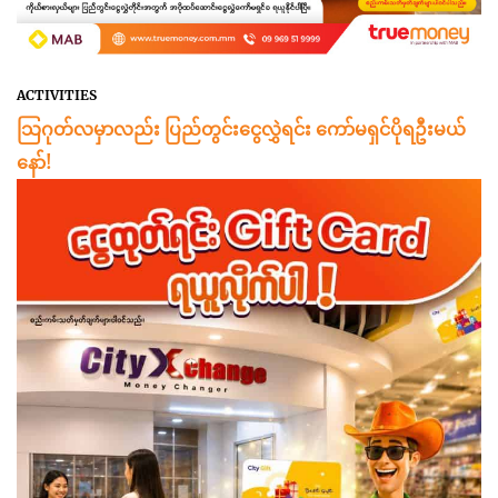
ACTIVITIES
သြဂုတ်လမှာလည်း ပြည်တွင်းငွေလွှဲရင်း ကော်မရှင်ပိုရဦးမယ်
နော်!