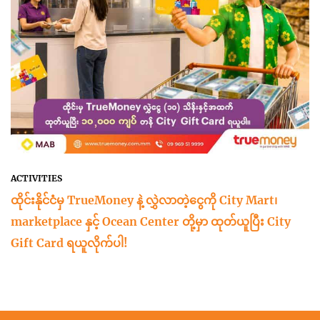
ACTIVITIES
ထိုင်းနိုင်ငံမှ TrueMoney နဲ့ လွှဲလာတဲ့ငွေကို City Mart၊
marketplace နှင့် Ocean Center တို့မှာ ထုတ်ယူပြီး City
Gift Card ရယူလိုက်ပါ!