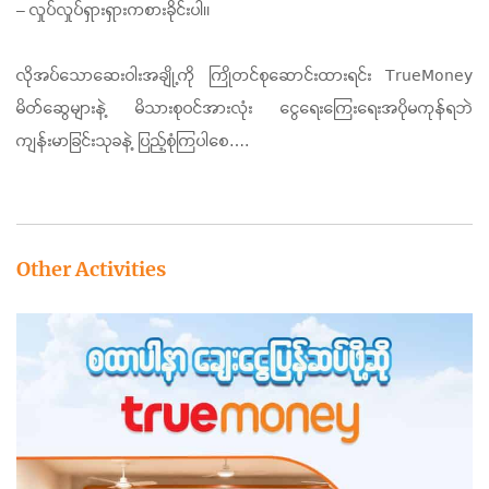
–
လှုပ်လှုပ်ရှားရှားကစားခိုင်းပါ။
လိုအပ်သောဆေးဝါးအချို့ကို ကြိုတင်စုဆောင်းထားရင်း
TrueMoney
မိတ်ဆွေများနဲ့ မိသားစုဝင်အားလုံး ငွေရေးကြေးရေးအပိုမကုန်ရဘဲ
ကျန်းမာခြင်းသုခနဲ့ ပြည့်စုံကြပါစေ
….
Other Activities