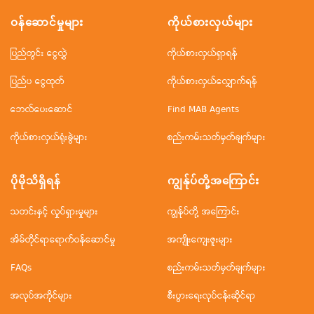
ဝန်ဆောင်မှုများ
ကိုယ်စားလှယ်များ
ပြည်တွင်း ငွေလွှဲ
ကိုယ်စားလှယ်ရှာရန်
ပြည်ပ ငွေထုတ်
ကိုယ်စားလှယ်လျှောက်ရန်
ဘေလ်ပေးဆောင်
Find MAB Agents
ကိုယ်စားလှယ်ရုံးခွဲများ
စည်းကမ်းသတ်မှတ်ချက်များ
ပိုမိုသိရှိရန်
ကျွန်ုပ်တို့အ‌ကြောင်း
သတင်းနှင့် လှုပ်ရှားမှုများ
ကျွန်ုပ်တို့ အကြောင်း
အိမ်တိုင်ရာရောက်ဝန်ဆောင်မှု
အကျိုးကျေးဇူးများ
FAQs
စည်းကမ်းသတ်မှတ်ချက်များ
အလုပ်အကိုင်များ
စီးပွားရေးလုပ်ငန်းဆိုင်ရာ