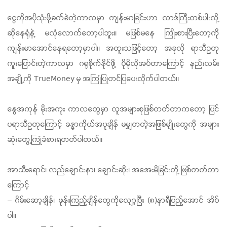
ငွေကိုအပိုသုံးဖို့ခက်ခဲတဲ့ကာလမှာ ကျန်းမာခြင်းဟာ လာဒ်ကြီးတစ်ပါးလို့
ဆိုနေရုံနဲ့ မလုံလောက်တော့ပါဘူး။ မဖြစ်မနေ ကြိုးစားပြီးတော့ကို
ကျန်းမာအောင်နေရတော့မှာပါ။ အထူးသဖြင့်တော့ အခုလို ရာသီဥတု
ကူးပြောင်းတဲ့ကာလမှာ ဂရုစိုက်နိုင်ဖို့ ပိုမိုလိုအပ်တာကြောင့် နည်းလမ်း
အချို့ကို
TrueMoney
မှ အကြုံပြုတင်ပြပေးလိုက်ပါတယ်။
နွေအကုန် မိုးအကူး ကာလတွေမှာ လူအများစုဖြစ်တတ်တာကတော့ ပြင်
ပရာသီဥတုကြောင့် ခန္ဓာကိုယ်အပူချိန် မမျှတတဲ့အဖြစ်မျိုးတွေကို အများ
ဆုံးတွေ့ကြုံခံစားရတတ်ပါတယ်။
အာသီးရောင်၊ လည်ချောင်းနာ၊ ချောင်းဆိုး၊ အအေးမိခြင်းတို့ ဖြစ်တတ်တာ
ကြောင့်
–
ဂိမ်းဆော့ချိန်၊ ဖုန်းကြည့်ချိန်တွေကိုလျော့ပြီး
(
၈
)
နာရီပြည့်အောင် အိပ်
ပါ။