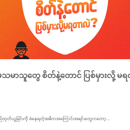
သမာသူတွေ စိတ်နဲ့တောင် ပြစ်မှားလို့ မ
ည်ထုတ်ယူခြင်းကို ခံနေရတဲ့အဓိကအကြောင်းအရင်းတွေကတော့…