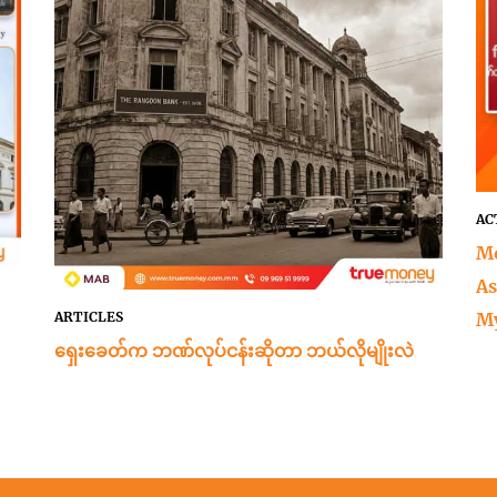
AC
Mo
As
M
ARTICLES
ရှေးခေတ်က ဘဏ်လုပ်ငန်းဆိုတာ ဘယ်လိုမျိုးလဲ