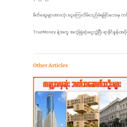
မိတ်ဆွေများအားလုံး ငွေကြေးလိမ်လည်ခံရခြင်းဘေးမှ က
TrueMoney နဲ့အတူ အလုံခြုံဆုံးငွေလွှဲပြီး ရာခိုင်နှုန်
Other Articles