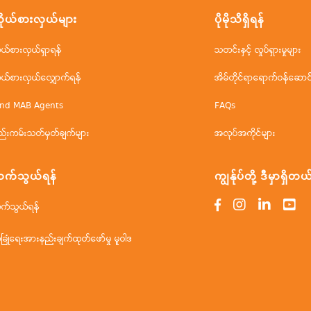
ိုယ်စားလှယ်များ
ပိုမိုသိရှိရန်
ိုယ်စားလှယ်ရှာရန်
သတင်းနှင့် လှုပ်ရှားမှုများ
ိုယ်စားလှယ်လျှောက်ရန်
အိမ်တိုင်ရာရောက်ဝန်ဆောင်မ
ind MAB Agents
FAQs
ည်းကမ်းသတ်မှတ်ချက်များ
အလုပ်အကိုင်များ
က်သွယ်ရန်
ကျွန်ုပ်တို့ ဒီမှာရှိတယ
က်သွယ်ရန်
ံခြုံရေးအားနည်းချက်ထုတ်ဖော်မှု မူဝါဒ