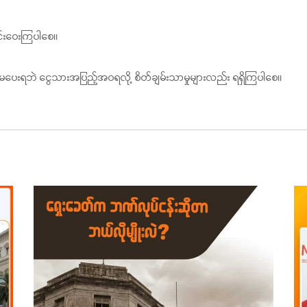
င်းဝေးကြပါစေ။
းအပိုမပေးရဘဲ ငွေသားအပြည့်အဝရလို့ စိတ်ချမ်းသာမှုများလည်း ရရှိကြပါစေ။