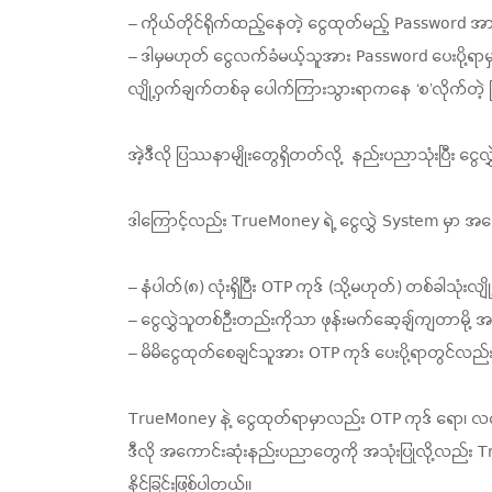
– ကိုယ်တိုင်ရိုက်ထည့်နေတဲ့ ငွေထုတ်မည့် Password အ
– ဒါမှမဟုတ် ငွေလက်ခံမယ့်သူအား Password ပေးပို့ရာမှ
လျို့ဝှက်ချက်တစ်ခု ပေါက်ကြားသွားရာကနေ ‘စ’လိုက်တဲ
အဲ့ဒီလို ပြဿနာမျိုးတွေရှိတတ်လို့ နည်းပညာသုံးပြီး ငွေ
ဒါကြောင့်လည်း TrueMoney ရဲ့ ငွေလွှဲ System မှာ အရ
– နံပါတ်(၈) လုံးရှိပြီး OTP ကုဒ် (သို့မဟုတ်) တစ်ခါသုံးလ
– ငွေလွှဲသူတစ်ဦးတည်းကိုသာ ဖုန်းမက်ဆေ့ချ်ကျတာမို့ အ
– မိမိငွေထုတ်စေချင်သူအား OTP ကုဒ် ပေးပို့ရာတွင်လည်း 
TrueMoney နဲ့ ငွေထုတ်ရာမှာလည်း OTP ကုဒ် ရော၊ လက်ခ
ဒီလို အကောင်းဆုံးနည်းပညာတွေကို အသုံးပြုလို့လည်း 
နိုင်ခြင်းဖြစ်ပါတယ်။