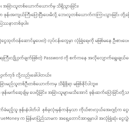
ား အခြားသူတစ်ယောက်ယောက်မှ သိရှိသွားခြင်း၊
ာ ဖုန်းအကျယ်ကြီးပြောပြီးပေးမိလို့ ဘေးလူတစ်ယောက်ကကြားသွားခြင်း တို့ကြ
့ ပြဿနာတစ်ခုပါ။
လွှဲငွေထုတ်ဝန်ဆောင်မှုပေးတဲ့ လုပ်ငန်းတွေမှာ လုံခြုံရေးကို မဖြစ်မနေ ဦးစ
ေးကြီးလျို့ဝှက်ချက်ဖြစ်တဲ့ Password ကို စက်ကနေ အလိုလျောက်ရွေးချယ်ပေ
ျို့ဝှက်ကုဒ် လို့လည်းခေါ်ပါတယ်။
ခြားမည်သူတစ်ဦးတစ်ယောက်ကမှ သိရှိဖို့ရာ မဖြစ်နိုင်ပါဘူး။
ဖုန်းမက်ဆေ့ချ်မှ ပေးပို့ခြင်း၊ အခြားသူများမသိအောင် ဖုန်းဆက်ပြောခြင်းတို့
ံမည့်သူ ဖုန်းနံပါတ်ပါ နှစ်ခုလုံးမှန်ကန်မှသာ ကိုယ်စားလှယ်အေးဂျင့်က ငွ
TrueMoney က မြန်မာပြည်သာမက အရှေ့တောင်အာရှမှာပါ အလုံခြုံဆုံး ငွေလွှ