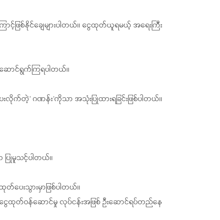
ောင့်ဖြစ်နိုင်ချေများပါတယ်။ ငွေထုတ်ယူရမယ့် အရေးကြီး
ားပေးဆောင်ရွက်ကြရပါတယ်။
းလိုက်တဲ့’ ဂဏန်း’ကိုသာ အသုံးပြုထားရခြင်းဖြစ်ပါတယ်။
သာ ပြုမူသင့်ပါတယ်။
ေထုတ်ပေးသွားမှာဖြစ်ပါတယ်။
ဲငွေထုတ်ဝန်ဆောင်မှု လုပ်ငန်းအဖြစ် ဦးဆောင်ရပ်တည်နေ