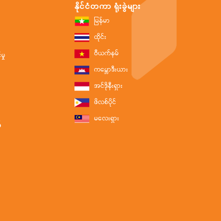
နိုင်ငံတကာ ရုံးခွဲများ
မြန်မာ
ထိုင်း
ဗီယက်နမ်
ှု
ကမ္ဘောဒီးယား
အင်ဒိုနီးရှား
ဖိလစ်ပိုင်
မလေးရှား
်