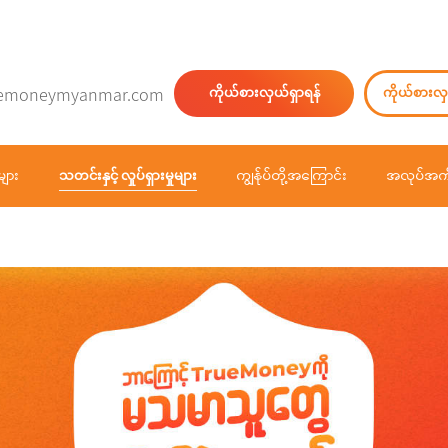
emoneymyanmar.com
ကိုယ်စားလှယ်ရှာရန်
ကိုယ်စားလှ
များ
သတင်းနှင့် လှုပ်ရှားမှုများ
ကျွန်ုပ်တို့အကြောင်း
အလုပ်အကိ