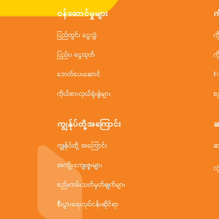
ဝန်ဆောင်မှုများ
က
ပြည်တွင်း ငွေလွှဲ
က
ပြည်ပ ငွေထုတ်
က
ဘေလ်ပေးဆောင်
F
ကိုယ်စားလှယ်ရုံးခွဲများ
စ
ကျွန်ုပ်တို့အ‌ကြောင်း
ဆ
ကျွန်ုပ်တို့ အကြောင်း
ဆ
အကျိုးကျေးဇူးများ
လု
စည်းကမ်းသတ်မှတ်ချက်များ
စီးပွားရေးလုပ်ငန်းဆိုင်ရာ