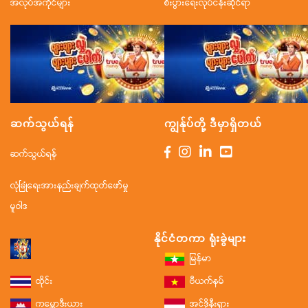
အလုပ်အကိုင်များ
စီးပွားရေးလုပ်ငန်းဆိုင်ရာ
ဆက်သွယ်ရန်
ကျွန်ုပ်တို့ ဒီမှာရှိတယ်
ဆက်သွယ်ရန်
လုံခြုံရေးအားနည်းချက်ထုတ်ဖော်မှု
မူဝါဒ
နိုင်ငံတကာ ရုံးခွဲများ
မြန်မာ
ထိုင်း
ဗီယက်နမ်
ကမ္ဘောဒီးယား
အင်ဒိုနီးရှား