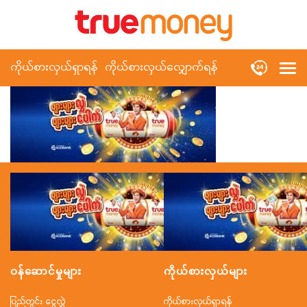
ကိုယ်စားလှယ်ရှာရန်
ကိုယ်စားလှယ်လျှောက်ရန်
ဝန်ဆောင်မှုများ
ကိုယ်စားလှယ်များ
ပြည်တွင်း ငွေလွှဲ
ကိုယ်စားလှယ်ရှာရန်