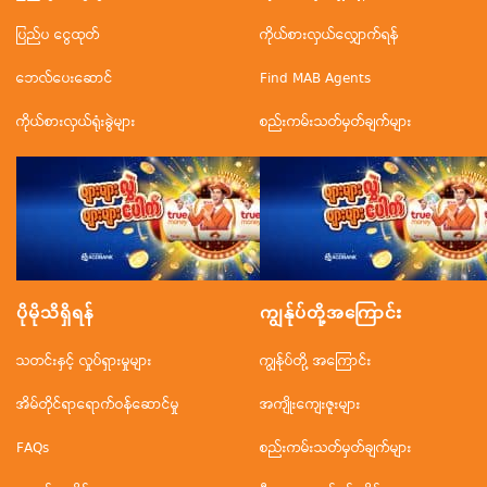
ပြည်ပ ငွေထုတ်
ကိုယ်စားလှယ်လျှောက်ရန်
ဘေလ်ပေးဆောင်
Find MAB Agents
ကိုယ်စားလှယ်ရုံးခွဲများ
စည်းကမ်းသတ်မှတ်ချက်များ
ပိုမိုသိရှိရန်
ကျွန်ုပ်တို့အ‌ကြောင်း
သတင်းနှင့် လှုပ်ရှားမှုများ
ကျွန်ုပ်တို့ အကြောင်း
အိမ်တိုင်ရာရောက်ဝန်ဆောင်မှု
အကျိုးကျေးဇူးများ
FAQs
စည်းကမ်းသတ်မှတ်ချက်များ