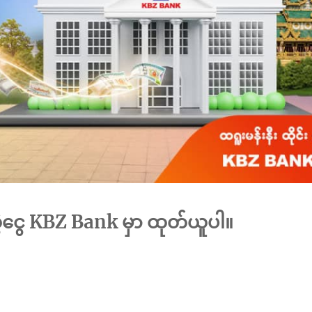
ှဲငွေ KBZ Bank မှာ ထုတ်ယူပါ။