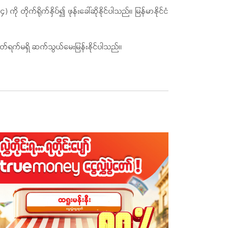
 တိုက်ရိုက်နှိပ်၍ ဖုန်းခေါ်ဆိုနိုင်ပါသည်။ မြန်မာနိုင်ငံ
တ်ရက်မရှိ ဆက်သွယ်မေးမြန်းနိုင်ပါသည်။