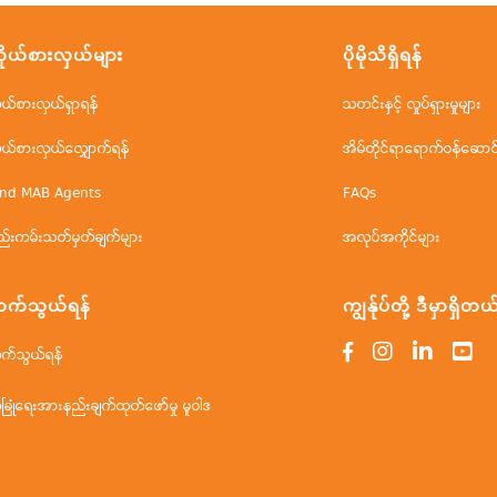
ိုယ်စားလှယ်များ
ပိုမိုသိရှိရန်
ိုယ်စားလှယ်ရှာရန်
သတင်းနှင့် လှုပ်ရှားမှုများ
ိုယ်စားလှယ်လျှောက်ရန်
အိမ်တိုင်ရာရောက်ဝန်ဆောင်မ
ind MAB Agents
FAQs
ည်းကမ်းသတ်မှတ်ချက်များ
အလုပ်အကိုင်များ
က်သွယ်ရန်
ကျွန်ုပ်တို့ ဒီမှာရှိတယ
က်သွယ်ရန်
ံခြုံရေးအားနည်းချက်ထုတ်ဖော်မှု မူဝါဒ