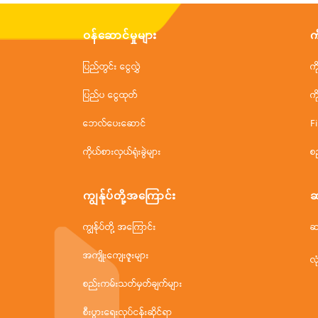
ဝန်ဆောင်မှုများ
က
ပြည်တွင်း ငွေလွှဲ
က
ပြည်ပ ငွေထုတ်
က
ဘေလ်ပေးဆောင်
F
ကိုယ်စားလှယ်ရုံးခွဲများ
စ
ကျွန်ုပ်တို့အ‌ကြောင်း
ဆ
ကျွန်ုပ်တို့ အကြောင်း
ဆ
အကျိုးကျေးဇူးများ
လု
စည်းကမ်းသတ်မှတ်ချက်များ
စီးပွားရေးလုပ်ငန်းဆိုင်ရာ