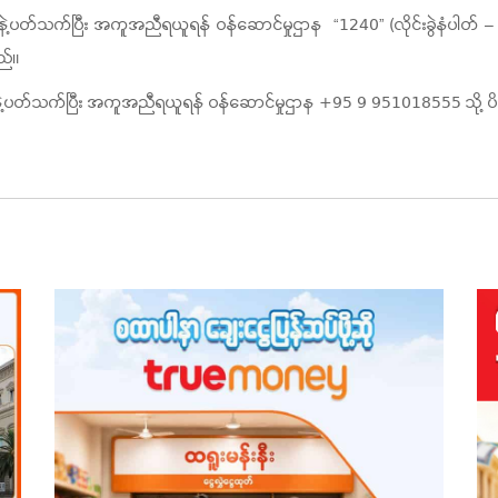
နဲ့ပတ်သက်ပြီး အကူအညီရယူရန် ဝန်ဆောင်မှုဌာန “1240” (လိုင်းခွဲနံပါတ် – ၄) ကို
ည်။
ှုနဲ့ပတ်သက်ပြီး အကူအညီရယူရန် ဝန်ဆောင်မှုဌာန +95 9 951018555 သို့ ပိ