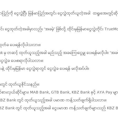
မာပြည်ကို ငွေလွှဲပြီး မြန်မာပြည်အတွင်း ငွေလွှဲထုတ်ယူတဲ့အခါ ထရူးအေးဂျင့်
င်း ငွေထုတ်တဲ့အခါမှာလည်း “အခမဲ့” ဖြစ်လို့ ထိုင်းမှမြန်မာငွေလွှဲတိုင်း TrueMo
ေထုတ်ခ ပေးရန်လိုပါသလား။
ank မှ တဆင့် ထုတ်ယူသည့်အခါ မည်သည့် အခကြေးငွေမျှ ပေးရန်မလိုပါ။ “အခမဲ
 ငွေလွှဲခ ပေးစရာလိုပါသလား။
ထိုင်းမှမြန်မာ ငွေလွှဲရာတွင် ငွေလွှဲခ ပေးရန် မလိုအပ်ပါ။
ားတွင် ထုတ်ယူနိုင်သနည်း။
ုယ်စားလှယ်ဆိုင်များ၊ MAB Bank, GTB Bank, KBZ Bank နှင့် AYA Pay မျာ
အား KBZ Bank တွင် ထုတ်ယူသည့်အခါ ပမာဏ ကန့်သတ်ချက်ရှိပါသလား။
အား KBZ Bank တွင် ထုတ်ယူသည့်အခါ ငွေပမာဏ ကန့်သတ်ချက်များသည် KBZ 