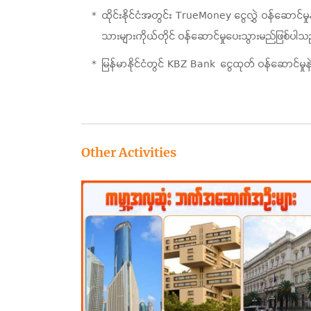
ထိုင်းနိုင်ငံအတွင်း TrueMoney ငွေလွှဲ ဝန်ဆောင်မှု
သားများကိုယ်တိုင် ဝန်ဆောင်မှုပေးသွားမည်ဖြစ်ပါသ
မြန်မာနိုင်ငံတွင် KBZ Bank ငွေထုတ် ဝန်ဆောင်မ
Other Activities