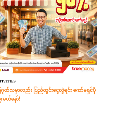
TIVITIES
ဂုတ်လမှာလည်း ပြည်တွင်းငွေလွှဲရင်း ကော်မရှင်ပို
းမယ်နော်!