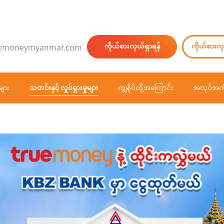
emoneymyanmar.com
ကိုယ်စားလှယ်ရှာရန်
ကိုယ်စားလှ
များ
သတင်းနှင့် လှုပ်ရှားမှုများ
ကျွန်ုပ်တို့အကြောင်း
အလုပ်အကိ