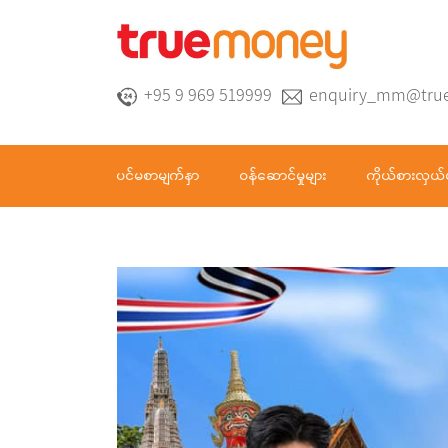
+95 9 969 519999
enquiry_mm@tru
ပင်မစာမျက်နှာ
ဝန်ဆောင်မှုများ
ကိုယ်စားလှယ်