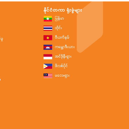
နိုင်ငံတကာ ရုံးခွဲများ
မြန်မာ
ထိုင်း
ဗီယက်နမ်
ှု
ကမ္ဘောဒီးယား
အင်ဒိုနီးရှား
ဖိလစ်ပိုင်
မလေးရှား
်