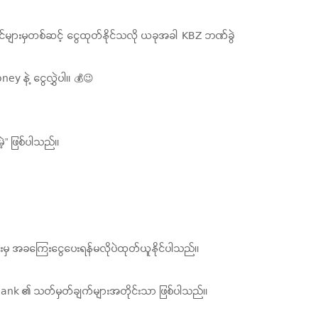
ဆိုင်များမှတစ်ဆင့် ငွေထုတ်နိုင်သလို ယခုအခါ KBZ ဘဏ်ခွဲ
ney နဲ့ ငွေလွှဲပါ။ 💰😉
့” ဖြစ်ပါသည်။
းမှ အခကြေးငွေပေးရန်မလိုပဲထုတ်ယူနိုင်ပါသည်။
Bank ၏ သတ်မှတ်ချက်များအတိုင်းသာ ဖြစ်ပါသည်။