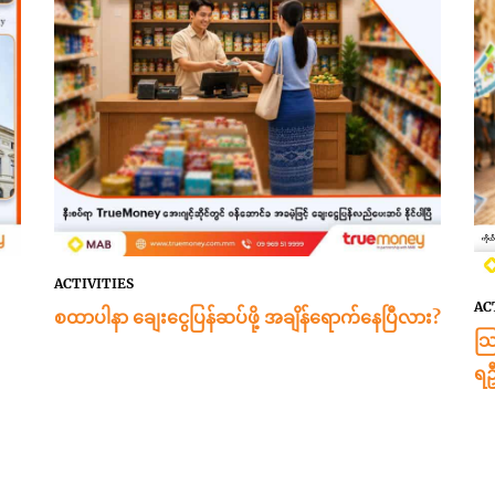
ACTIVITIES
AC
စထာပါနာ ချေးငွေပြန်ဆပ်ဖို့ အချိန်ရောက်နေပြီလား?
သြ
ရဦ