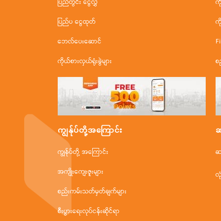
ပြည်တွင်း ငွေလွှဲ
က
ပြည်ပ ငွေထုတ်
က
ဘေလ်ပေးဆောင်
F
ကိုယ်စားလှယ်ရုံးခွဲများ
စ
ကျွန်ုပ်တို့အ‌ကြောင်း
ဆ
ကျွန်ုပ်တို့ အကြောင်း
ဆ
အကျိုးကျေးဇူးများ
လု
စည်းကမ်းသတ်မှတ်ချက်များ
စီးပွားရေးလုပ်ငန်းဆိုင်ရာ