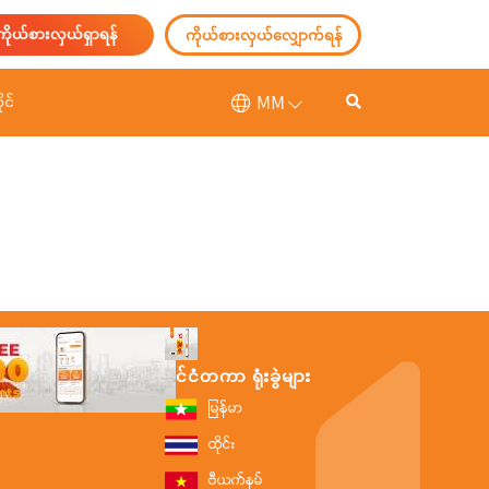
ကိုယ်စားလှယ်ရှာရန်
ကိုယ်စားလှယ်လျှောက်ရန်
MM
ုင်
နိုင်ငံတကာ ရုံးခွဲများ
မြန်မာ
ထိုင်း
ဗီယက်နမ်