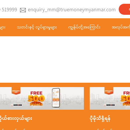
9 519999
enquiry_mm@truemoneymyanmar.com
များ
သတင်းနှင့် လှုပ်ရှားမှုများ
ကျွန်ုပ်တို့အကြောင်း
အလုပ်အကိ
ိုယ်စားလှယ်များ
ပိုမိုသိရှိရန်