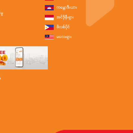
ကမ္ဘောဒီးယား
ှု
အင်ဒိုနီးရှား
ဖိလစ်ပိုင်
မလေးရှား
်