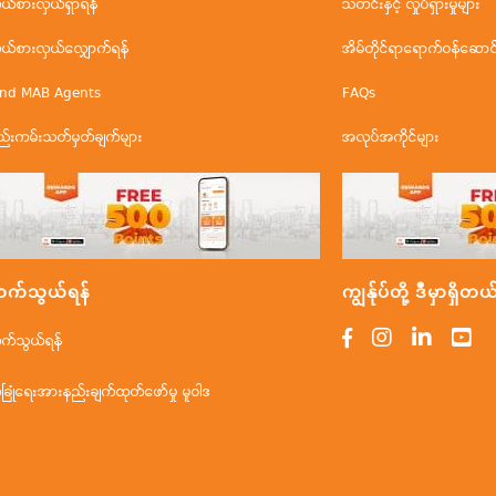
ိုယ်စားလှယ်ရှာရန်
သတင်းနှင့် လှုပ်ရှားမှုများ
ိုယ်စားလှယ်လျှောက်ရန်
အိမ်တိုင်ရာရောက်ဝန်ဆောင်မ
ind MAB Agents
FAQs
ည်းကမ်းသတ်မှတ်ချက်များ
အလုပ်အကိုင်များ
က်သွယ်ရန်
ကျွန်ုပ်တို့ ဒီမှာရှိတယ
က်သွယ်ရန်
ံခြုံရေးအားနည်းချက်ထုတ်ဖော်မှု မူဝါဒ