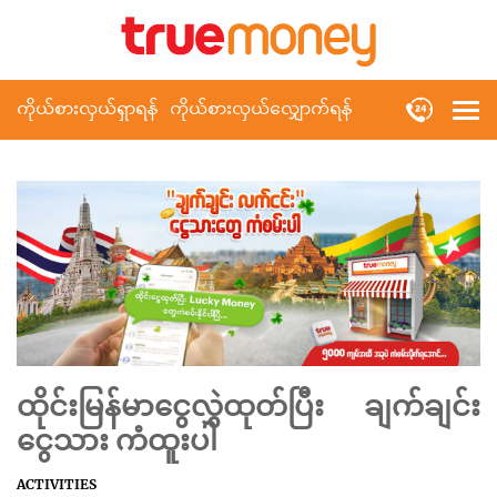
ကိုယ်စားလှယ်ရှာရန်
ကိုယ်စားလှယ်လျှောက်ရန်
ထိုင်းမြန်မာငွေလွှဲထုတ်ပြီး ချက်ချင်း
ငွေသား ကံထူးပါ
ACTIVITIES