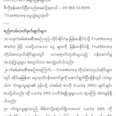
လက်ငင်း ကော်မရှင်ပြန်ရမှာပါ။
ဒီကိုဖုန်းဆက်ပြီးလည်းမေးလို့ရတယ် – 09 969 519999
“TrueMoney ငွေလွှဲငွေထုတ်”
—-
စည်းကမ်းသတ်မှတ်ချက်များ
၁။ ယခုကံစမ်းမဲအစီအစဉ်သည် ထိုင်းနိုင်ငံမှ မြန်မာနိုင်ငံသို့ TrueMoney
Wallet ဖြင့် ပေးပို့လာသော ငွေ များကို မြန်မာနိုင်ငံရှိ TrueMoney
ကိုယ်စားလှယ်ဆိုင်များတွင် လာရောက်ထုတ်ယူသည့် ဝန်ဆောင်မှု
အသုံးပြုသူများ အတွက်သာ အကျုံးဝင်ပါသည်။
၂။ ကံစမ်းမဲအစီအစဉ်အကြောင်း – TrueMoney ကိုယ်စားလှယ်ဆိုင်များ
တွင် ထိုင်းမှမြန်မာ ငွေထုတ်ဝန်ဆောင်မှုကို ဆောင်ရွက်ပြီးချိန်တွင် ကံထူး
ပါက ကံထူးသူများ၏ ဖုန်းသို့ ကံစမ်းမဲ စာတို (Lucky SMS) ချက်ချင်း
ပေးပို့ပါသည်။ ထို Lucky SMS လက်ခံရရှိသူများသာ ဆုကြေး ခံစားခွင့်ရှိ
ပါသည်။
၃။ ကံထူးသူများသည် မိမိထံသို့ရောက်ရှိလာသော Lucky SMS ကို