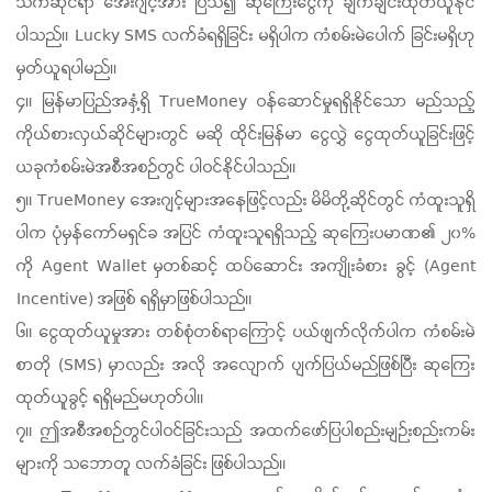
သက်ဆိုင်ရာ အေးဂျင့်အား ပြသ၍ ဆုကြေးငွေကို ချက်ချင်းထုတ်ယူနိုင်
ပါသည်။ Lucky SMS လက်ခံရရှိခြင်း မရှိပါက ကံစမ်းမဲပေါက် ခြင်းမရှိဟု
မှတ်ယူရပါမည်။
၄။ မြန်မာပြည်အနှံ့ရှိ TrueMoney ဝန်ဆောင်မှုရရှိနိုင်သော မည်သည့်
ကိုယ်စားလှယ်ဆိုင်များတွင် မဆို ထိုင်းမြန်မာ ငွေလွှဲ ငွေထုတ်ယူခြင်းဖြင့်
ယခုကံစမ်းမဲအစီအစဉ်တွင် ပါဝင်နိုင်ပါသည်။
၅။ TrueMoney အေးဂျင့်များအနေဖြင့်လည်း မိမိတို့ဆိုင်တွင် ကံထူးသူရှိ
ပါက ပုံမှန်ကော်မရှင်ခ အပြင် ကံထူးသူရရှိသည့် ဆုကြေးပမာဏ၏ ၂၀%
ကို Agent Wallet မှတစ်ဆင့် ထပ်ဆောင်း အကျိုးခံစား ခွင့် (Agent
Incentive) အဖြစ် ရရှိမှာဖြစ်ပါသည်။
၆။ ငွေထုတ်ယူမှုအား တစ်စုံတစ်ရာကြောင့် ပယ်ဖျက်လိုက်ပါက ကံစမ်းမဲ
စာတို (SMS) မှာလည်း အလို အလျောက် ပျက်ပြယ်မည်ဖြစ်ပြီး ဆုကြေး
ထုတ်ယူခွင့် ရရှိမည်မဟုတ်ပါ။
၇။ ဤအစီအစဉ်တွင်ပါဝင်ခြင်းသည် အထက်ဖော်ပြပါစည်းမျဉ်းစည်းကမ်း
များကို သဘောတူ လက်ခံခြင်း ဖြစ်ပါသည်။