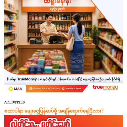
ACTIVITIES
စထာပါနာ ချေးငွေပြန်ဆပ်ဖို့ အချိန်ရောက်နေပြီလား?