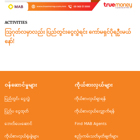
ACTIVITIES
သြဂုတ်လမှာလည်း ပြည်တွင်းငွေလွှဲရင်း ကော်မရှင်ပိုရဦးမယ်
နော်!
ဝန်ဆောင်မှုများ
ကိုယ်စားလှယ်များ
ပြည်တွင်း ငွေလွှဲ
ကိုယ်စားလှယ်ရှာရန်
ပြည်ပ ငွေထုတ်
ကိုယ်စားလှယ်လျှောက်ရန်
ဘေလ်ပေးဆောင်
Find MAB Agents
ကိုယ်စားလှယ်ရုံးခွဲများ
စည်းကမ်းသတ်မှတ်ချက်များ