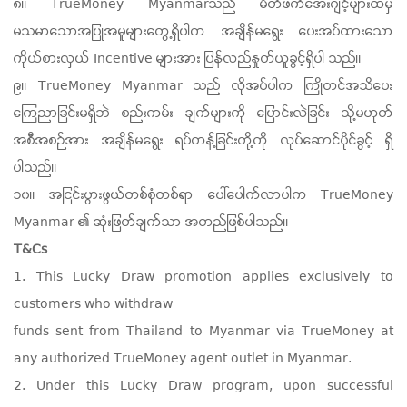
၈။ TrueMoney Myanmarသည် မိတ်ဖက်အေးဂျင့်များထံမှ
မသမာသောအပြုအမူများတွေ့ရှိပါက အချိန်မရွေး ပေးအပ်ထားသော
ကိုယ်စားလှယ် Incentive များအား ပြန်လည်နှုတ်ယူခွင့်ရှိပါ သည်။
၉။ TrueMoney Myanmar သည် လိုအပ်ပါက ကြိုတင်အသိပေး
ကြေညာခြင်းမရှိဘဲ စည်းကမ်း ချက်များကို ပြောင်းလဲခြင်း သို့မဟုတ်
အစီအစဉ်အား အချိန်မရွေး ရပ်တန့်ခြင်းတို့ကို လုပ်ဆောင်ပိုင်ခွင့် ရှိ
ပါသည်။
၁၀။ အငြင်းပွားဖွယ်တစ်စုံတစ်ရာ ပေါ်ပေါက်လာပါက TrueMoney
Myanmar ၏ ဆုံးဖြတ်ချက်သာ အတည်ဖြစ်ပါသည်။
T&Cs
1. This Lucky Draw promotion applies exclusively to
customers who withdraw
funds sent from Thailand to Myanmar via TrueMoney at
any authorized TrueMoney agent outlet in Myanmar.
2. Under this Lucky Draw program, upon successful