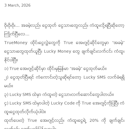
3 March, 2026
ဝိုးဝိုးဝိုး… အခမဲ့လည်း ငွေထုတ် ငွေသားတွေလည်း ကံထူးလို့ရပြီဆိုတော့
ကြိုက်ပြီလေ…
TrueMoney ထိုင်းငွေလွှဲတွေကို True အေးဂျင့်ဆိုင်တွေမှာ “အခမဲ့”
ငွေသားတွေထုတ်ယူပြီး Lucky Money တွေ ချက်ချင်းလက်ငင်း ကံထူး
နိုင်ပါပြီ။
၁) True အေးဂျင့်ဆိုင်မှာ ထိုင်းမှမြန်မာ “အခမဲ့” ငွေထုတ်မယ်။
၂) ငွေထုတ်ပြီးရင် ကံကောင်းတဲ့သူဆိုရင်တော့ Lucky SMS လက်ခံရရှိ
မယ်။
၃) Lucky SMS ထဲမှာ ကံထူးတဲ့ ငွေသားလက်ဆောင်တွေပါတယ်။
၄) Lucky SMS ထဲမှာပါတဲ့ Lucky Code ကို True အေးဂျင့်ကိုပြပြီး ကံ
ထူးငွေထုတ်လိုက်ယုံပါပဲ။
ထုတ်ပေးတဲ့ True အေးဂျင့်လည်း ကံထူးငွေရဲ့ 20% ကို ချက်ချင်း