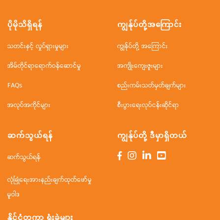
ပိုမိုသိရှိရန်
ကျွန်ုပ်တို့အ‌ကြောင်း
သတင်းနှင့် လှုပ်ရှားမှုများ
ကျွန်ုပ်တို့ အကြောင်း
အိမ်တိုင်ရာရောက်ဝန်ဆောင်မှု
အကျိုးကျေးဇူးများ
FAQs
စည်းကမ်းသတ်မှတ်ချက်များ
အလုပ်အကိုင်များ
စီးပွားရေးလုပ်ငန်းဆိုင်ရာ
ဆက်သွယ်ရန်
ကျွန်ုပ်တို့ ဒီမှာရှိတယ်
ဆက်သွယ်ရန်
လုံခြုံရေးအားနည်းချက်ထုတ်ဖော်မှု
မူဝါဒ
နိုင်ငံတကာ ရုံးခွဲများ