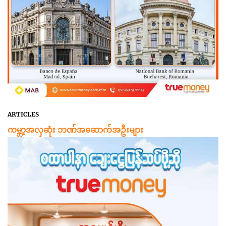
ARTICLES
ကမ္ဘာ့အလှဆုံး ဘဏ်အဆောက်အဦးများ