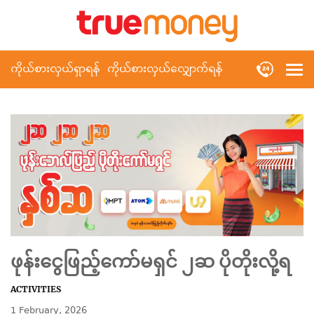
ကိုယ်စားလှယ်ရှာရန်
ကိုယ်စားလှယ်လျှောက်ရန်
ဖုန်းငွေဖြည့်ကော်မရှင် ၂ဆ ပိုတိုးလို့ရ
ACTIVITIES
1 February, 2026