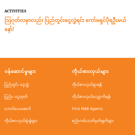
ACTIVITIES
သြဂုတ်လမှာလည်း ပြည်တွင်းငွေလွှဲရင်း ကော်မရှင်ပိုရဦးမယ်
နော်!
ဝန်ဆောင်မှုများ
ကိုယ်စားလှယ်များ
ပြည်တွင်း ငွေလွှဲ
ကိုယ်စားလှယ်ရှာရန်
ပြည်ပ ငွေထုတ်
ကိုယ်စားလှယ်လျှောက်ရန်
ဘေလ်ပေးဆောင်
Find MAB Agents
ကိုယ်စားလှယ်ရုံးခွဲများ
စည်းကမ်းသတ်မှတ်ချက်များ