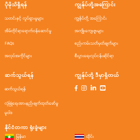
ပိုမိုသိရှိရန်
ကျွန်ုပ်တို့အ‌ကြောင်း
သတင်းနှင့် လှုပ်ရှားမှုများ
ကျွန်ုပ်တို့ အကြောင်း
အိမ်တိုင်ရာရောက်ဝန်ဆောင်မှု
အကျိုးကျေးဇူးများ
FAQs
စည်းကမ်းသတ်မှတ်ချက်များ
အလုပ်အကိုင်များ
စီးပွားရေးလုပ်ငန်းဆိုင်ရာ
ဆက်သွယ်ရန်
ကျွန်ုပ်တို့ ဒီမှာရှိတယ်
ဆက်သွယ်ရန်
လုံခြုံရေးအားနည်းချက်ထုတ်ဖော်မှု
မူဝါဒ
နိုင်ငံတကာ ရုံးခွဲများ
မြန်မာ
ထိုင်း