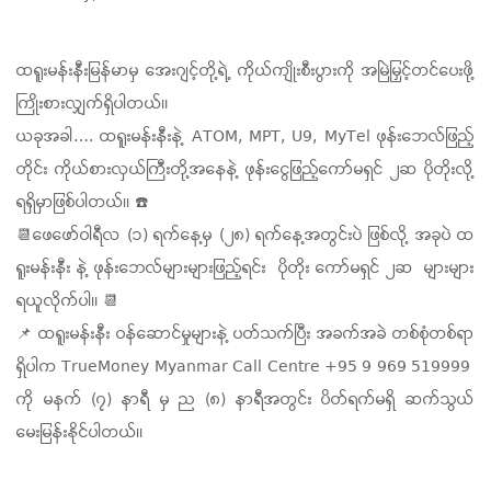
ထရူးမန်းနီးမြန်မာမှ အေးဂျင့်တို့ရဲ့ ကိုယ်ကျိုးစီးပွားကို အမြဲမြှင့်တင်ပေးဖို့
ကြိုးစားလျှက်ရှိပါတယ်။
ယခုအခါ…. ထရူးမန်းနီးနဲ့ ATOM, MPT, U9, MyTel ဖုန်းဘေလ်ဖြည့်
တိုင်း ကိုယ်စားလှယ်ကြီးတို့အနေနဲ့ ဖုန်းငွေဖြည့်ကော်မရှင် ၂ဆ ပိုတိုးလို့
ရရှိမှာဖြစ်ပါတယ်။ ☎️
📆ဖေဖော်ဝါရီလ (၁) ရက်နေ့မှ (၂၈) ရက်နေ့အတွင်းပဲ ဖြစ်လို့ အခုပဲ ထ
ရူးမန်းနီး နဲ့ ဖုန်းဘေလ်များများဖြည့်ရင်း ပိုတိုး ကော်မရှင် ၂ဆ များများ
ရယူလိုက်ပါ။ 📆
📌 ထရူးမန်းနီး ဝန်ဆောင်မှုများနဲ့ ပတ်သက်ပြီး အခက်အခဲ တစ်စုံတစ်ရာ
ရှိပါက TrueMoney Myanmar Call Centre +95 9 969 519999
ကို မနက် (၇) နာရီ မှ ည (၈) နာရီအတွင်း ပိတ်ရက်မရှိ ဆက်သွယ်
မေးမြန်းနိုင်ပါတယ်။