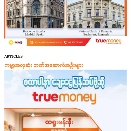
ARTICLES
ကမ္ဘာ့အလှဆုံး ဘဏ်အဆောက်အဦးများ