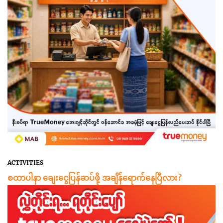
ACTIVITIES
စထာပါနာ ချေးငွေပြန်ဆပ်ဖို့ အချိန်ရောက်နေပြီလား?