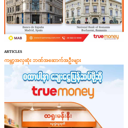
ARTICLES
ကမ္ဘာ့အလှဆုံး ဘဏ်အဆောက်အဦးများ