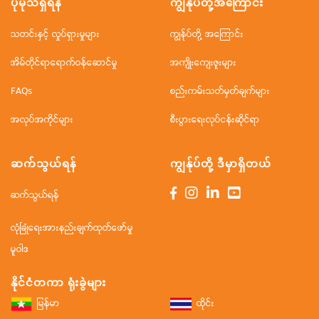
ပိုမိုသိရှိရန်
ကျွန်ုပ်တို့အ‌ကြောင်း
သတင်းနှင့် လှုပ်ရှားမှုများ
ကျွန်ုပ်တို့ အကြောင်း
အိမ်တိုင်ရာရောက်ဝန်ဆောင်မှု
အကျိုးကျေးဇူးများ
FAQs
စည်းကမ်းသတ်မှတ်ချက်များ
အလုပ်အကိုင်များ
စီးပွားရေးလုပ်ငန်းဆိုင်ရာ
ဆက်သွယ်ရန်
ကျွန်ုပ်တို့ ဒီမှာရှိတယ်
ဆက်သွယ်ရန်
လုံခြုံရေးအားနည်းချက်ထုတ်ဖော်မှု
မူဝါဒ
နိုင်ငံတကာ ရုံးခွဲများ
မြန်မာ
ထိုင်း