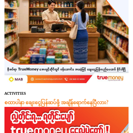
ACTIVITIES
စထာပါနာ ချေးငွေပြန်ဆပ်ဖို့ အချိန်ရောက်နေပြီလား?