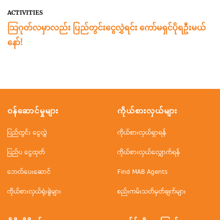
ACTIVITIES
သြဂုတ်လမှာလည်း ပြည်တွင်းငွေလွှဲရင်း ကော်မရှင်ပိုရဦးမယ်
နော်!
ဝန်ဆောင်မှုများ
ကိုယ်စားလှယ်များ
ပြည်တွင်း ငွေလွှဲ
ကိုယ်စားလှယ်ရှာရန်
ပြည်ပ ငွေထုတ်
ကိုယ်စားလှယ်လျှောက်ရန်
ဘေလ်ပေးဆောင်
Find MAB Agents
ကိုယ်စားလှယ်ရုံးခွဲများ
စည်းကမ်းသတ်မှတ်ချက်များ