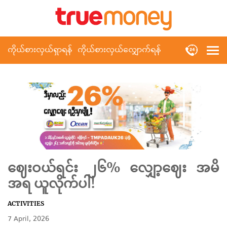
ကိုယ်စားလှယ်ရှာရန်
ကိုယ်စားလှယ်လျှောက်ရန်
ဈေးဝယ်ရင်း ၂၆% လျှော့ဈေး အမိ
အရ ယူလိုက်ပါ!
ACTIVITIES
7 April, 2026