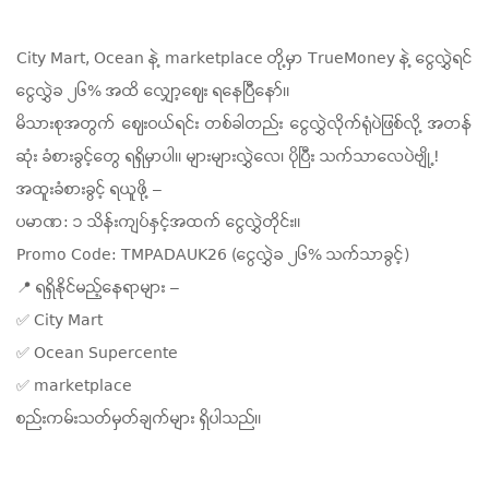
City Mart, Ocean နဲ့ marketplace တို့မှာ TrueMoney နဲ့ ငွေလွှဲရင်
ငွေလွှဲခ ၂၆% အထိ လျှော့ဈေး ရနေပြီနော်။
မိသားစုအတွက် ဈေးဝယ်ရင်း တစ်ခါတည်း ငွေလွှဲလိုက်ရုံပဲဖြစ်လို့ အတန်
ဆုံး ခံစားခွင့်တွေ ရရှိမှာပါ။ များများလွှဲလေ၊ ပိုပြီး သက်သာလေပဲဗျို့!
အထူးခံစားခွင့် ရယူဖို့ –
ပမာဏ: ၁ သိန်းကျပ်နှင့်အထက် ငွေလွှဲတိုင်း။
Promo Code: TMPADAUK26 (ငွေလွှဲခ ၂၆% သက်သာခွင့်)
📍 ရရှိနိုင်မည့်နေရာများ –
✅ City Mart
✅ Ocean Supercente
✅ marketplace
စည်းကမ်းသတ်မှတ်ချက်များ ရှိပါသည်။