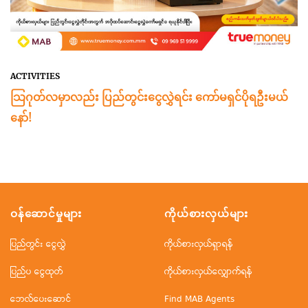
ACTIVITIES
သြဂုတ်လမှာလည်း ပြည်တွင်းငွေလွှဲရင်း ကော်မရှင်ပိုရဦးမယ်
နော်!
ဝန်ဆောင်မှုများ
ကိုယ်စားလှယ်များ
ပြည်တွင်း ငွေလွှဲ
ကိုယ်စားလှယ်ရှာရန်
ပြည်ပ ငွေထုတ်
ကိုယ်စားလှယ်လျှောက်ရန်
ဘေလ်ပေးဆောင်
Find MAB Agents