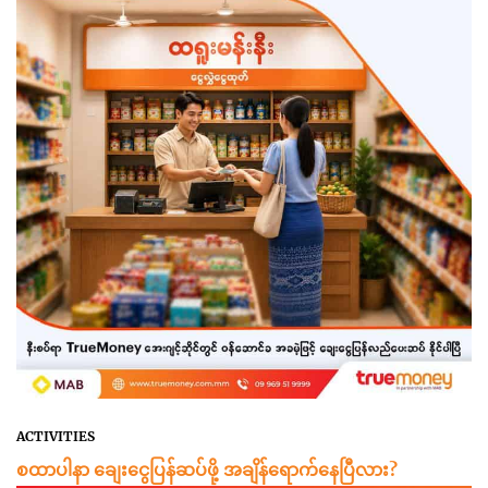
ACTIVITIES
စထာပါနာ ချေးငွေပြန်ဆပ်ဖို့ အချိန်ရောက်နေပြီလား?