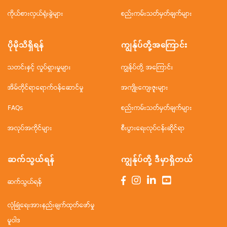
ကိုယ်စားလှယ်ရုံးခွဲများ
စည်းကမ်းသတ်မှတ်ချက်များ
ပိုမိုသိရှိရန်
ကျွန်ုပ်တို့အ‌ကြောင်း
သတင်းနှင့် လှုပ်ရှားမှုများ
ကျွန်ုပ်တို့ အကြောင်း
အိမ်တိုင်ရာရောက်ဝန်ဆောင်မှု
အကျိုးကျေးဇူးများ
FAQs
စည်းကမ်းသတ်မှတ်ချက်များ
အလုပ်အကိုင်များ
စီးပွားရေးလုပ်ငန်းဆိုင်ရာ
ဆက်သွယ်ရန်
ကျွန်ုပ်တို့ ဒီမှာရှိတယ်
ဆက်သွယ်ရန်
လုံခြုံရေးအားနည်းချက်ထုတ်ဖော်မှု
မူဝါဒ