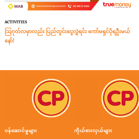
ACTIVITIES
သြဂုတ်လမှာလည်း ပြည်တွင်းငွေလွှဲရင်း ကော်မရှင်ပိုရဦးမယ်
နော်!
ဝန်ဆောင်မှုများ
ကိုယ်စားလှယ်များ