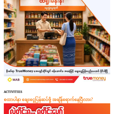
ACTIVITIES
စထာပါနာ ချေးငွေပြန်ဆပ်ဖို့ အချိန်ရောက်နေပြီလား?