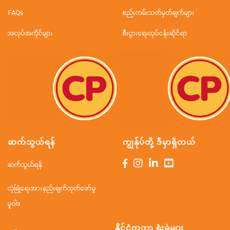
FAQs
စည်းကမ်းသတ်မှတ်ချက်များ
အလုပ်အကိုင်များ
စီးပွားရေးလုပ်ငန်းဆိုင်ရာ
ဆက်သွယ်ရန်
ကျွန်ုပ်တို့ ဒီမှာရှိတယ်
ဆက်သွယ်ရန်
လုံခြုံရေးအားနည်းချက်ထုတ်ဖော်မှု
မူဝါဒ
နိုင်ငံတကာ ရုံးခွဲများ