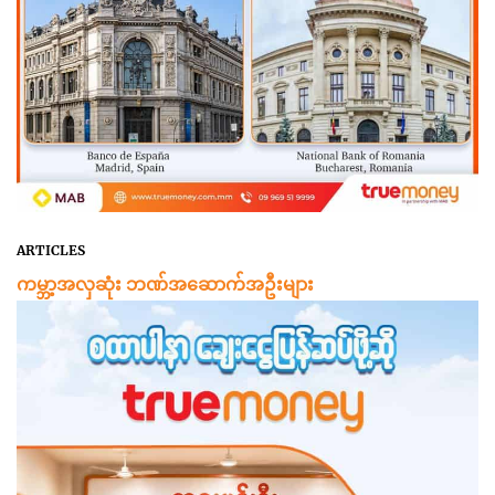
ARTICLES
ကမ္ဘာ့အလှဆုံး ဘဏ်အဆောက်အဦးများ