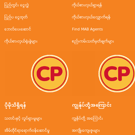
ပြည်တွင်း ငွေလွှဲ
ကိုယ်စားလှယ်ရှာရန်
ပြည်ပ ငွေထုတ်
ကိုယ်စားလှယ်လျှောက်ရန်
ဘေလ်ပေးဆောင်
Find MAB Agents
ကိုယ်စားလှယ်ရုံးခွဲများ
စည်းကမ်းသတ်မှတ်ချက်များ
ပိုမိုသိရှိရန်
ကျွန်ုပ်တို့အ‌ကြောင်း
သတင်းနှင့် လှုပ်ရှားမှုများ
ကျွန်ုပ်တို့ အကြောင်း
အိမ်တိုင်ရာရောက်ဝန်ဆောင်မှု
အကျိုးကျေးဇူးများ