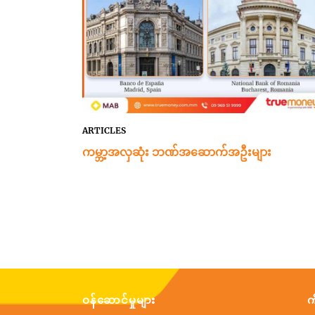
ARTICLES
ကမ္ဘာ့အလှဆုံး ဘဏ်အဆောက်အဦးများ
ဝန်ဆောင်မှုများ
က