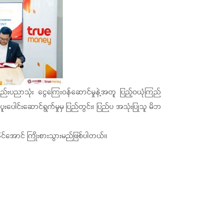
်းပညာသုံး ငွေကြေးဝန်ဆောင်မှုနဲ့အတူ ပြည့်ဝယုံကြည်
င်းဆောင်ရွက်မှုမှ ပြည်တွင်း၊ ပြည်ပ အသုံးပြုသူ မိဘ
ုင်အောင် ကြိုးစားသွားမည်ဖြစ်ပါတယ်။