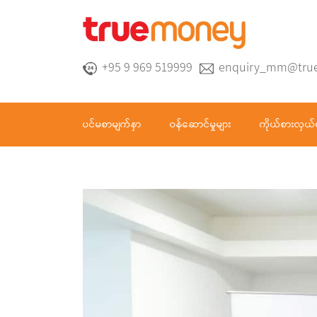
+95 9 969 519999
enquiry_mm@tru
ပင်မစာမျက်နှာ
ဝန်ဆောင်မှုများ
ကိုယ်စားလှယ်