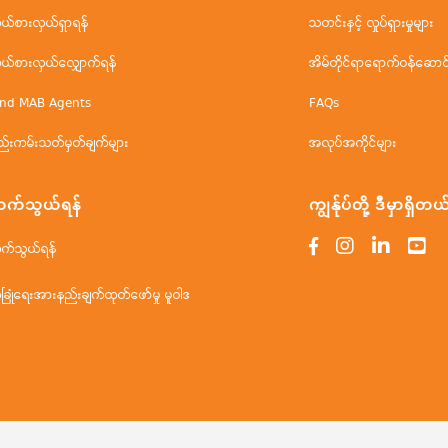
ိုယ်စားလှယ်ရှာရန်
သတင်းနှင့် လှုပ်ရှားမှုများ
ိုယ်စားလှယ်လျှောက်ရန်
အိမ်တိုင်ရာရောက်ဝန်ဆောင်မ
ind MAB Agents
FAQs
ည်းကမ်းသတ်မှတ်ချက်များ
အလုပ်အကိုင်များ
က်သွယ်ရန်
ကျွန်ုပ်တို့ ဒီမှာရှိတယ
က်သွယ်ရန်
ံခြုံရေးအားနည်းချက်ထုတ်ဖော်မှု မူဝါဒ