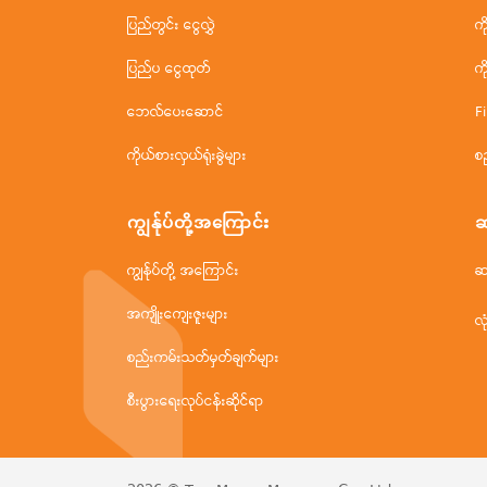
ပြည်တွင်း ငွေလွှဲ
က
ပြည်ပ ငွေထုတ်
က
ဘေလ်ပေးဆောင်
F
ကိုယ်စားလှယ်ရုံးခွဲများ
စ
ကျွန်ုပ်တို့အ‌ကြောင်း
ဆ
ကျွန်ုပ်တို့ အကြောင်း
ဆ
အကျိုးကျေးဇူးများ
လု
စည်းကမ်းသတ်မှတ်ချက်များ
စီးပွားရေးလုပ်ငန်းဆိုင်ရာ