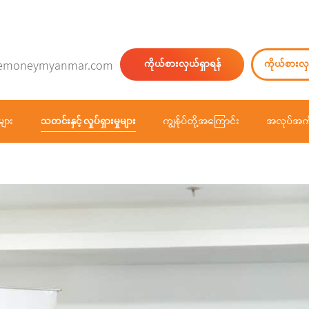
emoneymyanmar.com
ကိုယ်စားလှယ်ရှာရန်
ကိုယ်စားလှ
များ
သတင်းနှင့် လှုပ်ရှားမှုများ
ကျွန်ုပ်တို့အကြောင်း
အလုပ်အကိ