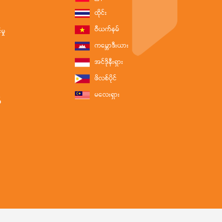
ထိုင်း
ဗီယက်နမ်
ှု
ကမ္ဘောဒီးယား
အင်ဒိုနီးရှား
ဖိလစ်ပိုင်
မလေးရှား
်