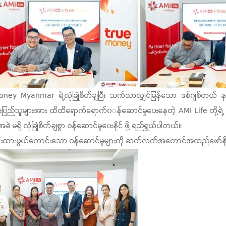
oney Myanmar ရဲ့လုံခြုံစိတ်ချပြီး သက်သာလျှင်မြန်သော ဒစ်ဂျစ်တယ် နည
များအား ထိထိရောက်ရောက်၀◌န်ဆောင်မှုပေးနေတဲ့ AMI Life တို့ရဲ့ ပူးပေါ
ရှိ လုံခြုံစိတ်ချစွာ ဝန်ဆောင်မှုပေးနိုင် ဖို့ ရည်ရွယ်ပါတယ်။
ချပြီး အားထားဖွယ်ကောင်းသော ဝန်ဆောင်မှုများကို ဆက်လက်အကောင်အထည်ဖော်နိ