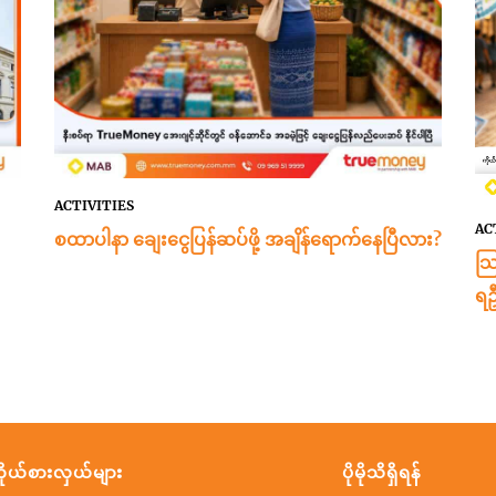
ACTIVITIES
AC
စထာပါနာ ချေးငွေပြန်ဆပ်ဖို့ အချိန်ရောက်နေပြီလား?
သြ
ရဦ
ိုယ်စားလှယ်များ
ပိုမိုသိရှိရန်