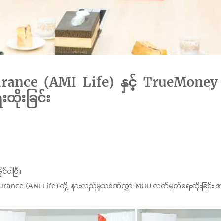
ance (AMI Life) နှင့် TrueMoney 
ိုးခြင်း
်ပါပြီ။
 (AMI Life) တို့ နားလည်မှုသဝဏ်လွှာ MOU လက်မှတ်ရေးထိုးခြင်း အခမ်းအ