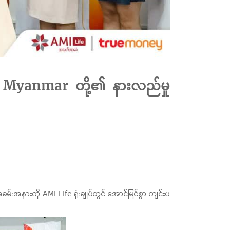
Myanmar တို့၏ နားလည်မှု
နားကို AMI LIfe ရုံးချုပ်တွင် အောင်မြင်စွာ ကျင်းပ