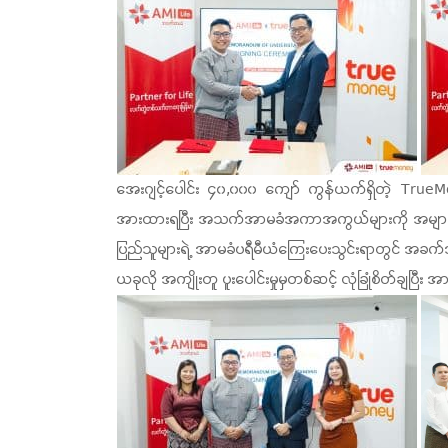
အေးဂျင့်ပေါင်း ၄၀,၀၀၀ ကျော် ကွန်ယက်ရှိတဲ့ TrueM
အားထားရပြီး အသက်အာမခံအကာအကွယ်များကို အများပြည်သူ
ပြည်သူများရဲ့ အာမခံပရီမီယံကြေးပေးသွင်းရာတွင် အခက်အခဲ မ
ယခုလို အကျိုးတူ ပူးပေါင်းမှုမှတစ်ဆင့် လုံခြုံစိတ်