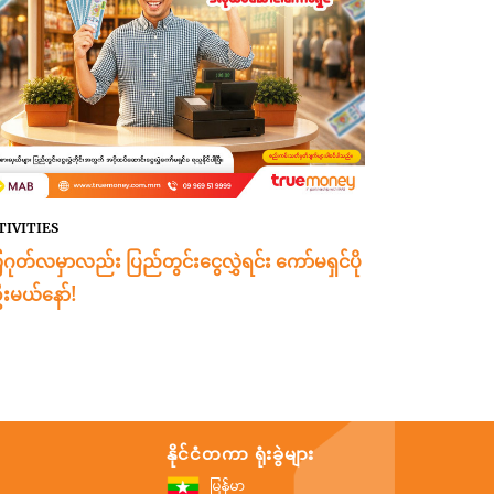
TIVITIES
ဂုတ်လမှာလည်း ပြည်တွင်းငွေလွှဲရင်း ကော်မရှင်ပို
းမယ်နော်!
နိုင်ငံတကာ ရုံးခွဲများ
မြန်မာ