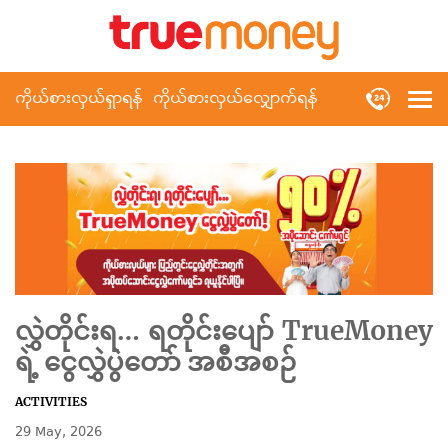
ကိုယ်စားလှယ်ရှာရန်
ကိုယ်စားလှယ်လျှောက်ရန်
လွှဲတိုင်းရ… ရတိုင်းပျော် TrueMoney
ရဲ့ ငွေလွှဲပွဲတော် အစီအစဉ်
ACTIVITIES
29 May, 2026