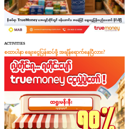
ACTIVITIES
စထာပါနာ ချေးငွေပြန်ဆပ်ဖို့ အချိန်ရောက်နေပြီလား?