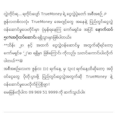
လွှဲတိုင်းရ… ရတိုင်းပျော် TrueMoney ရဲ့ ငွေလွှဲပွဲတော် အစီအစဉ် 🎉
ဇွန်လတစ်လလုံး TrueMoney အေးဂျင့်တွေ အနေနဲ့ ပြည်တွင်းငွေလွှဲ
ဝန်ဆောင်မှုပေးတိုင်းမှာ ပုံမှန်ရနေကြ ကော်မရှင်ခ အပြင်
နောက်ထပ်
၅၀%အပိုထပ်ဆောင်း
ရရှိသွားမှာဖြစ်ပါတယ်။
**သိန်း ၂၀ နှင့် အထက် ငွေလွှဲဝန်ဆောင်မှု အတွက်ဆိုရင်တော့
‌ကော်မရှင်ခ “၂”ဆ ရရှိမှာ ဖြစ်ကြောင်း ကိုလည်း သတင်းကောင်းပါးလိုက်
ပါတယ်**🤩
အစီအစဉ်လေးက ဇွန်လ (၁) ရက်နေ့ မှ (၃၀) ရက်နေ့ထိဆိုတော့ အပို
ဝင်ငွေတွေ ပိုတို:ပွားဖို့ ပြည်တွင်းငွေလွှဲအတွက်ဆို TrueMoney နဲ့
ဝန်ဆောင်မှုပေးလိုက်ကြစို့ဗျာ!
မေးမြန်းလိုပါက 09 969 51 9999 ကို ဆက်သွယ်ပါ။