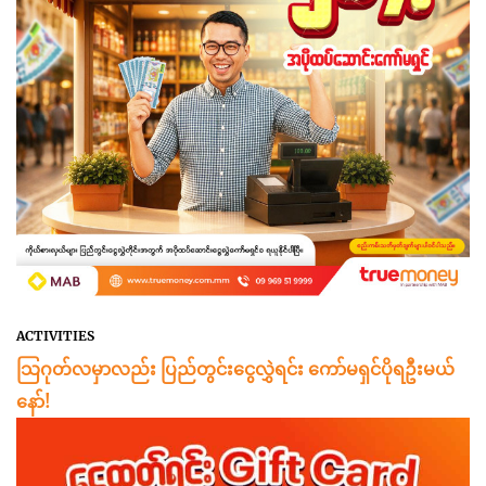
ACTIVITIES
သြဂုတ်လမှာလည်း ပြည်တွင်းငွေလွှဲရင်း ကော်မရှင်ပိုရဦးမယ်
နော်!