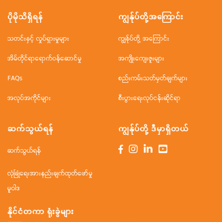
ပိုမိုသိရှိရန်
ကျွန်ုပ်တို့အ‌ကြောင်း
သတင်းနှင့် လှုပ်ရှားမှုများ
ကျွန်ုပ်တို့ အကြောင်း
အိမ်တိုင်ရာရောက်ဝန်ဆောင်မှု
အကျိုးကျေးဇူးများ
FAQs
စည်းကမ်းသတ်မှတ်ချက်များ
အလုပ်အကိုင်များ
စီးပွားရေးလုပ်ငန်းဆိုင်ရာ
ဆက်သွယ်ရန်
ကျွန်ုပ်တို့ ဒီမှာရှိတယ်
ဆက်သွယ်ရန်
လုံခြုံရေးအားနည်းချက်ထုတ်ဖော်မှု
မူဝါဒ
နိုင်ငံတကာ ရုံးခွဲများ