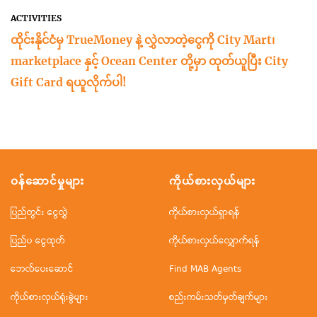
ACTIVITIES
ထိုင်းနိုင်ငံမှ TrueMoney နဲ့ လွှဲလာတဲ့ငွေကို City Mart၊
marketplace နှင့် Ocean Center တို့မှာ ထုတ်ယူပြီး City
Gift Card ရယူလိုက်ပါ!
ဝန်ဆောင်မှုများ
ကိုယ်စားလှယ်များ
ပြည်တွင်း ငွေလွှဲ
ကိုယ်စားလှယ်ရှာရန်
ပြည်ပ ငွေထုတ်
ကိုယ်စားလှယ်လျှောက်ရန်
ဘေလ်ပေးဆောင်
Find MAB Agents
ကိုယ်စားလှယ်ရုံးခွဲများ
စည်းကမ်းသတ်မှတ်ချက်များ