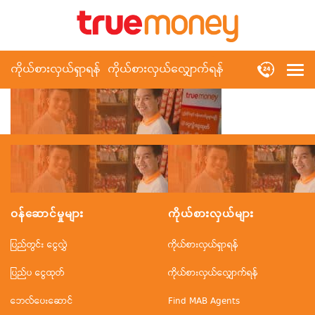
ကိုယ်စားလှယ်ရှာရန်
ကိုယ်စားလှယ်လျှောက်ရန်
ဝန်ဆောင်မှုများ
ကိုယ်စားလှယ်များ
ပြည်တွင်း ငွေလွှဲ
ကိုယ်စားလှယ်ရှာရန်
ပြည်ပ ငွေထုတ်
ကိုယ်စားလှယ်လျှောက်ရန်
ဘေလ်ပေးဆောင်
Find MAB Agents