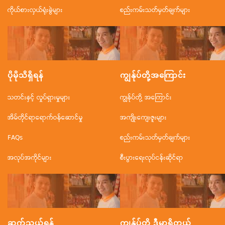
ကိုယ်စားလှယ်ရုံးခွဲများ
စည်းကမ်းသတ်မှတ်ချက်များ
ပိုမိုသိရှိရန်
ကျွန်ုပ်တို့အ‌ကြောင်း
သတင်းနှင့် လှုပ်ရှားမှုများ
ကျွန်ုပ်တို့ အကြောင်း
အိမ်တိုင်ရာရောက်ဝန်ဆောင်မှု
အကျိုးကျေးဇူးများ
FAQs
စည်းကမ်းသတ်မှတ်ချက်များ
အလုပ်အကိုင်များ
စီးပွားရေးလုပ်ငန်းဆိုင်ရာ
ဆက်သွယ်ရန်
ကျွန်ုပ်တို့ ဒီမှာရှိတယ်