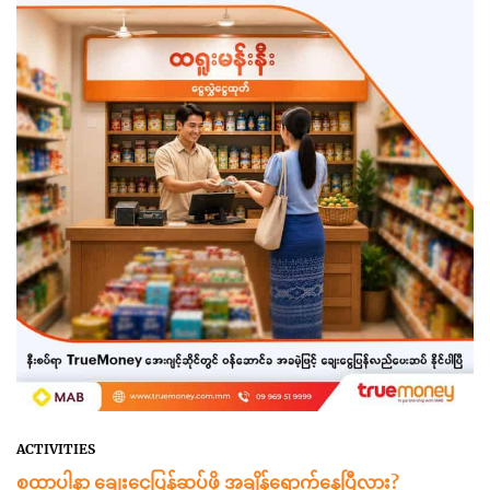
ACTIVITIES
စထာပါနာ ချေးငွေပြန်ဆပ်ဖို့ အချိန်ရောက်နေပြီလား?