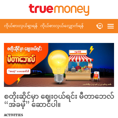
ကိုယ်စားလှယ်ရှာရန်
ကိုယ်စားလှယ်လျှောက်ရန်
စတိုးဆိုင်မှာ ဈေးဝယ်ရင်း မီတာဘေလ်
“အခမဲ့” ဆောင်ပါ။
ACTIVITIES