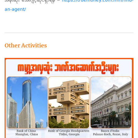
အနီးဆုံး အေးဂျင့်ဆိုင်ရှာရန် –
https://truemoney.com.mm/find-
an-agent/
Other Activities