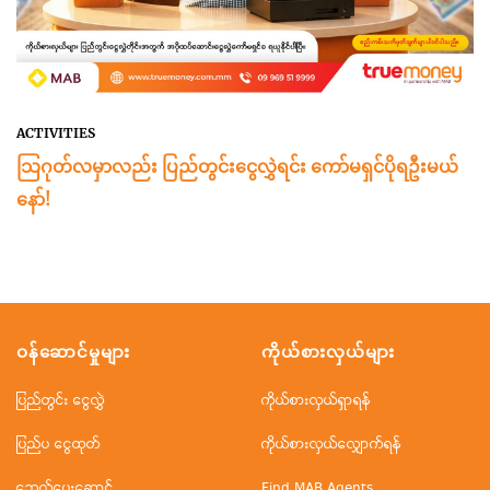
ACTIVITIES
သြဂုတ်လမှာလည်း ပြည်တွင်းငွေလွှဲရင်း ကော်မရှင်ပိုရဦးမယ်
နော်!
ဝန်ဆောင်မှုများ
ကိုယ်စားလှယ်များ
ပြည်တွင်း ငွေလွှဲ
ကိုယ်စားလှယ်ရှာရန်
ပြည်ပ ငွေထုတ်
ကိုယ်စားလှယ်လျှောက်ရန်
ဘေလ်ပေးဆောင်
Find MAB Agents