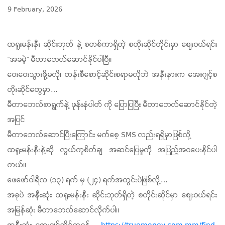
9 February, 2026
ထရူးမန်းနီး ဆိုင်းဘုတ် နဲ့ စတစ်ကာရှိတဲ့ စတိုးဆိုင်တိုင်းမှာ ဈေးဝယ်ရင်း
“အခမဲ့” မီတာဘေလ်ဆောင်နိုင်ပါပြီ။
ဝေးဝေးသွားဖို့မလို၊ တန်းစီစောင့်ဆိုင်းစရာမလိုဘဲ အနီးနားက အေးဂျင့်စ
တိုးဆိုင်တွေမှာ…
မီတာဘေလ်စာရွက်နဲ့ ဖုန်းနံပါတ် ကို ပြောပြပြီး မီတာဘေလ်ဆောင်နိုင်တဲ့
အပြင်
မီတာဘေလ်ဆောင်ပြီးကြောင်း မက်စေ့ SMS လည်းရရှိမှာဖြစ်လို့
ထရူးမန်းနီးနဲ့ဆို လွယ်ကူစိတ်ချ အဆင်ပြေမှုကို အပြည့်အဝပေးနိုင်ပါ
တယ်။
ဖေဖော်ဝါရီလ (၁၃) ရက် မှ (၂၄) ရက်အတွင်းပဲဖြစ်လို့…
အခုပဲ အနီးဆုံး ထရူးမန်းနီး ဆိုင်းဘုတ်ရှိတဲ့ စတိုင်းဆိုင်မှာ ဈေးဝယ်ရင်း
အမြန်ဆုံး မီတာဘေလ်ဆောင်လိုက်ပါ။