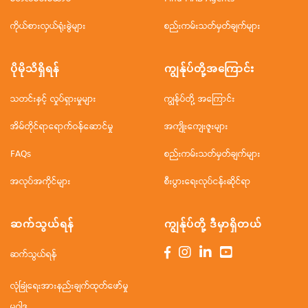
ကိုယ်စားလှယ်ရုံးခွဲများ
စည်းကမ်းသတ်မှတ်ချက်များ
ပိုမိုသိရှိရန်
ကျွန်ုပ်တို့အ‌ကြောင်း
သတင်းနှင့် လှုပ်ရှားမှုများ
ကျွန်ုပ်တို့ အကြောင်း
အိမ်တိုင်ရာရောက်ဝန်ဆောင်မှု
အကျိုးကျေးဇူးများ
FAQs
စည်းကမ်းသတ်မှတ်ချက်များ
အလုပ်အကိုင်များ
စီးပွားရေးလုပ်ငန်းဆိုင်ရာ
ဆက်သွယ်ရန်
ကျွန်ုပ်တို့ ဒီမှာရှိတယ်
ဆက်သွယ်ရန်
လုံခြုံရေးအားနည်းချက်ထုတ်ဖော်မှု
မူဝါဒ