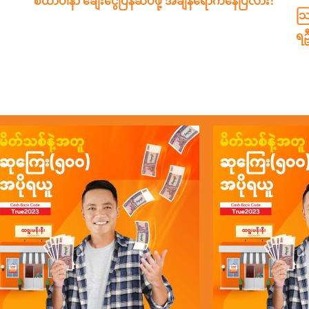
စထာပါနာ ချေးငွေပြန်ဆပ်ဖို့ အချိန်ရောက်နေပြီလား?
သြ
ရဦ