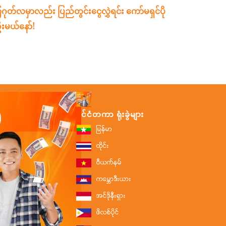
ဂုတ်လမှာလည်း ပြည်တွင်းငွေလွှဲရင်း ကော်မရှင်ပို
းမယ်နော်!
နိုင်ငံတကာ ရုံးခွဲများ
မြန်မာ
ထိုင်း
ဗီယက်နမ်
ကမ္ဘောဒီးယား
အင်ဒိုနီးရှား
ဖိလစ်ပိုင်