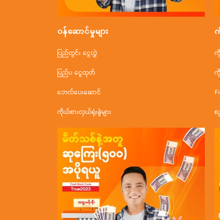
ဝန်ဆောင်မှုများ
က
ပြည်တွင်း ငွေလွှဲ
က
ပြည်ပ ငွေထုတ်
က
ဘေလ်ပေးဆောင်
F
ကိုယ်စားလှယ်ရုံးခွဲများ
စ