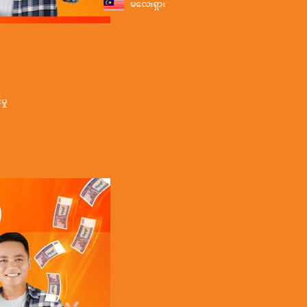
မလေးရှား
ှု