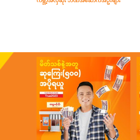
ကမ္ဘာ့အလှဆုံး ဘဏ်အဆောက်အဦးများ