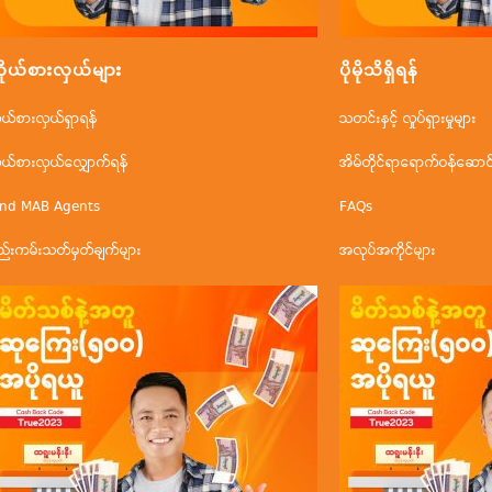
ိုယ်စားလှယ်များ
ပိုမိုသိရှိရန်
ိုယ်စားလှယ်ရှာရန်
သတင်းနှင့် လှုပ်ရှားမှုများ
ိုယ်စားလှယ်လျှောက်ရန်
အိမ်တိုင်ရာရောက်ဝန်ဆောင်မ
ind MAB Agents
FAQs
ည်းကမ်းသတ်မှတ်ချက်များ
အလုပ်အကိုင်များ