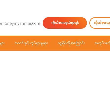
emoneymyanmar.com
ကိုယ်စားလှယ်ရှာရန်
ကိုယ်စားလှ
များ
သတင်းနှင့် လှုပ်ရှားမှုများ
ကျွန်ုပ်တို့အကြောင်း
အလုပ်အကိ