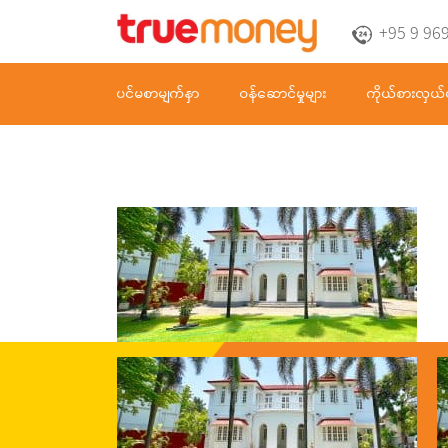
+95 9 96
ပင်မစာမျက်နှာ
ဝန်ဆောင်မှုများ
ကိုယ်စားလှယ်