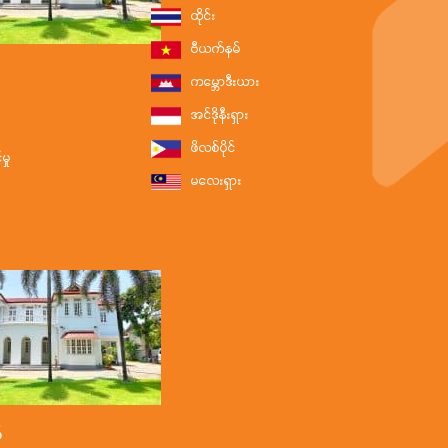
ထိုင်း
ဗီယက်နမ်
ကမ္ဘောဒီးယား
အင်ဒိုနီးရှား
ဖိလစ်ပိုင်
ှု
မလေးရှား
်