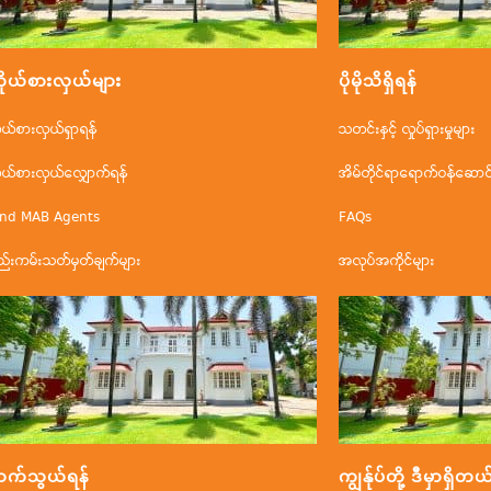
ိုယ်စားလှယ်များ
ပိုမိုသိရှိရန်
ိုယ်စားလှယ်ရှာရန်
သတင်းနှင့် လှုပ်ရှားမှုများ
ိုယ်စားလှယ်လျှောက်ရန်
အိမ်တိုင်ရာရောက်ဝန်ဆောင်မ
ind MAB Agents
FAQs
ည်းကမ်းသတ်မှတ်ချက်များ
အလုပ်အကိုင်များ
က်သွယ်ရန်
ကျွန်ုပ်တို့ ဒီမှာရှိတယ