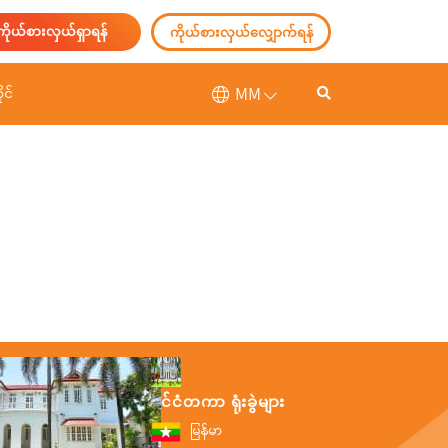
ကိုယ်စားလှယ်ရှာရန်
ကိုယ်စားလှယ်လျှောက်ရန်
MM
ုင်
နိုင်ငံတကာ ရုံးခွဲများ
မြန်မာ