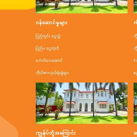
ဝန်ဆောင်မှုများ
က
ပြည်တွင်း ငွေလွှဲ
က
ပြည်ပ ငွေထုတ်
က
ဘေလ်ပေးဆောင်
F
ကိုယ်စားလှယ်ရုံးခွဲများ
စ
ကျွန်ုပ်တို့အ‌ကြောင်း
ဆ