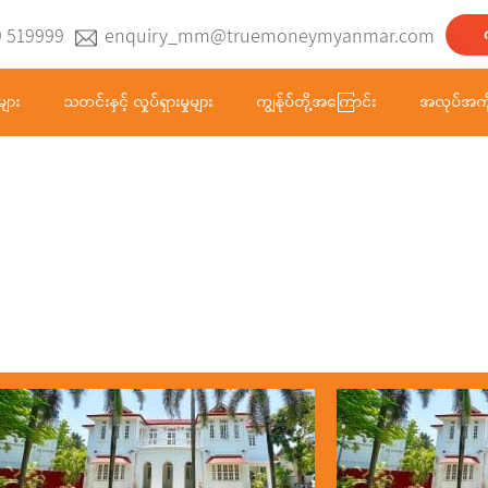
9 519999
enquiry_mm@truemoneymyanmar.com
များ
သတင်းနှင့် လှုပ်ရှားမှုများ
ကျွန်ုပ်တို့အကြောင်း
အလုပ်အကိ