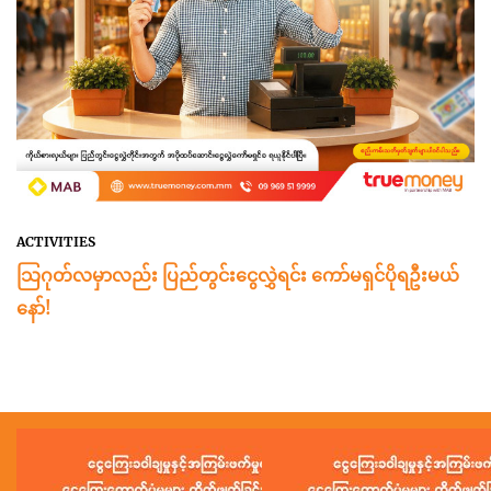
ACTIVITIES
သြဂုတ်လမှာလည်း ပြည်တွင်းငွေလွှဲရင်း ကော်မရှင်ပိုရဦးမယ်
နော်!