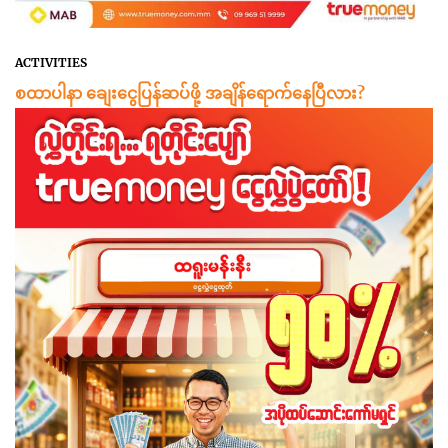
ACTIVITIES
စထာပါနာ ချေးငွေပြန်ဆပ်ဖို့ အချိန်ရောက်နေပြီလား?