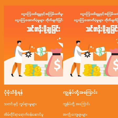
ပိုမိုသိရှိရန်
ကျွန်ုပ်တို့အ‌ကြောင်း
သတင်းနှင့် လှုပ်ရှားမှုများ
ကျွန်ုပ်တို့ အကြောင်း
အိမ်တိုင်ရာရောက်ဝန်ဆောင်မှု
အကျိုးကျေးဇူးများ