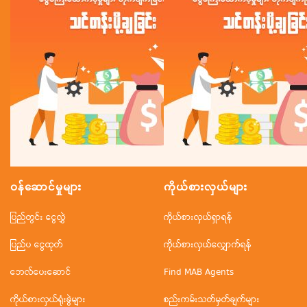
ဝန်ဆောင်မှုများ
ကိုယ်စားလှယ်များ
ပြည်တွင်း ငွေလွှဲ
ကိုယ်စားလှယ်ရှာရန်
ပြည်ပ ငွေထုတ်
ကိုယ်စားလှယ်လျှောက်ရန်
ဘေလ်ပေးဆောင်
Find MAB Agents
ကိုယ်စားလှယ်ရုံးခွဲများ
စည်းကမ်းသတ်မှတ်ချက်များ