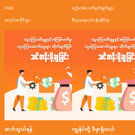
FAQs
စည်းကမ်းသတ်မှတ်ချက်များ
အလုပ်အကိုင်များ
စီးပွားရေးလုပ်ငန်းဆိုင်ရာ
ဆက်သွယ်ရန်
ကျွန်ုပ်တို့ ဒီမှာရှိတယ်