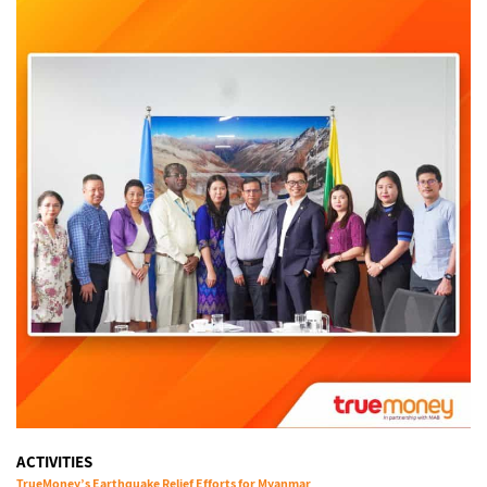
ACTIVITIES
TrueMoney’s Earthquake Relief Efforts for Myanmar