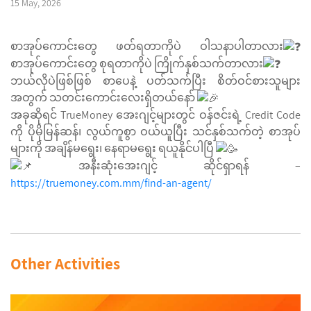
15 May, 2026
စာအုပ်ကောင်းတွေ ဖတ်ရတာကိုပဲ ဝါသနာပါတာလား
စာအုပ်ကောင်းတွေ စုရတာကိုပဲ ကြိုက်နှစ်သက်တာလား
ဘယ်လိုပဲဖြစ်ဖြစ် စာပေနဲ့ ပတ်သက်ပြီး စိတ်ဝင်စားသူများ
အတွက် သတင်းကောင်းလေးရှိတယ်နော်
အခုဆိုရင် TrueMoney အေးဂျင့်များတွင် ဝန်ဇင်းရဲ့ Credit Code
ကို ပိုမိုမြန်ဆန်၊ လွယ်ကူစွာ ဝယ်ယူပြီး သင်နှစ်သက်တဲ့ စာအုပ်
များကို အချိန်မရွေး၊ နေရာမရွေး ရယူနိုင်ပါပြီ
အနီးဆုံးအေးဂျင့် ဆိုင်ရှာရန် –
https://truemoney.com.mm/find-an-agent/
Other Activities