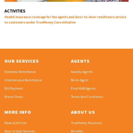
ACTIVITIES
Health insurance coverage for the agents and door-to-door remittance service
to customers under TrueMoney Care initiative
OUR SERVICES
AGENTS
Domestic Remittance
Nearby Agents
International Remittance
Be An Agent
Bill Payment
Find MAB Agents
Brand Shops
Terms And Conditions
MORE INFO
ABOUT US
News & Articles
TrueMoney Myanmar
Door to Door Services
Benefits