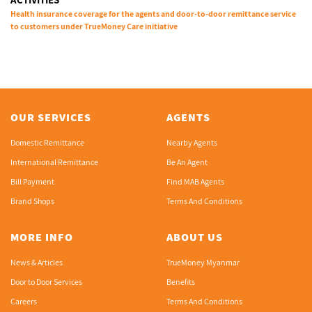
Health insurance coverage for the agents and door-to-door remittance service
to customers under TrueMoney Care initiative
OUR SERVICES
AGENTS
Domestic Remittance
Nearby Agents
International Remittance
Be An Agent
Bill Payment
Find MAB Agents
Brand Shops
Terms And Conditions
MORE INFO
ABOUT US
News & Articles
TrueMoney Myanmar
Door to Door Services
Benefits
Careers
Terms And Conditions