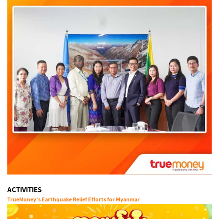
ACTIVITIES
TrueMoney’s Earthquake Relief Efforts for Myanmar