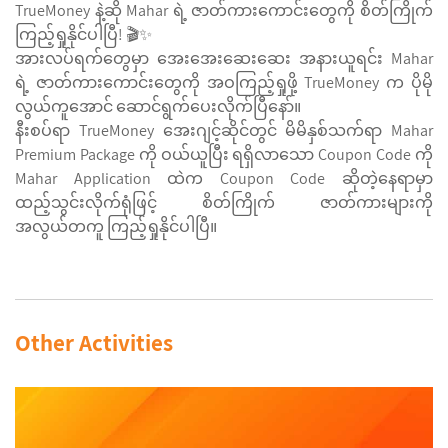
TrueMoney နဲ့ဆို Mahar ရဲ့ ဇာတ်ကားကောင်းတွေကို စိတ်ကြိုက်
ကြည့်ရှုနိုင်ပါပြီ! 🎬✨
အားလပ်ရက်တွေမှာ အေးအေးဆေးဆေး အနားယူရင်း Mahar
ရဲ့ ဇာတ်ကားကောင်းတွေကို အဝကြည့်ရှုဖို့ TrueMoney က ပိုမို
လွယ်ကူအောင် ဆောင်ရွက်ပေးလိုက်ပြီနော်။
နီးစပ်ရာ TrueMoney အေးဂျင့်ဆိုင်တွင် မိမိနှစ်သက်ရာ Mahar
Premium Package ကို ဝယ်ယူပြီး ရရှိလာသော Coupon Code ကို
Mahar Application ထဲက Coupon Code ဆိုတဲ့နေရာမှာ
ထည့်သွင်းလိုက်ရုံဖြင့် စိတ်ကြိုက် ဇာတ်ကားများကို
အလွယ်တကူ ကြည့်ရှုနိုင်ပါပြီ။
Other Activities