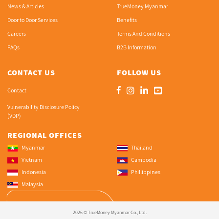
News & Articles
TrueMoney Myanmar
Door to Door Services
Benefits
Careers
Terms And Conditions
FAQs
B2B Information
CONTACT US
FOLLOW US
Contact
Vulnerability Disclosure Policy
(VDP)
REGIONAL OFFICES
Myanmar
Thailand
Vietnam
Cambodia
Indonesia
Phillippines
Malaysia
2026 © TrueMoney Myanmar Co., Ltd.