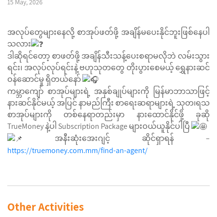
15 May, 2026
အလုပ်တွေများနေလို့ စာအုပ်ဖတ်ဖို့ အချိန်မပေးနိုင်ဘူးဖြစ်နေပါ
သလား
ဒါဆိုရင်တော့ စာဖတ်ဖို့ အချိန်သီးသန့်ပေးစရာမလိုဘဲ လမ်းသွား
ရင်း၊ အလုပ်လုပ်ရင်းနဲ့ ဗဟုသုတတွေ တိုးပွားစေမယ့် ရွှေနားဆင်
ဝန်ဆောင်မှု ရှိတယ်နော်
ကမ္ဘာကျော် စာအုပ်များရဲ့ အနှစ်ချုပ်များကို မြန်မာဘာသာဖြင့်
နားဆင်နိုင်မယ့် အပြင် နာမည်ကြီး စာရေးဆရာများရဲ့ သုတ၊ရသ
စာအုပ်များကို တစ်နေရာတည်းမှာ နားထောင်နိုင်ဖို့ ခုဆို
TrueMoney နဲ့‌ပါ Subscription Package များဝယ်ယူနိုင်ပါပြီ
အနီးဆုံးအေးဂျင့် ဆိုင်ရှာရန် –
https://truemoney.com.mm/find-an-agent/
Other Activities