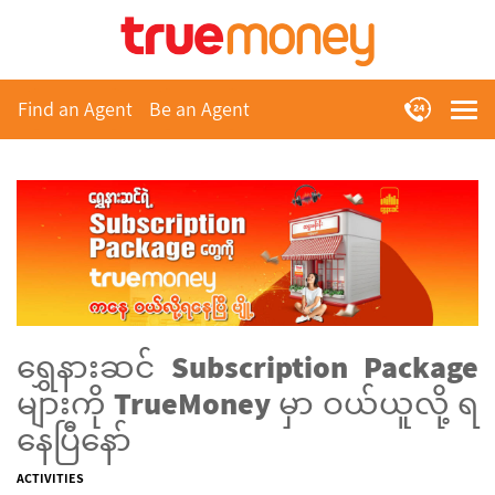
Find an Agent
Be an Agent
ရွှေနားဆင် Subscription Package
များကို TrueMoney မှာ ဝယ်ယူလို့ ရ
နေပြီနော်
ACTIVITIES