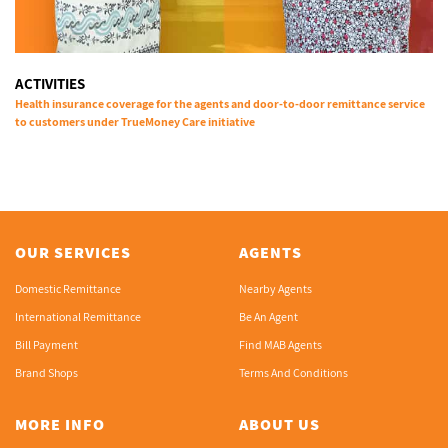
ACTIVITIES
Health insurance coverage for the agents and door-to-door remittance service
to customers under TrueMoney Care initiative
OUR SERVICES
AGENTS
Domestic Remittance
Nearby Agents
International Remittance
Be An Agent
Bill Payment
Find MAB Agents
Brand Shops
Terms And Conditions
MORE INFO
ABOUT US