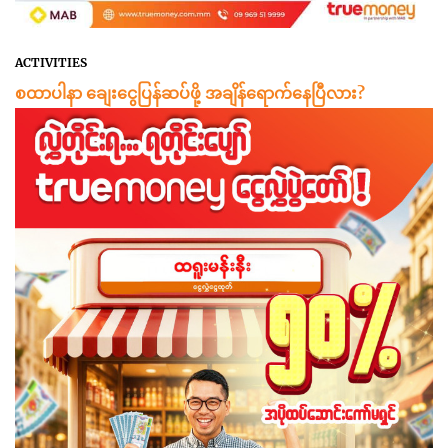
ACTIVITIES
စထာပါနာ ချေးငွေပြန်ဆပ်ဖို့ အချိန်ရောက်နေပြီလား?