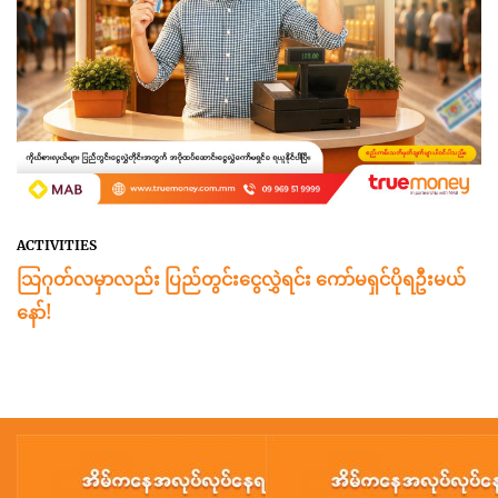
ACTIVITIES
သြဂုတ်လမှာလည်း ပြည်တွင်းငွေလွှဲရင်း ကော်မရှင်ပိုရဦးမယ်
နော်!