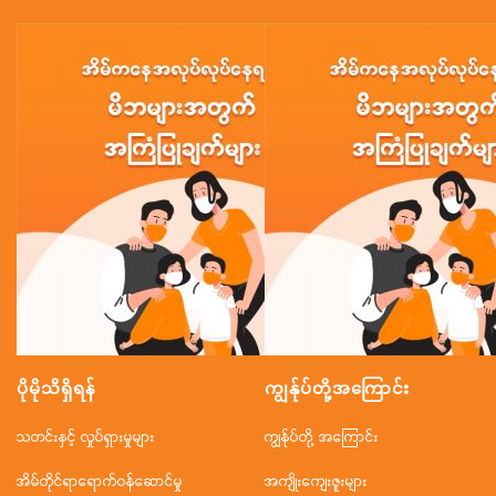
ပိုမိုသိရှိရန်
ကျွန်ုပ်တို့အ‌ကြောင်း
သတင်းနှင့် လှုပ်ရှားမှုများ
ကျွန်ုပ်တို့ အကြောင်း
အိမ်တိုင်ရာရောက်ဝန်ဆောင်မှု
အကျိုးကျေးဇူးများ