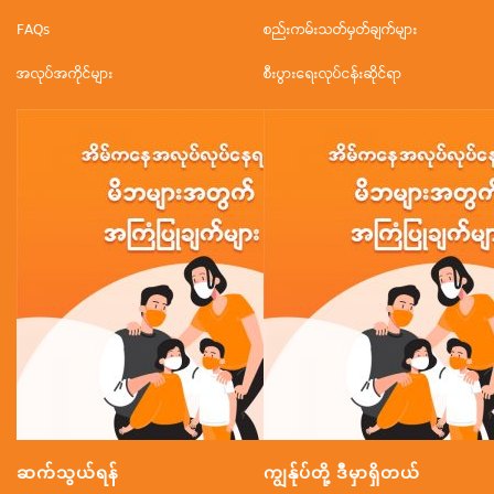
FAQs
စည်းကမ်းသတ်မှတ်ချက်များ
အလုပ်အကိုင်များ
စီးပွားရေးလုပ်ငန်းဆိုင်ရာ
ဆက်သွယ်ရန်
ကျွန်ုပ်တို့ ဒီမှာရှိတယ်